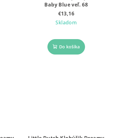
Baby Blue veľ. 68
€13,16
Skladom
Do košíka
Dreamy
Little Dutch Klobúčik Dreamy