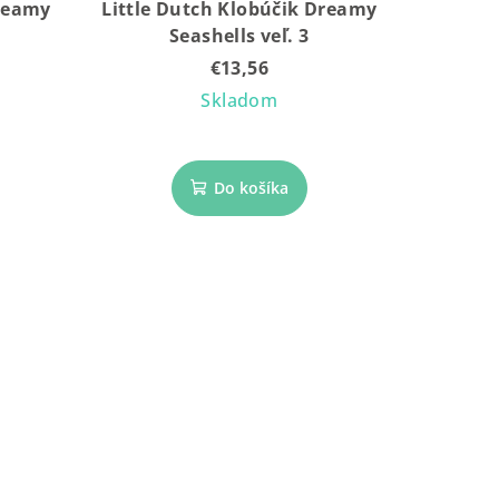
Dreamy
Little Dutch Klobúčik Dreamy
Seashells veľ. 3
€13,56
Skladom
Do košíka