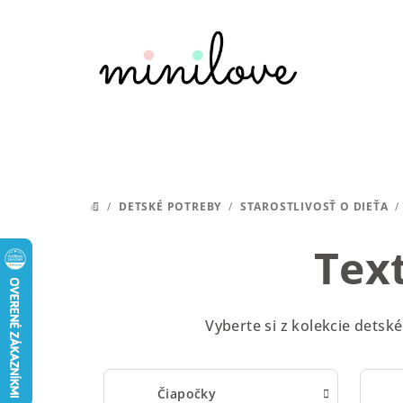
Prejsť
na
obsah
/
DETSKÉ POTREBY
/
STAROSTLIVOSŤ O DIEŤA
/
DOMOV
Tex
Vyberte si z kolekcie detsk
Čiapočky