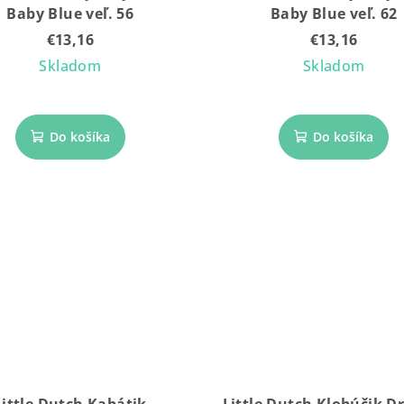
Baby Blue veľ. 56
Baby Blue veľ. 62
€13,16
€13,16
Skladom
Skladom
Do košíka
Do košíka
Little Dutch Kabátik
Little Dutch Klobúčik 