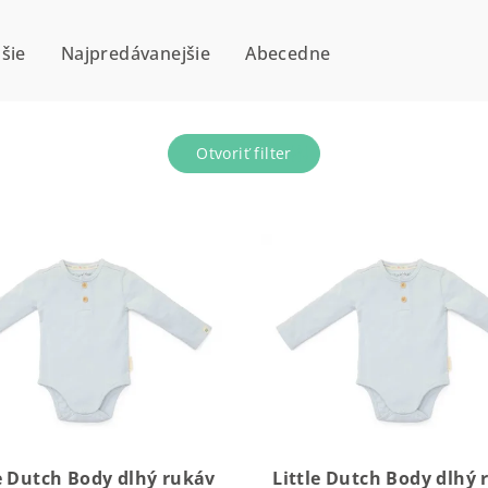
šie
Najpredávanejšie
Abecedne
Otvoriť filter
le Dutch Body dlhý rukáv
Little Dutch Body dlhý 