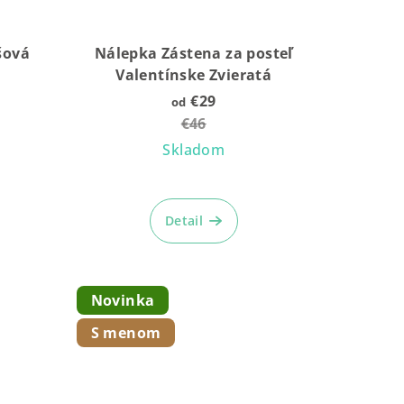
šová
Nálepka Zástena za posteľ
Valentínske Zvieratá
€29
od
€46
Skladom
é
ie
Detail
Novinka
k.
S menom