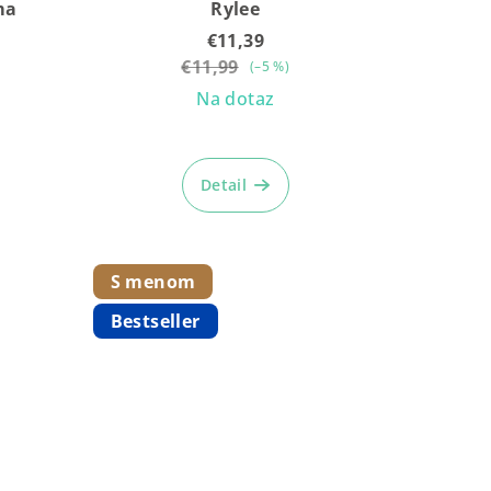
ma
Rylee
€11,39
€11,99
(–5 %)
Na dotaz
Priemerné
hodnotenie
Detail
produktu
je
5,0
z
S menom
5
Bestseller
hviezdičiek.