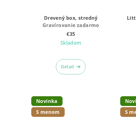
Drevený box, stredný
Lit
Gravírovanie zadarmo
€35
Skladom
Detail
Novinka
Nov
S menom
S m