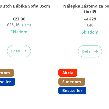
e Dutch Bábika Sofia 35cm
Nálepka Zástena za po
Hasiči
€23,90
€29
od
€25,16
€46
(–5 %)
Skladom
Skladom
Priemerné
hodnotenie
Detail
Detail
produktu
je
4,9
z
enom
Akcia
5
hviezdičiek.
seller
S menom
Bestseller