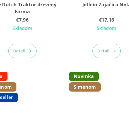
le Dutch Traktor drevený
Jollein Zajačica Nol
Farma
€7,96
€17,16
Skladom
Skladom
Priemerné
hodnotenie
Detail
Detail
produktu
je
4,9
z
ia
Novinka
5
enom
S menom
hviezdičiek.
seller