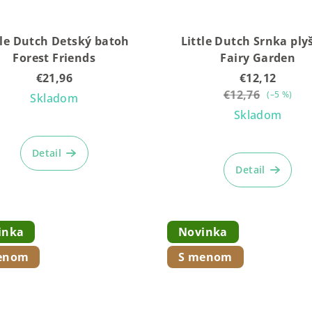
tle Dutch Detský batoh
Little Dutch Srnka ply
Forest Friends
Fairy Garden
€21,96
€12,12
€12,76
(–5 %)
Skladom
Skladom
Priemerné
hodnotenie
Priemern
Detail
produktu
hodnoten
Detail
je
produktu
5,0
je
z
5,0
5
z
inka
Novinka
hviezdičiek.
5
hviezdičie
enom
S menom