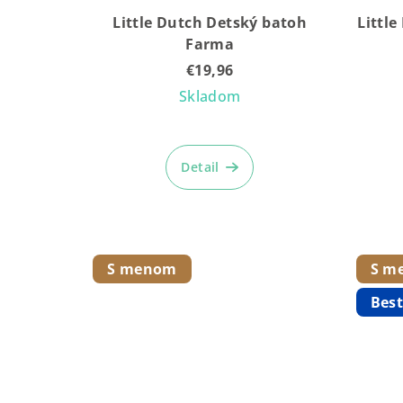
Little Dutch Detský batoh
Littl
Farma
€19,96
Skladom
Detail
S menom
S m
Best