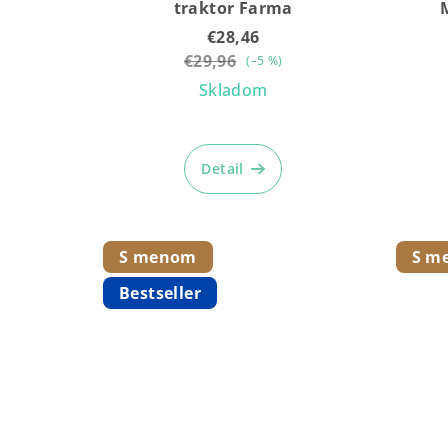
traktor Farma
€28,46
€29,96
(–5 %)
Skladom
Priemerné
hodnotenie
Detail
produktu
je
5,0
z
S menom
S m
5
Bestseller
hviezdičiek.