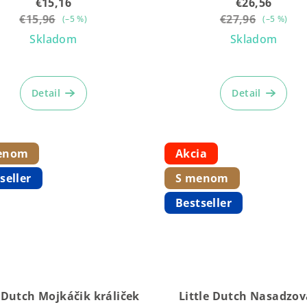
€15,16
€26,56
€15,96
€27,96
(–5 %)
(–5 %)
Skladom
Skladom
Priemerné
Priemern
hodnotenie
hodnoten
Detail
Detail
produktu
produktu
je
je
5,0
5,0
z
z
enom
Akcia
5
5
seller
S menom
hviezdičiek.
hviezdičie
Bestseller
e Dutch Mojkáčik králiček
Little Dutch Nasadzov