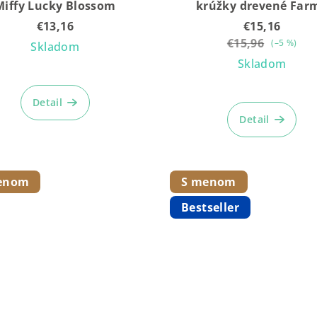
Miffy Lucky Blossom
krúžky drevené Far
€13,16
€15,16
€15,96
(–5 %)
Skladom
Skladom
Detail
Detail
enom
S menom
Bestseller