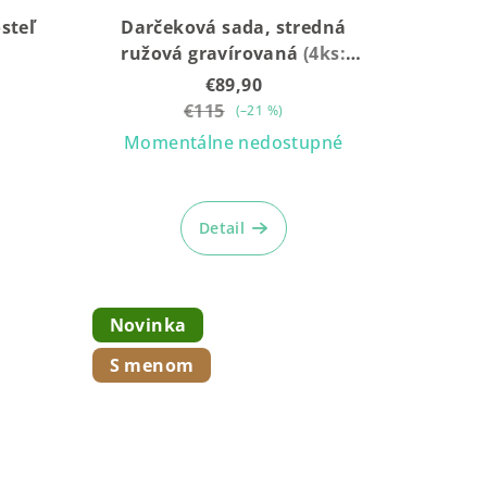
steľ
Darčeková sada, stredná
ružová gravírovaná
(4ks:
Vláčik + Plyšák + hrkálka +
€89,90
box)
€115
(–21 %)
Momentálne nedostupné
Priemerné
hodnotenie
Detail
produktu
je
5,0
z
Novinka
5
hviezdičiek.
S menom