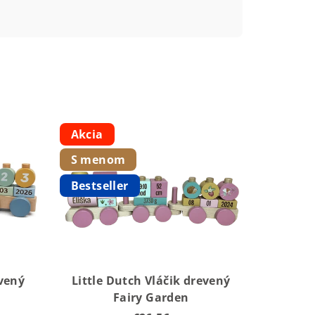
Akcia
S menom
Bestseller
evený
Little Dutch Vláčik drevený
Fairy Garden