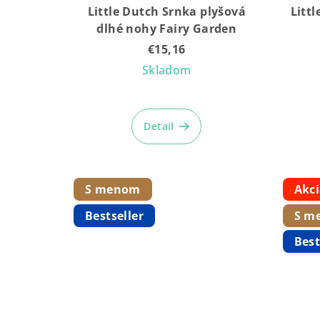
Little Dutch Srnka plyšová
Litt
dlhé nohy Fairy Garden
€15,16
Skladom
Priemerné
hodnotenie
Detail
produktu
je
5,0
z
S menom
Akc
5
Bestseller
S m
hviezdičiek.
Best