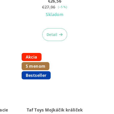
€26,56
€27,96
(–5 %)
Skladom
é
Priemerné
ie
hodnotenie
Detail
produktu
je
5,0
z
Akcia
5
S menom
k.
hviezdičiek.
Bestseller
acie
Taf Toys Mojkáčik králiček