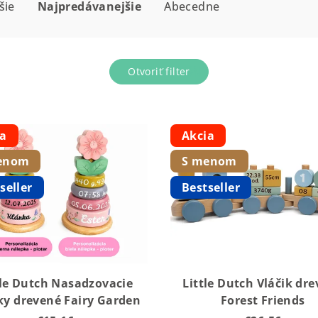
šie
Najpredávanejšie
Abecedne
Otvoriť filter
ia
Akcia
enom
S menom
seller
Bestseller
tle Dutch Nasadzovacie
Little Dutch Vláčik dr
ky drevené Fairy Garden
Forest Friends