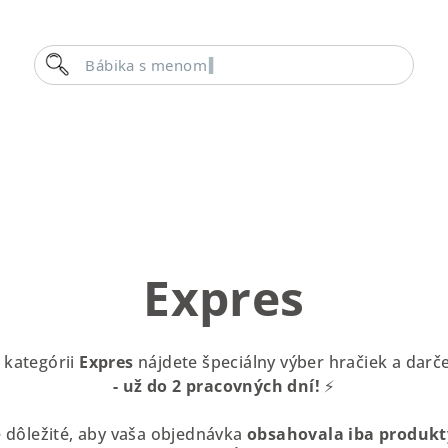
Hľadať
Bábika s menom
Expres
V kategórii
Expres
nájdete špeciálny výber hračiek a dar
- už do 2 pracovných dní!
⚡
 dôležité, aby vaša objednávka
obsahovala
iba
produkty