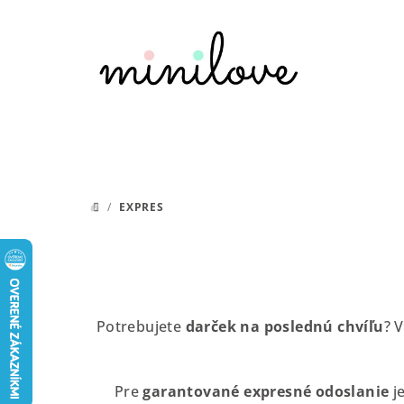
Prejsť
na
obsah
/
EXPRES
DOMOV
Potrebujete
darček na poslednú chvíľu
? 
Pre
garantované expresné odoslanie
je