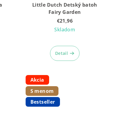
a
Little Dutch Detský batoh
Fairy Garden
€21,96
Skladom
Detail
Akcia
S menom
Bestseller