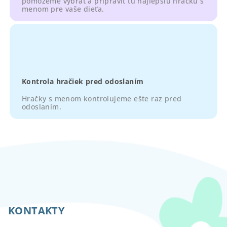
pomôžeme vybrať a pripraviť tu najlepšiu hračku s
menom pre vaše dieťa.
Kontrola hračiek pred odoslaním
Hračky s menom kontrolujeme ešte raz pred
odoslaním.
Z
á
p
KONTAKTY
ä