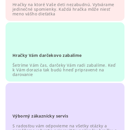
p
Hračky na ktoré Vaše deti nezabudnú. Vytvárame
r
jedinečné spomienky. Každá hračka môže niesť
meno vášho dieťatka
v
k
y
v
ý
p
Hračky Vám darčekovo zabalíme
i
s
Šetríme Vám čas, darčeky Vám radi zabalíme. Keď
u
k Vám dorazia tak budú hneď pripravené na
darovanie
Výborný zákaznícky servis
S radosťou vám odpovieme na všetky otázky a