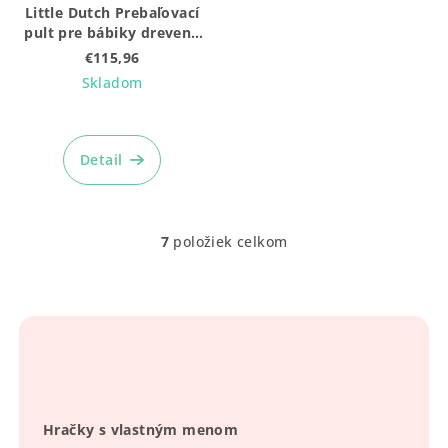
Little Dutch Prebaľovací
pult pre bábiky drevený
Soft Flowers
€115,96
Skladom
Detail
7
položiek celkom
O
v
l
á
d
a
c
i
Hračky s vlastným menom
e