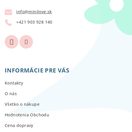
t
info
@
minilove.sk
i
+421 903 928 140
e
INFORMÁCIE PRE VÁS
Kontakty
O nás
Všetko o nákupe
Hodnotenia Obchodu
Cena dopravy