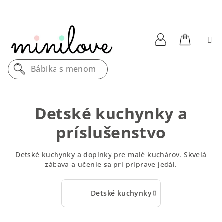
Prejsť
na
obsah
Nákupn
Prihlásenie
Bábika s menom
košík
Detské kuchynky a
príslušenstvo
Detské kuchynky a doplnky pre malé kuchárov. Skvelá
zábava a učenie sa pri príprave jedál.
Detské kuchynky