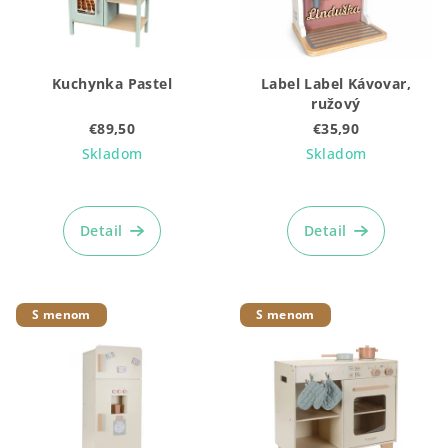
t
p
o
r
v
o
Kuchynka Pastel
Label Label Kávovar,
d
ružový
u
€89,50
€35,90
k
Skladom
Skladom
t
Priemerné
o
hodnotenie
produktu
Detail
Detail
v
je
5,0
z
5
S menom
S menom
hviezdičiek.