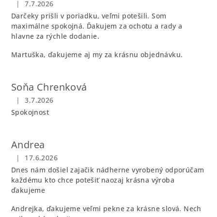
|
7.7.2026
Hodnotenie obchodu je 5 z 5 hviezdičiek.
Darčeky prišli v poriadku, veľmi potešili. Som
maximálne spokojná. Ďakujem za ochotu a rady a
hlavne za rýchle dodanie.
Martuška, ďakujeme aj my za krásnu objednávku.
Soňa Chrenková
|
3.7.2026
Hodnotenie obchodu je 5 z 5 hviezdičiek.
Spokojnost
Andrea
|
17.6.2026
Hodnotenie obchodu je 5 z 5 hviezdičiek.
Dnes nám došiel zajačik nádherne vyrobený odporúčam
každému kto chce potešiť naozaj krásna výroba
ďakujeme
Andrejka, ďakujeme veľmi pekne za krásne slová. Nech