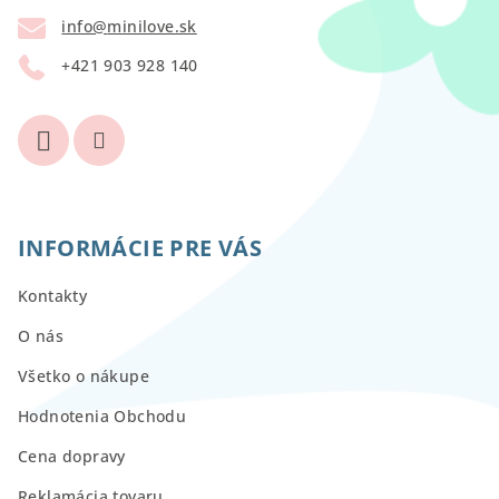
t
k
info
@
minilove.sk
i
y
v
+421 903 928 140
e
ý
p
i
s
u
INFORMÁCIE PRE VÁS
Kontakty
O nás
Všetko o nákupe
Hodnotenia Obchodu
Cena dopravy
Reklamácia tovaru