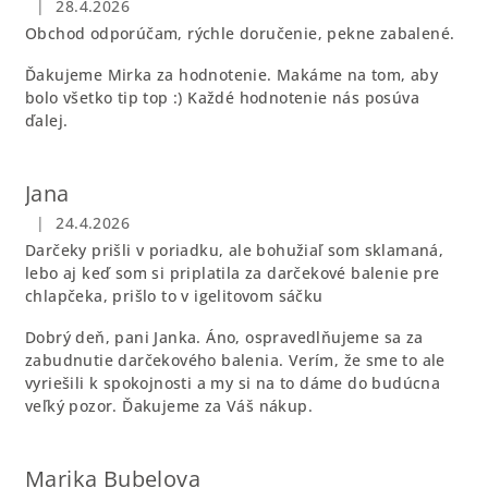
|
28.4.2026
Hodnotenie obchodu je 5 z 5 hviezdičiek.
Obchod odporúčam, rýchle doručenie, pekne zabalené.
Ďakujeme Mirka za hodnotenie. Makáme na tom, aby
bolo všetko tip top :) Každé hodnotenie nás posúva
ďalej.
Jana
|
24.4.2026
Hodnotenie obchodu je 5 z 5 hviezdičiek.
Darčeky prišli v poriadku, ale bohužiaľ som sklamaná,
lebo aj keď som si priplatila za darčekové balenie pre
chlapčeka, prišlo to v igelitovom sáčku
Dobrý deň, pani Janka. Áno, ospravedlňujeme sa za
zabudnutie darčekového balenia. Verím, že sme to ale
vyriešili k spokojnosti a my si na to dáme do budúcna
veľký pozor. Ďakujeme za Váš nákup.
Marika Bubelova