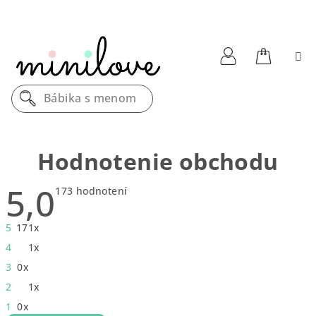
Prejsť
na
obsah
Nákupn
Prihlásenie
Bábika s menom
košík
Hodnotenie obchodu
5,0
Priemerné
173 hodnotení
hodnotenie
obchodu
je
5
171x
5,0
z
4
1x
5
hviezdičiek.
3
0x
2
1x
1
0x