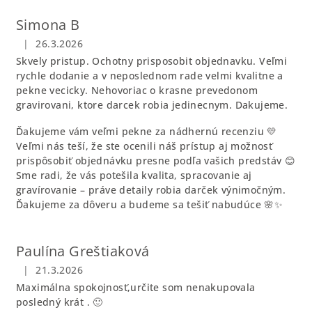
Simona B
|
26.3.2026
Hodnotenie obchodu je 5 z 5 hviezdičiek.
Skvely pristup. Ochotny prisposobit objednavku. Veľmi
rychle dodanie a v neposlednom rade velmi kvalitne a
pekne vecicky. Nehovoriac o krasne prevedonom
gravirovani, ktore darcek robia jedinecnym. Dakujeme.
Ďakujeme vám veľmi pekne za nádhernú recenziu 💛
Veľmi nás teší, že ste ocenili náš prístup aj možnosť
prispôsobiť objednávku presne podľa vašich predstáv 😊
Sme radi, že vás potešila kvalita, spracovanie aj
gravírovanie – práve detaily robia darček výnimočným.
Ďakujeme za dôveru a budeme sa tešiť nabudúce 🌸✨
Paulína Greštiaková
|
21.3.2026
Hodnotenie obchodu je 5 z 5 hviezdičiek.
Maximálna spokojnosť,určite som nenakupovala
posledný krát . 🙂