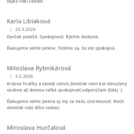
zajko robí radosť.
Karla Libiaková
|
25.5.2026
Hodnotenie obchodu je 5 z 5 hviezdičiek.
Darček potešil. Spokojnosť. Rýchle dodanie.
Ďakujeme veľmi pekne. Tešíme sa, že ste spokojná.
Miloslava Rybnikárová
|
3.5.2026
Hodnotenie obchodu je 5 z 5 hviezdičiek.
Krásne hračky a skvelý servis.Domček nám bol doručený
osobne až domou veľká spokojnosť,odporúčam ďalej :)
Ďakujeme veľmi pekne aj my za Vašu ústretovosť. Nech
domček robí dlho radosť.
Miroslava Hurčalová