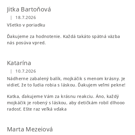
Jitka Bartoňová
|
18.7.2026
Hodnotenie obchodu je 5 z 5 hviezdičiek.
Všetko v poriadku
Ďakujeme za hodnotenie. Každá takáto spätná väzba
nás posúva vpred.
Katarína
|
10.7.2026
Hodnotenie obchodu je 5 z 5 hviezdičiek.
Nádherne zabalený balík, mojkáčik s menom krásny. Je
vidieť, že to ľudia robia s láskou. Ďakujem veľmi pekne!
Katka, ďakujeme Vám za krásnu reakciu. Áno, každý
mojkáčik je robený s láskou, aby detičkám robil dlhooo
radosť. Ešte raz veľká vďaka
Marta Mezeiová