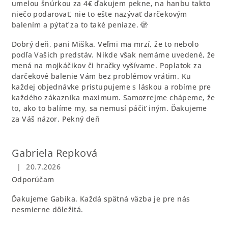
umelou šnúrkou za 4€ ďakujem pekne, na hanbu takto
niečo podarovať, nie to ešte nazývať darčekovým
balením a pýtať za to také peniaze. 🫣
Dobrý deň, pani Miška. Veľmi ma mrzí, že to nebolo
podľa Vašich predstáv. Nikde však nemáme uvedené, že
mená na mojkáčikov či hračky vyšívame. Poplatok za
darčekové balenie Vám bez problémov vrátim. Ku
každej objednávke pristupujeme s láskou a robíme pre
každého zákazníka maximum. Samozrejme chápeme, že
to, ako to balíme my, sa nemusí páčiť iným. Ďakujeme
za Váš názor. Pekný deň
Gabriela Repková
|
20.7.2026
Hodnotenie obchodu je 5 z 5 hviezdičiek.
Odporúčam
Ďakujeme Gabika. Každá spätná väzba je pre nás
nesmierne dôležitá.