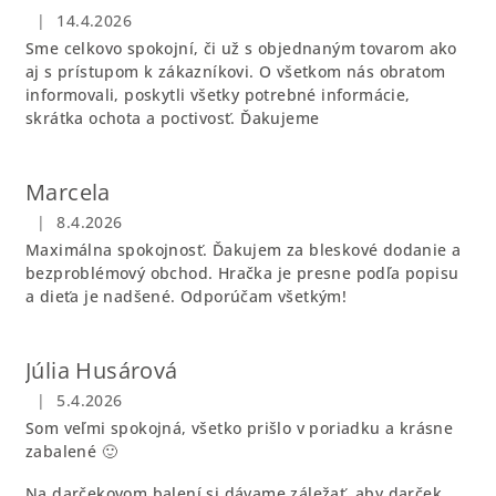
|
14.4.2026
Hodnotenie obchodu je 5 z 5 hviezdičiek.
Sme celkovo spokojní, či už s objednaným tovarom ako
aj s prístupom k zákazníkovi. O všetkom nás obratom
informovali, poskytli všetky potrebné informácie,
skrátka ochota a poctivosť. Ďakujeme
Marcela
|
8.4.2026
Hodnotenie obchodu je 5 z 5 hviezdičiek.
Maximálna spokojnosť. Ďakujem za bleskové dodanie a
bezproblémový obchod. Hračka je presne podľa popisu
a dieťa je nadšené. Odporúčam všetkým!
Júlia Husárová
|
5.4.2026
Hodnotenie obchodu je 5 z 5 hviezdičiek.
Som veľmi spokojná, všetko prišlo v poriadku a krásne
zabalené 🙂
Na darčekovom balení si dávame záležať, aby darček