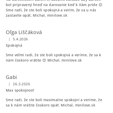
bol pripravený hneď na darovanie keď k Vám príde 😊
Sme radi, že ste boli spokojná a verím, že sa u nás
zastavíte opät. Michal, minilove.sk
Oľga Liščáková
|
5.4.2026
Hodnotenie obchodu je 5 z 5 hviezdičiek.
Spokojná
Sme veľmi radi, že ste boli spokojná a veríme, že sa k
nám čoskoro vrátite 😊 Michal, minilove.sk
Gabi
|
26.3.2026
Hodnotenie obchodu je 5 z 5 hviezdičiek.
Max spokojnosť
Sme radi, že ste boli maximalne spokojní a veríme, že
sa k nám vrátite čoskoro opäť. Michal, minilove.sk