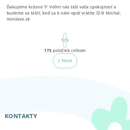
Ďakujeme krásne 💛 Veľmi nás teší vaša spokojnosť a
budeme sa tešiť, keď sa k nám opäť vrátite 😊🌸 Michal,
minilove.sk
S
t
1
9
r
173
položiek celkom
á
O
n
v
Hore
k
l
o
á
v
a
d
n
a
i
c
e
Z
i
e
á
p
p
KONTAKTY
r
ä
v