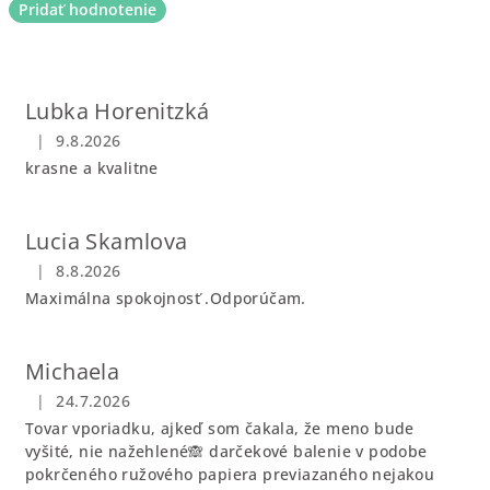
Pridať hodnotenie
V
ý
p
Lubka Horenitzká
i
|
9.8.2026
Hodnotenie obchodu je 5 z 5 hviezdičiek.
s
krasne a kvalitne
h
o
Lucia Skamlova
d
|
8.8.2026
n
Hodnotenie obchodu je 5 z 5 hviezdičiek.
Maximálna spokojnosť .Odporúčam.
o
t
e
Michaela
n
|
24.7.2026
Hodnotenie obchodu je 2 z 5 hviezdičiek.
í
Tovar vporiadku, ajkeď som čakala, že meno bude
vyšité, nie nažehlené🙈 darčekové balenie v podobe
pokrčeného ružového papiera previazaného nejakou