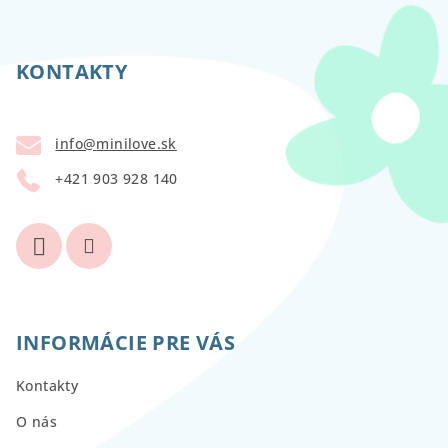
Z
á
p
KONTAKTY
ä
t
info
@
minilove.sk
i
+421 903 928 140
e
INFORMÁCIE PRE VÁS
Kontakty
O nás