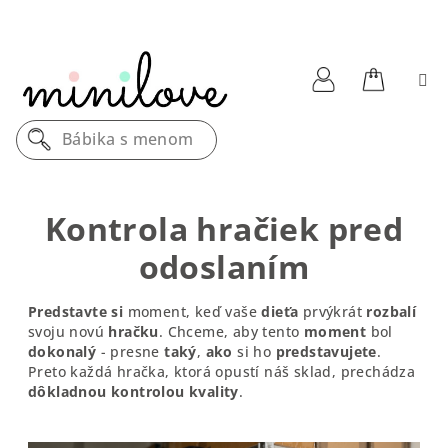
Prejsť
na
obsah
Nákupn
Prihlásenie
Bábika s menom
košík
Kontrola hračiek pred
odoslaním
Predstavte si
moment, keď vaše
dieťa
prvýkrát
rozbalí
svoju novú
hračku
. Chceme, aby tento
moment
bol
dokonalý
- presne
taký
,
ako
si ho
predstavujete
.
Preto každá hračka, ktorá opustí náš sklad, prechádza
dôkladnou
kontrolou
kvality
.