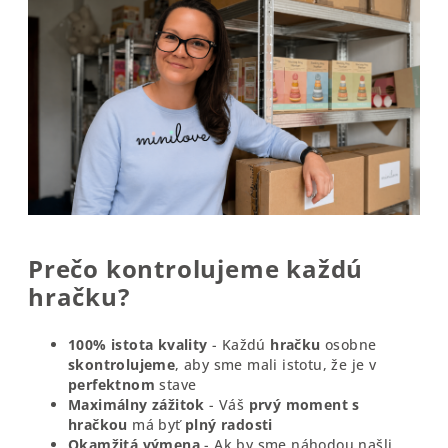
Prečo kontrolujeme každú
hračku?
100% istota kvality
- Každú
hračku
osobne
skontrolujeme
, aby sme mali istotu, že je v
perfektnom
stave
Maximálny zážitok
- Váš
prvý moment s
hračkou
má byť
plný radosti
Okamžitá výmena
- Ak by sme náhodou našli