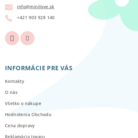
t
info
@
minilove.sk
i
+421 903 928 140
e
INFORMÁCIE PRE VÁS
Kontakty
O nás
Všetko o nákupe
Hodnotenia Obchodu
Cena dopravy
Reklamácia tovaru