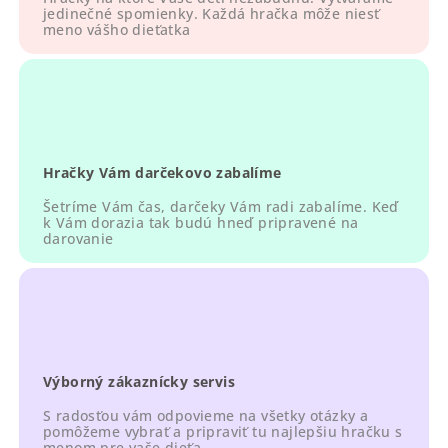
r
jedinečné spomienky. Každá hračka môže niesť
meno vášho dieťatka
v
k
y
v
ý
p
Hračky Vám darčekovo zabalíme
i
s
Šetríme Vám čas, darčeky Vám radi zabalíme. Keď
u
k Vám dorazia tak budú hneď pripravené na
darovanie
Výborný zákaznícky servis
S radosťou vám odpovieme na všetky otázky a
pomôžeme vybrať a pripraviť tu najlepšiu hračku s
menom pre vaše dieťa.