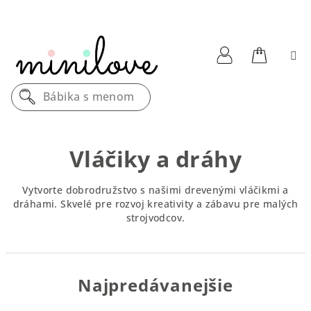
Prejsť
na
obsah
Nákupn
Prihlásenie
Bábika s menom
košík
Vláčiky a dráhy
Vytvorte dobrodružstvo s našimi drevenými vláčikmi a
dráhami. Skvelé pre rozvoj kreativity a zábavu pre malých
strojvodcov.
Najpredávanejšie