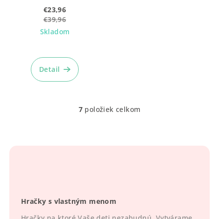
€23,96
€39,96
Skladom
Detail
7
položiek celkom
O
v
l
á
d
a
c
i
Hračky s vlastným menom
e
p
Hračky na ktoré Vaše deti nezabudnú. Vytvárame