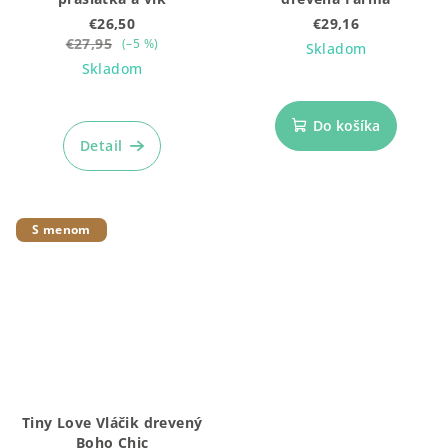
€26,50
€29,16
€27,95
(–5 %)
Skladom
Skladom
Do košíka
Detail
S menom
Tiny Love Vláčik drevený
Boho Chic