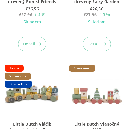
d
drevený Forest Friends
drevený Fairy Garden
u
€26,56
€26,56
k
€27,96
€27,96
(–5 %)
(–5 %)
Skladom
Skladom
t
o
Priemerné
Priemerné
hodnotenie
hodnotenie
v
produktu
produktu
Detail
Detail
je
je
5,0
5,0
z
z
5
5
Akcia
S menom
hviezdičiek.
hviezdičiek.
S menom
Bestseller
Little Dutch Vláčik
Little Dutch Vianočný