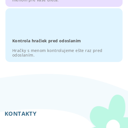
Kontrola hračiek pred odoslaním
Hračky s menom kontrolujeme ešte raz pred
odoslaním.
Z
á
p
KONTAKTY
ä