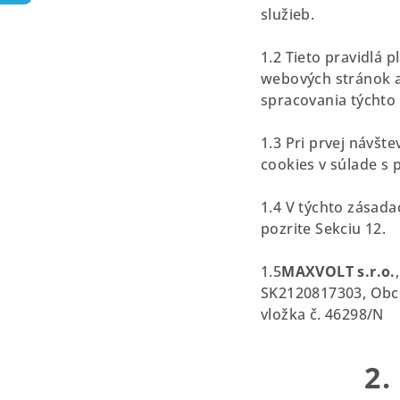
služieb.
1.2 Tieto pravidlá 
webových stránok a 
spracovania týchto
1.3 Pri prvej návšt
cookies v súlade s 
1.4 V týchto zásada
pozrite Sekciu 12.
1.5
MAXVOLT s.r.o
.
,
SK2120817303,
Obc
vložka č. 46298/N
2.