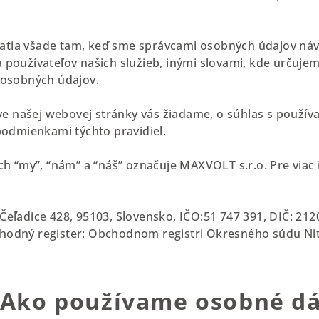
platia všade tam, keď sme správcami osobných údajov ná
používateľov našich služieb, inými slovami, kde určuje
 osobných údajov.
eve našej webovej stránky vás žiadame, o súhlas s použí
podmienkami týchto pravidiel.
ch “my”, “nám” a “náš” označuje MAXVOLT s.r.o. Pre viac i
Čeľadice
428
, 95103, Slovensko,
IČO:
51 747 391
, DIČ: 21
hodný register: Obchodnom registri Okresného súdu Nitr
 Ako používame osobné d