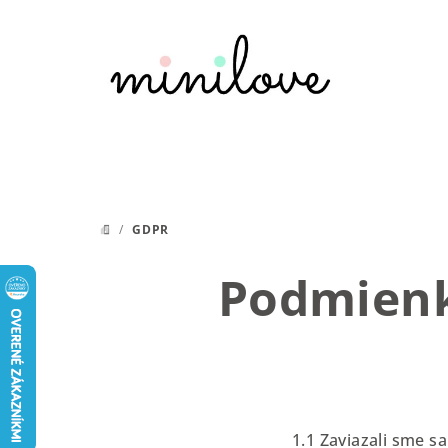
Prejsť
na
obsah
/
GDPR
DOMOV
Podmienk
1.1 Zaviazali sme s