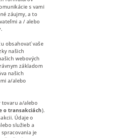
omunikácie s vami
né záujmy, a to
ateľmi a / alebo
.
žu obsahovať vaše
zky našich
 našich webových
 Právnym základom
áva našich
ami a/alebo
 tovaru a/alebo
e o transakciách
).
akcii. Údaje o
lebo služieb a
 spracovania je