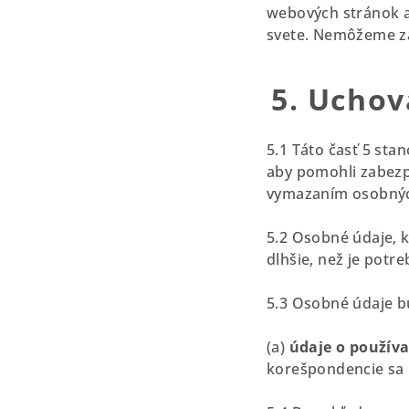
webových stránok a
svete. Nemôžeme za
5. Uchov
5.1 Táto časť 5 sta
aby pomohli zabezp
vymazaním osobnýc
5.2 Osobné údaje, 
dlhšie, než je potre
5.3 Osobné údaje 
(a)
údaje o používa
korešpondencie sa