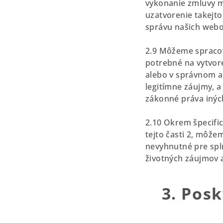
vykonanie zmluvy m
uzatvorenie takejt
správu našich webo
2.9 Môžeme spracov
potrebné na vytvor
alebo v správnom 
legitímne záujmy, 
zákonné práva inýc
2.10 Okrem špecifi
tejto časti 2, môže
nevyhnutné pre spl
životných záujmov a
3. Pos