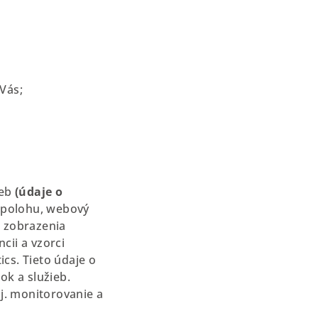
 Vás;
eb
(údaje o
ú polohu, webový
, zobrazenia
cii a vzorci
ics. Tieto údaje o
k a služieb.
j. monitorovanie a