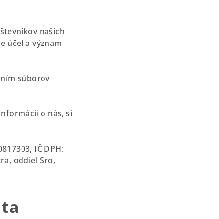
vštevníkov našich
me účel a význam
vaním súborov
nformácii o nás, si
20817303, IČ DPH:
a, oddiel Sro,
áta