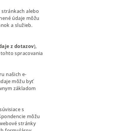
 stránkach alebo
ejnené údaje môžu
nok a služieb.
daje z dotazov
),
 tohto spracovania
u našich e-
údaje môžu byť
rávnym základom
súvisiace s
ešpondencie môžu
webové stránky
ch formulárov