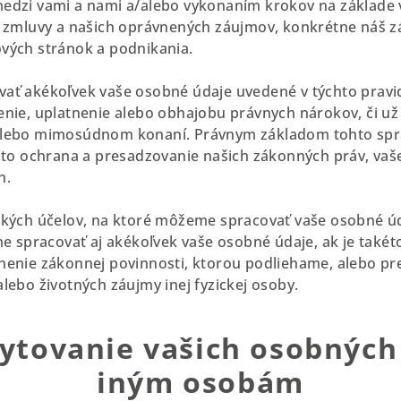
edzi vami a nami a/alebo vykonaním krokov na základe v
o zmluvy a našich oprávnených záujmov, konkrétne náš z
vých stránok a podnikania.
ať akékoľvek vaše osobné údaje uvedené v týchto pravidl
enie, uplatnenie alebo obhajobu právnych nárokov, či u
alebo mimosúdnom konaní. Právnym základom tohto spr
a to ochrana a presadzovanie našich zákonných práv, vaš
h.
ckých účelov, na ktoré môžeme spracovať vaše osobné ú
me spracovať aj akékoľvek vaše osobné údaje, ak je také
nenie zákonnej povinnosti, ktorou podliehame, alebo pr
lebo životných záujmy inej fyzickej osoby.
kytovanie vašich osobných
iným osobám