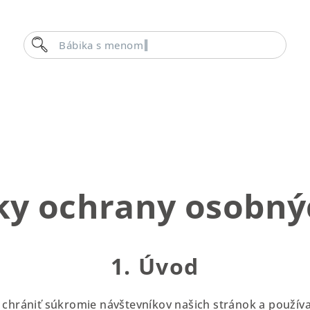
Hľadať
B
y ochrany osobný
1. Úvod
a chrániť súkromie návštevníkov našich stránok a použív