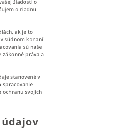
ašej žiadosti o
áujem o riadnu
ách, ak je to
ž v súdnom konaní
acovania sú naše
e zákonné práva a
daje stanovené v
to spracovanie
e ochranu svojich
 údajov