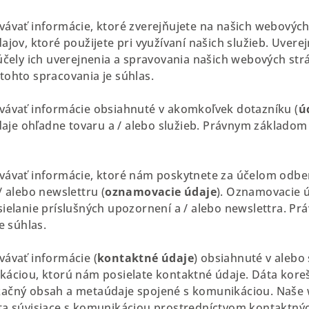
ávať informácie, ktoré zverejňujete na našich webových
jov, ktoré použijete pri využívaní našich služieb. Uver
čely ich uverejnenia a spravovania našich webových strá
ohto spracovania je súhlas.
ávať informácie obsiahnuté v akomkoľvek dotazníku (
ú
daje ohľadne tovaru a / alebo služieb. Právnym základom
ávať informácie, ktoré nám poskytnete za účelom odber
 alebo newslettru (
oznamovacie údaje
). Oznamovacie 
ielanie príslušných upozornení a / alebo newslettra. P
e súhlas.
ávať informácie (
kontaktné údaje
) obsiahnuté v alebo 
áciou, ktorú nám posielate kontaktné údaje. Dáta kor
ačný obsah a metaúdaje spojené s komunikáciou. Naše 
a súvisiace s komunikáciou prostredníctvom kontaktný