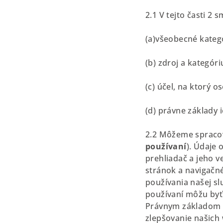
2.1 V tejto časti 2 s
(a)všeobecné kateg
(b) zdroj a kategór
(c) účel, na ktorý 
(d) právne základy 
2.2 Môžeme spracov
používaní
). Údaje
prehliadač a jeho v
stránok a navigačné
používania našej sl
používaní môžu byť
Právnym základom t
zlepšovanie našich 