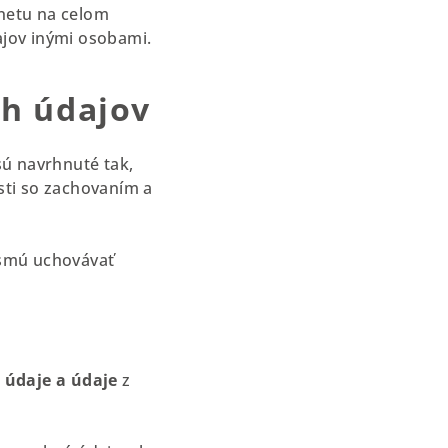
netu na celom
ajov inými osobami.
ch údajov
sú navrhnuté tak,
sti so zachovaním a
esmú uchovávať
é údaje a údaje
z