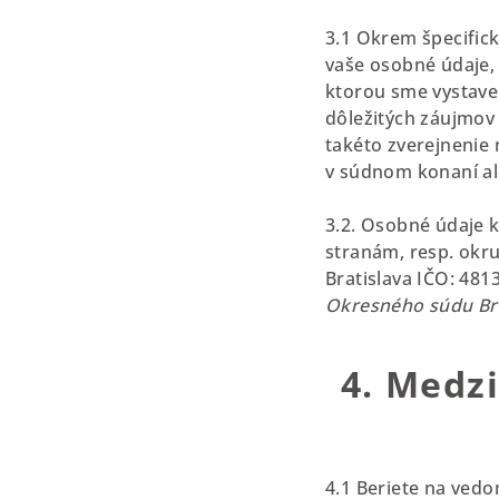
3.1 Okrem špecifick
vaše osobné údaje, 
ktorou sme vystaven
dôležitých záujmov 
takéto zverejnenie 
v súdnom konaní a
3.2. Osobné údaje 
stranám, resp. okru
Bratislava IČO: 48
Okresného súdu Brati
4. Medz
4.1 Beriete na vedo