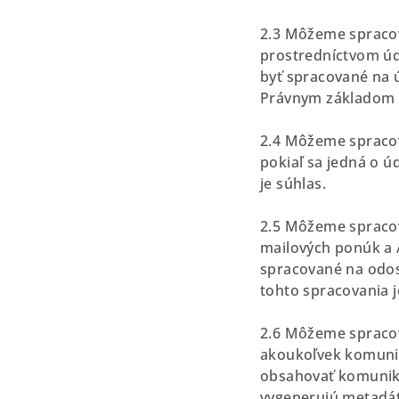
2.3 Môžeme spracov
prostredníctvom úda
byť spracované na ú
Právnym základom t
2.4 Môžeme spracov
pokiaľ sa jedná o ú
je súhlas.
2.5 Môžeme spracov
mailových ponúk a /
spracované na odos
tohto spracovania j
2.6 Môžeme spracov
akoukoľvek komunik
obsahovať komunik
vygenerujú metadát