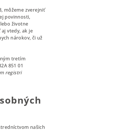
 3, môžeme zverejniť
j povinnosti,
lebo životne
aj vtedy, ak je
ych nárokov, či už
vným tretím
82A 851 01
m registri
osobných
ostredníctvom našich