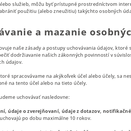
lebo služieb, môžu byť prístupné prostredníctvom inter
brániť použitiu (alebo zneužitiu) takýchto osobných úd
ávanie a mazanie osobný
novuje naše zásady a postupy uchovávania údajov, ktoré 
ečiť dodržiavanie našich zákonných povinností v súvislo
h údajov.
ktoré spracovávame na akýkoľvek účel alebo účely, sa n
bné na tento účel alebo na tieto účely.
budeme uchovávať nasledovne:
ní, údaje o zverejňovaní, údaje z dotazov, notifikačn
 uchovajú po dobu maximálne 10 rokov.