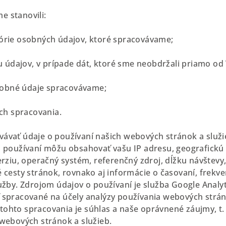
me stanovili:
órie osobných údajov, ktoré spracovávame;
iu údajov, v prípade dát, ktoré sme neobdržali priamo od
osobné údaje spracovávame;
ich spracovania.
ávať údaje o používaní našich webových stránok a služi
 o používaní môžu obsahovať vašu IP adresu, geografick
erziu, operačný systém, referenčný zdroj, dĺžku návštevy
 cesty stránok, rovnako aj informácie o časovaní, frekven
užby. Zdrojom údajov o používaní je služba Google Analyt
 spracované na účely analýzy používania webových stráno
ohto spracovania je súhlas a naše oprávnené záujmy, t. 
webových stránok a služieb.