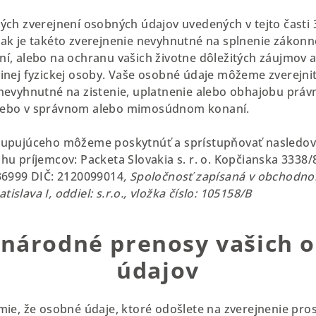
ých zverejnení osobných údajov uvedených v tejto časti
ak je takéto zverejnenie nevyhnutné na splnenie zákonne
í, alebo na ochranu vašich životne dôležitých záujmov a
inej fyzickej osoby. Vaše osobné údaje môžeme zverejniť 
nevyhnutné na zistenie, uplatnenie alebo obhajobu právn
lebo v správnom alebo mimosúdnom konaní.
kupujúceho môžeme poskytnúť a sprístupňovať nasledo
hu príjemcov: Packeta Slovakia s. r. o. Kopčianska 3338/
136999 DIČ: 2120099014
, Spoločnosť zapísaná v obchodno
slava I, oddiel: s.r.o., vložka číslo: 105158/B
inárodné prenosy vašich 
údajov
mie, že osobné údaje, ktoré odošlete na zverejnenie pr