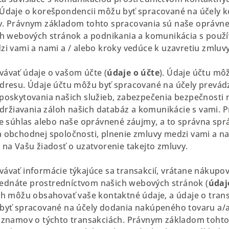
Údaje o korešpondencii môžu byť spracované na účely k
. Právnym základom tohto spracovania sú naše oprávne
ch webových stránok a podnikania a komunikácia s použív
i vami a nami a / alebo kroky vedúce k uzavretiu zmluvy
ávať údaje o vašom účte (
údaje o účte
). Údaje účtu mô
dresu. Údaje účtu môžu byť spracované na účely prevád
poskytovania našich služieb, zabezpečenia bezpečnosti
 udržiavania záloh našich databáz a komunikácie s vami.
e súhlas alebo naše oprávnené záujmy, a to správna spr
 obchodnej spoločnosti, plnenie zmluvy medzi vami a n
na Vašu žiadosť o uzatvorenie takejto zmluvy.
ávať informácie týkajúce sa transakcií, vrátane nákupov
bjednáte prostredníctvom našich webových stránok (
údaj
h môžu obsahovať vaše kontaktné údaje, a údaje o trans
byť spracované na účely dodania nakúpeného tovaru a/a
áznamov o týchto transakciách. Právnym základom tohto