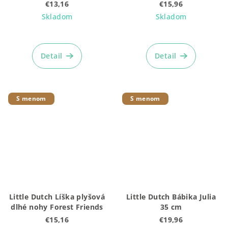
Blossom
€13,16
€15,96
Skladom
Skladom
Priemerné
hodnotenie
produktu
Detail
Detail
je
5,0
z
5
S menom
S menom
hviezdičiek.
Little Dutch Líška plyšová
Little Dutch Bábika Julia
dlhé nohy Forest Friends
35 cm
€15,16
€19,96