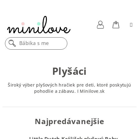
Prejsť
na
obsah
Nákupn
Prihlásenie
Drev
košík
Plyšáci
Široký výber plyšových hračiek pre deti, ktoré poskytujú
pohodlie a zábavu. I Minilove.sk
Najpredávanejšie