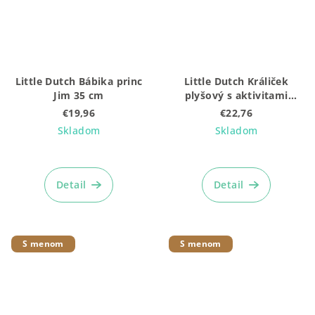
Little Dutch Bábika princ
Little Dutch Králiček
Jim 35 cm
plyšový s aktivitami
Newborn Naturals
€19,96
€22,76
Skladom
Skladom
Detail
Detail
S menom
S menom