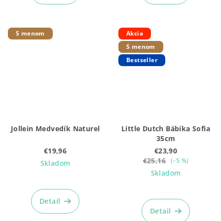
S menom
Akcia
S menom
Bestseller
Jollein Medvedík Naturel
Little Dutch Bábika Sofia
35cm
€19,96
€23,90
€25,16
(–5 %)
Skladom
Skladom
Priemerné
hodnotenie
Detail
produktu
Detail
je