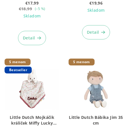
u
Newborn Naturals 32 cm
€17,99
€19,96
k
€18,99
(–5 %)
Skladom
Skladom
t
o
Priemerné
hodnotenie
Detail
v
produktu
Detail
je
5,0
z
5
S menom
S menom
hviezdičiek.
Bestseller
Little Dutch Mojkáčik
Little Dutch Bábika Jim 35
králiček Miffy Lucky
cm