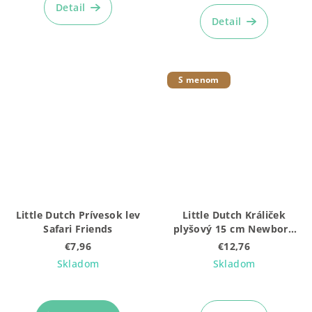
Detail
Detail
S menom
Little Dutch Prívesok lev
Little Dutch Králiček
Safari Friends
plyšový 15 cm Newborn
Naturals (8850LD - na
€7,96
€12,76
zajkovi)
Skladom
Skladom