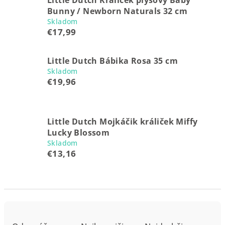
Little Dutch Králiček plyšový Baby
Bunny / Newborn Naturals 32 cm
Skladom
€17,99
Little Dutch Bábika Rosa 35 cm
Skladom
€19,96
Little Dutch Mojkáčik králiček Miffy
Lucky Blossom
Skladom
€13,16
R