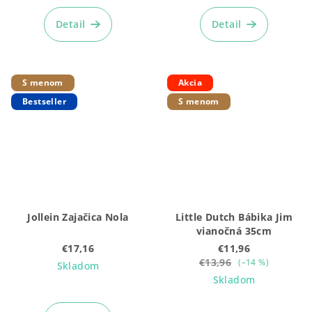
hodnotenie
produktu
Detail
Detail
je
5,0
z
5
S menom
Akcia
hviezdičiek.
Bestseller
S menom
Jollein Zajačica Nola
Little Dutch Bábika Jim
vianočná 35cm
€17,16
€11,96
€13,96
(–14 %)
Skladom
Skladom