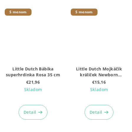
S menom
S menom
Little Dutch Bábika
Little Dutch Mojkáčik
superhrdinka Rosa 35 cm
králiček Newborn
Naturals
€21,96
€15,16
Skladom
Skladom
Detail
Detail