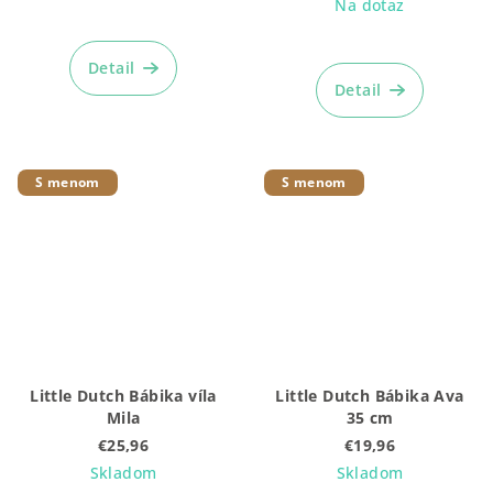
Na dotaz
Priemerné
hodnotenie
Detail
produktu
Detail
je
5,0
z
5
S menom
S menom
hviezdičiek.
Little Dutch Bábika víla
Little Dutch Bábika Ava
Mila
35 cm
€25,96
€19,96
Skladom
Skladom