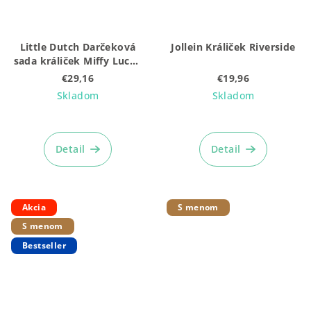
Little Dutch Darčeková
Jollein Králiček Riverside
sada králiček Miffy Lucky
Blossom
€29,16
€19,96
Skladom
Skladom
Detail
Detail
Akcia
S menom
S menom
Bestseller