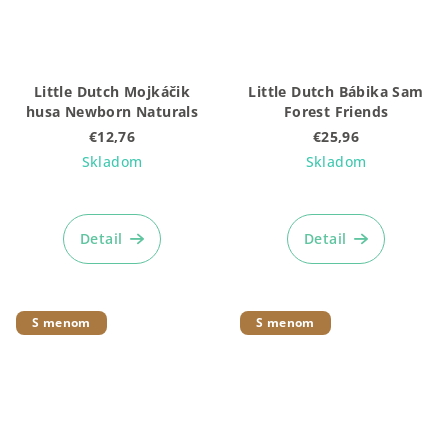
Little Dutch Mojkáčik
Little Dutch Bábika Sam
husa Newborn Naturals
Forest Friends
€12,76
€25,96
Skladom
Skladom
Priemerné
hodnotenie
produktu
Detail
Detail
je
5,0
z
5
S menom
S menom
hviezdičiek.