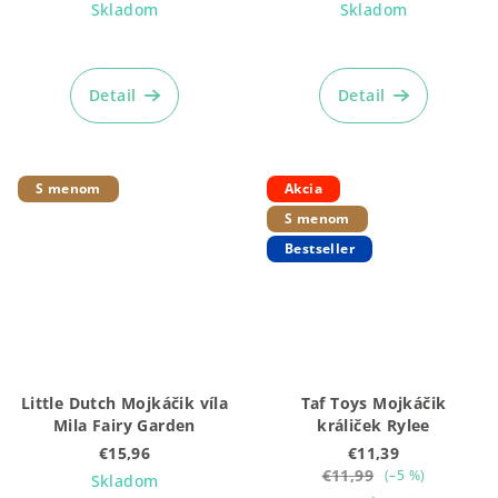
Skladom
Skladom
Detail
Detail
S menom
Akcia
S menom
Bestseller
Little Dutch Mojkáčik víla
Taf Toys Mojkáčik
Mila Fairy Garden
králiček Rylee
€15,96
€11,39
€11,99
(–5 %)
Skladom