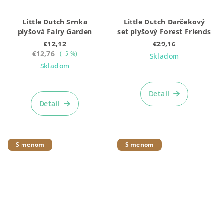
Little Dutch Srnka
Little Dutch Darčekový
plyšová Fairy Garden
set plyšový Forest Friends
€12,12
€29,16
€12,76
(–5 %)
Skladom
Skladom
Priemerné
hodnotenie
Detail
produktu
Detail
je
5,0
z
5
S menom
S menom
hviezdičiek.