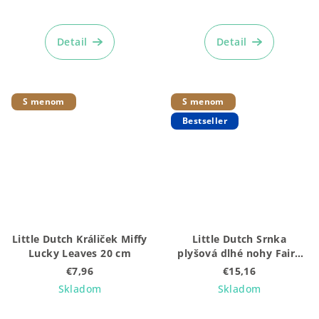
Detail
Detail
S menom
S menom
Bestseller
Little Dutch Králiček Miffy
Little Dutch Srnka
Lucky Leaves 20 cm
plyšová dlhé nohy Fairy
Garden
€7,96
€15,16
Skladom
Skladom
Priemerné