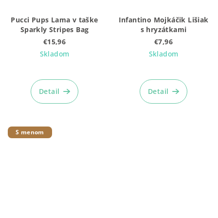
Pucci Pups Lama v taške
Infantino Mojkáčik Lišiak
Sparkly Stripes Bag
s hryzátkami
€15,96
€7,96
Skladom
Skladom
Detail
Detail
S menom