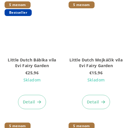
S menom
S menom
Bestseller
Little Dutch Bábika víla
Little Dutch Mojkáčik víla
Evi Fairy Garden
Evi Fairy Garden
€25,96
€15,96
Skladom
Skladom
Priemerné
hodnotenie
produktu
Detail
Detail
je
5,0
z
5
S menom
S menom