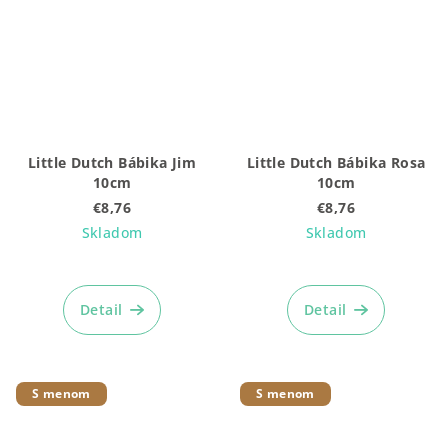
Little Dutch Bábika Jim
Little Dutch Bábika Rosa
10cm
10cm
€8,76
€8,76
Skladom
Skladom
Priemerné
hodnotenie
produktu
Detail
Detail
je
4,9
z
5
S menom
S menom
hviezdičiek.