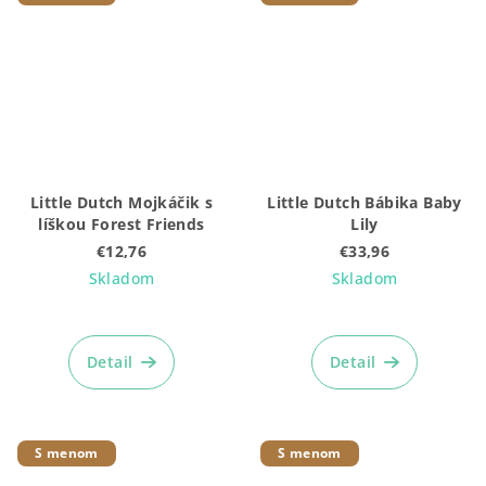
hviezdičiek.
Little Dutch Mojkáčik s
Little Dutch Bábika Baby
líškou Forest Friends
Lily
€12,76
€33,96
Skladom
Skladom
Detail
Detail
S menom
S menom