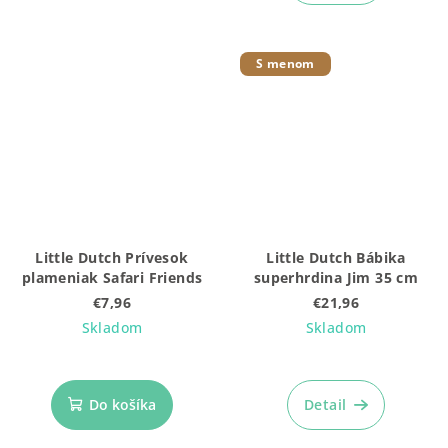
4,9
z
5
S menom
hviezdičiek.
Little Dutch Prívesok
Little Dutch Bábika
plameniak Safari Friends
superhrdina Jim 35 cm
€7,96
€21,96
Skladom
Skladom
Do košíka
Detail