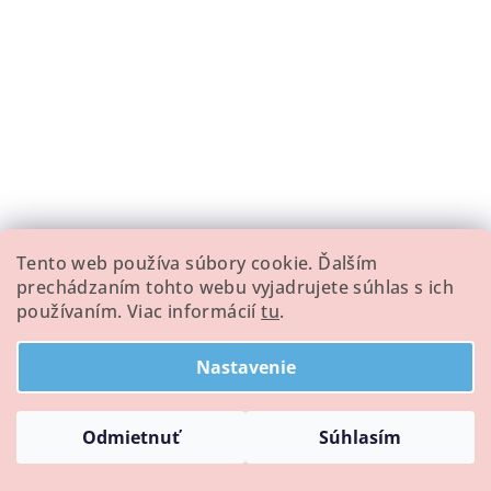
Tento web používa súbory cookie. Ďalším
Little Dutch Plameniak
Little Dutch Darčekový
prechádzaním tohto webu vyjadrujete súhlas s ich
plyšový s aktivitami
set plyšový Safari Friends
používaním. Viac informácií
tu
.
Safari Friends
€22,76
€27,96
Skladom
Skladom
Nastavenie
Odmietnuť
Súhlasím
Do košíka
Do košíka