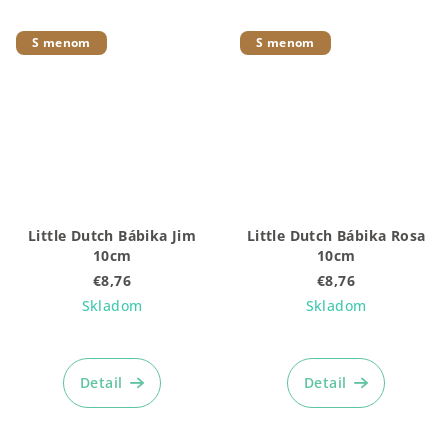
S menom
S menom
Little Dutch Bábika Jim
Little Dutch Bábika Rosa
10cm
10cm
€8,76
€8,76
Skladom
Skladom
Priemerné
hodnotenie
produktu
Detail
Detail
je
4,9
z