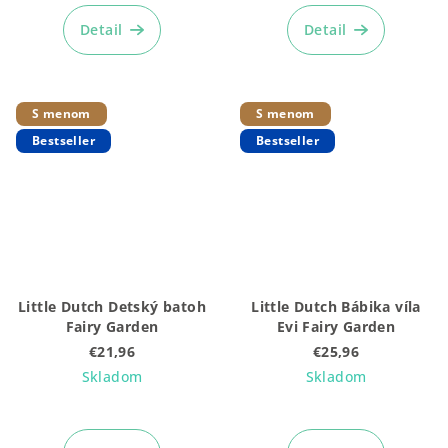
Detail
Detail
S menom
S menom
Bestseller
Bestseller
Little Dutch Detský batoh
Little Dutch Bábika víla
Fairy Garden
Evi Fairy Garden
€21,96
€25,96
Skladom
Skladom
Priemerné
hodnotenie