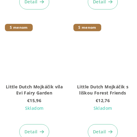
produktu
Detail
Detail
je
5,0
z
5
S menom
S menom
hviezdičiek.
Little Dutch Mojkáčik víla
Little Dutch Mojkáčik s
Evi Fairy Garden
líškou Forest Friends
€15,96
€12,76
Skladom
Skladom
Detail
Detail