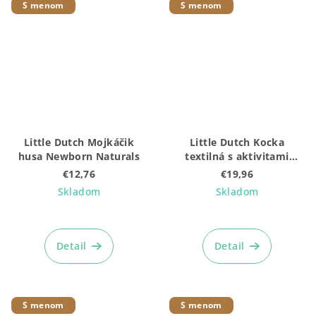
S menom
S menom
Little Dutch Mojkáčik
Little Dutch Kocka
husa Newborn Naturals
textilná s aktivitami
Newborn Naturals
€12,76
€19,96
Skladom
Skladom
Detail
Detail
S menom
S menom