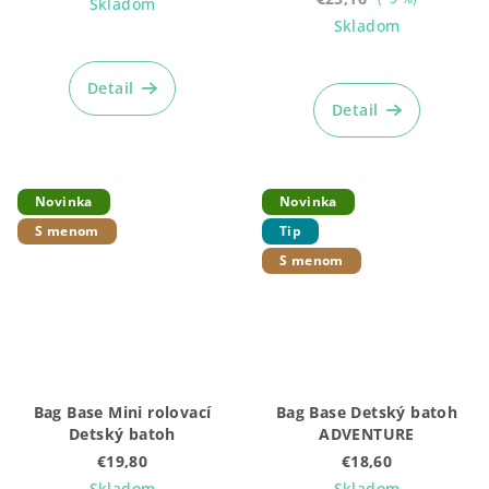
Skladom
Skladom
Priemerné
hodnotenie
Detail
produktu
Detail
je
4,9
z
5
Novinka
Novinka
hviezdičiek.
S menom
Tip
S menom
Bag Base Mini rolovací
Bag Base Detský batoh
Detský batoh
ADVENTURE
€19,80
€18,60
Skladom
Skladom