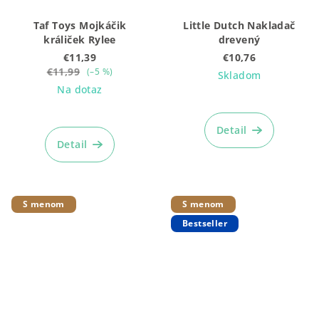
Taf Toys Mojkáčik
Little Dutch Nakladač
králiček Rylee
drevený
€11,39
€10,76
€11,99
(–5 %)
Skladom
Na dotaz
Priemerné
hodnotenie
Detail
produktu
Detail
je
5,0
z
5
S menom
S menom
hviezdičiek.
Bestseller