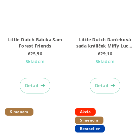
Little Dutch Bábika Sam
Little Dutch Darčeková
Forest Friends
sada králiček Miffy Lucky
Blossom
€25,96
€29,16
Skladom
Skladom
Priemerné
hodnotenie
produktu
Detail
Detail
je
5,0
z
5
S menom
Akcia
hviezdičiek.
S menom
Bestseller