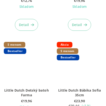
€12,76
€19,96
Skladom
Skladom
Detail
Detail
S menom
Akcia
Bestseller
S menom
Bestseller
Little Dutch Detský batoh
Little Dutch Bábika Sofia
Farma
35cm
€19,96
€23,90
€25,16
(–5 %)