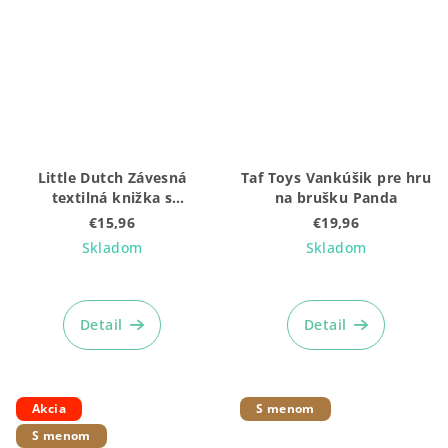
Little Dutch Závesná
Taf Toys Vankúšik pre hru
textilná knižka s
na brušku Panda
aktivitami Newborn
€15,96
€19,96
Naturals
Skladom
Skladom
Detail
Detail
Akcia
S menom
S menom