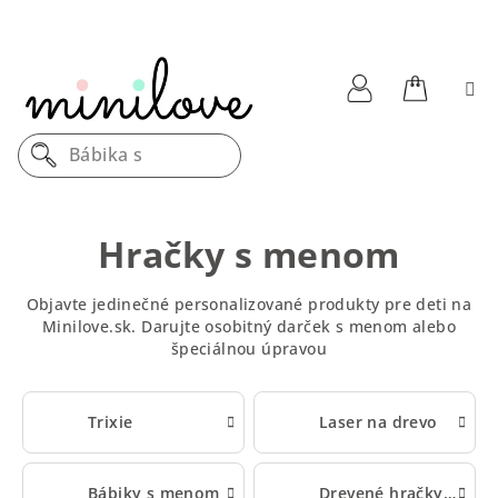
Prejsť
na
obsah
Nákupn
Prihlásenie
Dreve
košík
Hračky s menom
Objavte jedinečné personalizované produkty pre deti na
Minilove.sk. Darujte osobitný darček s menom alebo
špeciálnou úpravou
Trixie
Laser na drevo
Bábiky s menom
Drevené hračky s menom