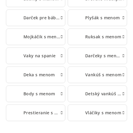
Darček pre bábätko s menom
Plyšák s menom
Mojkáčik s menom
Ruksak s menom
Vaky na spanie
Darčeky s menom pre deti
Deka s menom
Vankúš s menom
Body s menom
Detský vankúš s menom
Prestieranie s menom
Vláčiky s menom