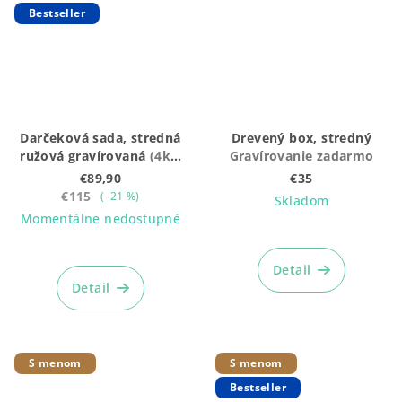
Bestseller
Darčeková sada, stredná
Drevený box, stredný
ružová gravírovaná
(4ks:
Gravírovanie zadarmo
Vláčik + Plyšák + hrkálka
€89,90
€35
+ box)
€115
(–21 %)
Skladom
Momentálne nedostupné
Priemerné
hodnotenie
Detail
produktu
Detail
je
5,0
z
5
S menom
S menom
hviezdičiek.
Bestseller