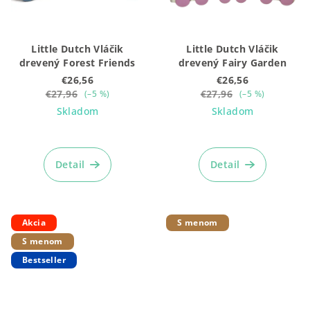
Little Dutch Vláčik
Little Dutch Vláčik
drevený Forest Friends
drevený Fairy Garden
€26,56
€26,56
€27,96
€27,96
(–5 %)
(–5 %)
Skladom
Skladom
Priemerné
Priemerné
hodnotenie
hodnotenie
produktu
produktu
Detail
Detail
je
je
5,0
5,0
z
z
5
5
Akcia
S menom
hviezdičiek.
hviezdičiek.
S menom
Bestseller