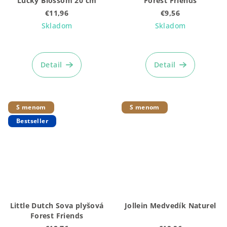
Lucky Blossom 20 cm
Forest Friends
€11,96
€9,56
Skladom
Skladom
Detail
Detail
S menom
S menom
Bestseller
Little Dutch Sova plyšová
Jollein Medvedík Naturel
Forest Friends