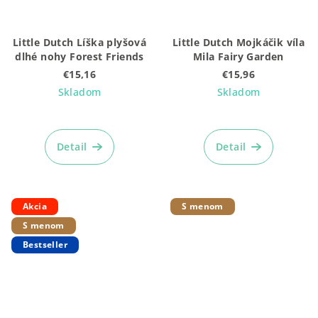
Little Dutch Líška plyšová
Little Dutch Mojkáčik víla
dlhé nohy Forest Friends
Mila Fairy Garden
€15,16
€15,96
Skladom
Skladom
Detail
Detail
Akcia
S menom
S menom
Bestseller