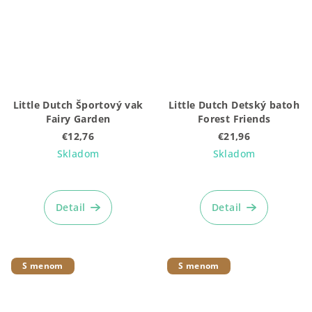
Little Dutch Športový vak
Little Dutch Detský batoh
Fairy Garden
Forest Friends
€12,76
€21,96
Skladom
Skladom
Priemerné
hodnotenie
produktu
Detail
Detail
je
5,0
z
5
S menom
S menom
hviezdičiek.