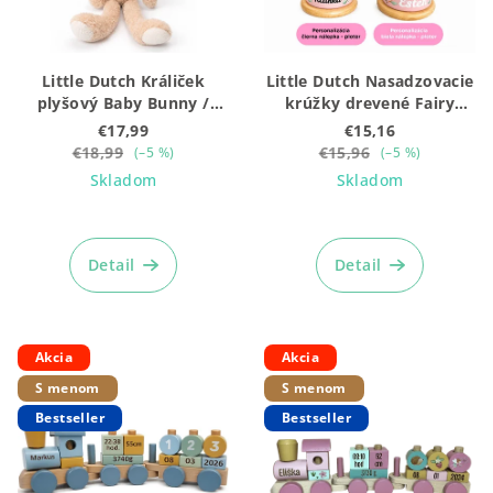
p
o
r
v
o
Little Dutch Králiček
Little Dutch Nasadzovacie
d
plyšový Baby Bunny /
krúžky drevené Fairy
u
Newborn Naturals 32 cm
Garden
€17,99
€15,16
k
€18,99
€15,96
(–5 %)
(–5 %)
Skladom
Skladom
t
o
Priemerné
Priemerné
hodnotenie
hodnotenie
v
produktu
produktu
Detail
Detail
je
je
5,0
5,0
z
z
5
5
Akcia
Akcia
hviezdičiek.
hviezdičiek.
S menom
S menom
Bestseller
Bestseller