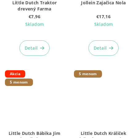
Little Dutch Traktor
Jollein Zajačica Nola
drevený Farma
€7,96
€17,16
Skladom
Skladom
Priemerné
hodnotenie
produktu
Detail
Detail
je
4,9
z
5
Akcia
S menom
hviezdičiek.
S menom
Little Dutch Bábika Jim
Little Dutch Králiček