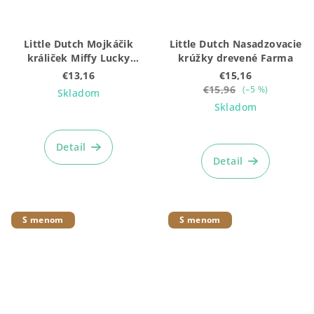
Little Dutch Mojkáčik
Little Dutch Nasadzovacie
králiček Miffy Lucky
krúžky drevené Farma
Blossom
€13,16
€15,16
€15,96
(–5 %)
Skladom
Skladom
Detail
Detail
S menom
S menom