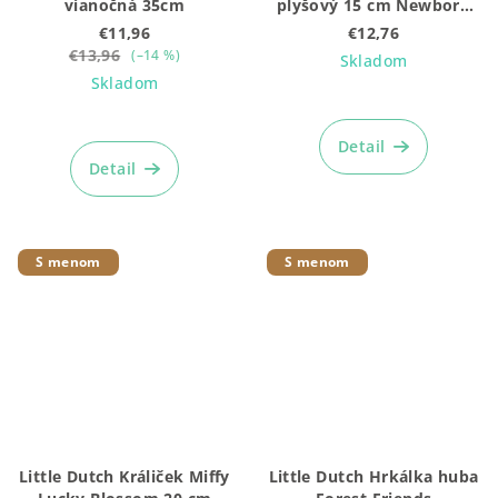
vianočná 35cm
plyšový 15 cm Newborn
Naturals (8850LD - na
€11,96
€12,76
zajkovi)
€13,96
(–14 %)
Skladom
Skladom
Detail
Detail
S menom
S menom
Little Dutch Králiček Miffy
Little Dutch Hrkálka huba