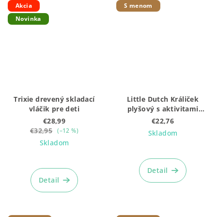
Akcia
S menom
Novinka
Trixie drevený skladací
Little Dutch Králiček
vláčik pre deti
plyšový s aktivitami
Newborn Naturals
€28,99
€22,76
€32,95
(–12 %)
Skladom
Skladom
Detail
Detail