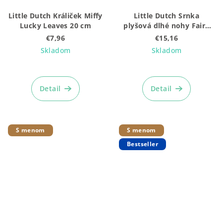
Little Dutch Králiček Miffy
Little Dutch Srnka
Lucky Leaves 20 cm
plyšová dlhé nohy Fairy
Garden
€7,96
€15,16
Skladom
Skladom
Priemerné
hodnotenie
produktu
Detail
Detail
je
5,0
z
5
S menom
S menom
hviezdičiek.
Bestseller