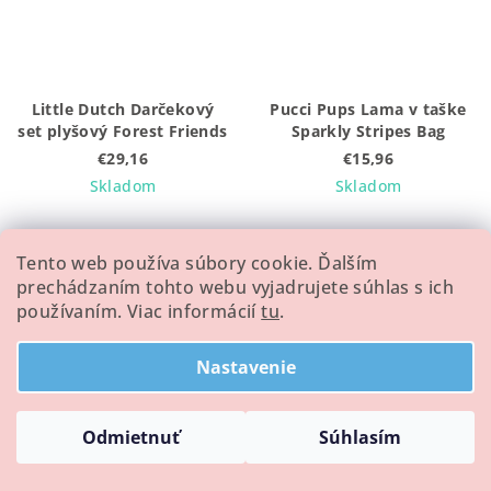
Little Dutch Darčekový
Pucci Pups Lama v taške
set plyšový Forest Friends
Sparkly Stripes Bag
€29,16
€15,96
Skladom
Skladom
Tento web používa súbory cookie. Ďalším
Detail
Detail
prechádzaním tohto webu vyjadrujete súhlas s ich
používaním. Viac informácií
tu
.
S menom
S menom
Nastavenie
Odmietnuť
Súhlasím