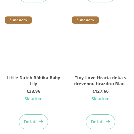
S menom
S menom
Little Dutch Bábika Baby
Tiny Love Hracia deka s
Lily
drevenou hrazdou Black
& White
€33,96
€127,60
Skladom
Skladom
Detail
Detail