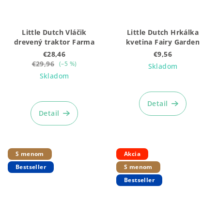
Little Dutch Vláčik
Little Dutch Hrkálka
drevený traktor Farma
kvetina Fairy Garden
€28,46
€9,56
€29,96
(–5 %)
Skladom
Skladom
Priemerné
hodnotenie
Detail
produktu
Detail
je
5,0
z
5
S menom
Akcia
hviezdičiek.
Bestseller
S menom
Bestseller