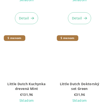
Detail
Detail
S menom
S menom
Little Dutch Kuchynka
Little Dutch Doktorský
drevená Mint
set Green
€131,96
€31,96
Skladom
Skladom