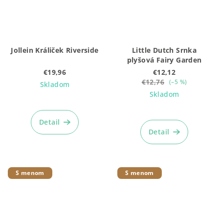
Jollein Králiček Riverside
Little Dutch Srnka
plyšová Fairy Garden
€19,96
€12,12
€12,76
(–5 %)
Skladom
Skladom
Priemerné
hodnotenie
Detail
produktu
Detail
je
5,0
z
5
S menom
S menom
hviezdičiek.