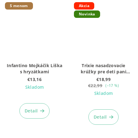
5
S menom
Akcia
hviezdičiek.
Novinka
Infantino Mojkáčik Liška
Trixie nasadzovacie
s hryzátkami
krúžky pre deti pani
mačka
€13,16
€18,99
€22,99
(–17 %)
Skladom
Skladom
Detail
Detail