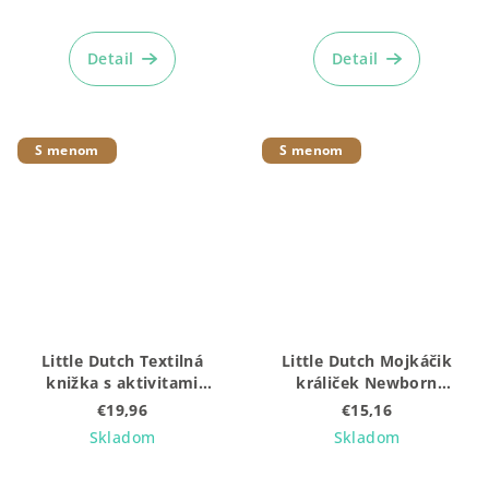
Detail
Detail
S menom
S menom
Little Dutch Textilná
Little Dutch Mojkáčik
knižka s aktivitami
králiček Newborn
Newborn Naturals
Naturals
€19,96
€15,16
Skladom
Skladom