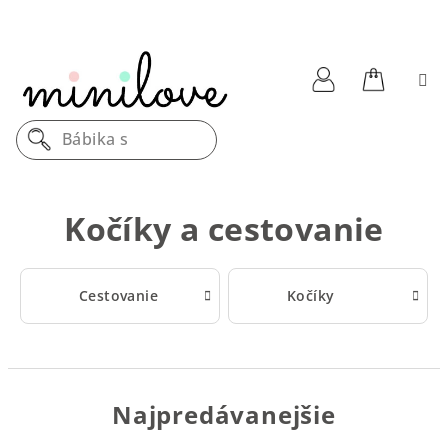
Prejsť
na
obsah
Nákupn
Prihlásenie
Dreve
košík
Kočíky a cestovanie
Cestovanie
Kočíky
Najpredávanejšie