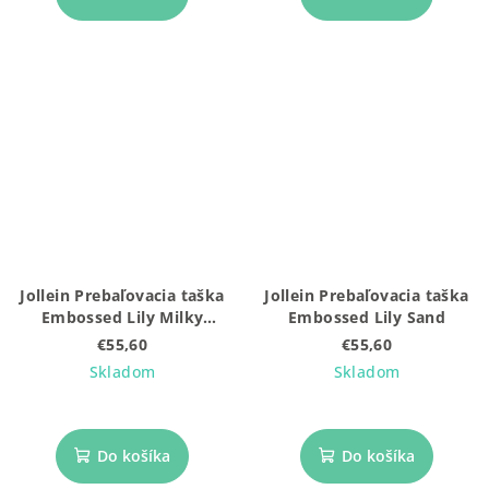
Jollein Prebaľovacia taška
Jollein Prebaľovacia taška
Embossed Lily Milky
Embossed Lily Sand
Coffee
€55,60
€55,60
Skladom
Skladom
Do košíka
Do košíka