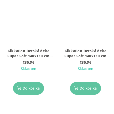
KikkaBoo Detská deka
KikkaBoo Detská deka
Super Soft 140x110 cm
Super Soft 140x110 cm
Sleepy Sheep
Stripy Friends
€35,96
€35,96
Skladom
Skladom
Do košíka
Do košíka