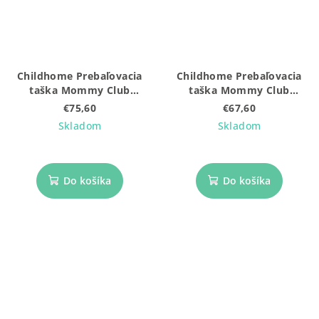
Childhome Prebaľovacia
Childhome Prebaľovacia
taška Mommy Club
taška Mommy Club
Signature Prestige
Signature Teddy Off White
€75,60
€67,60
Hazelnut
Skladom
Skladom
Do košíka
Do košíka