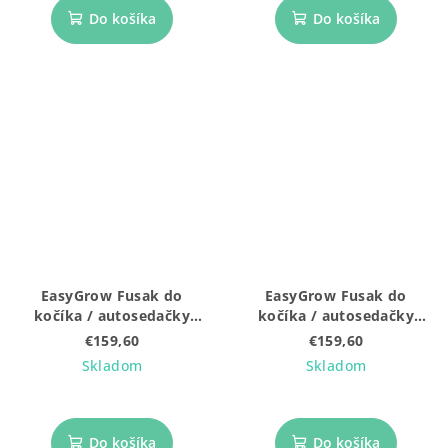
Do košíka
Do košíka
EasyGrow Fusak do
EasyGrow Fusak do
kočíka / autosedačky
kočíka / autosedačky
Ferd Maxi Brown
Ferd Maxi Green Forest
€159,60
€159,60
Skladom
Skladom
Do košíka
Do košíka