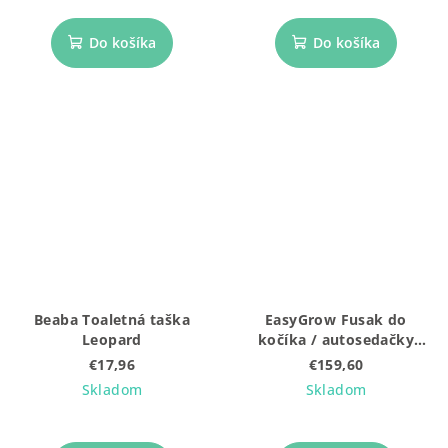
Do košíka
Do košíka
Beaba Toaletná taška
EasyGrow Fusak do
Leopard
kočíka / autosedačky
Ferd Maxi Black
€17,96
€159,60
Skladom
Skladom