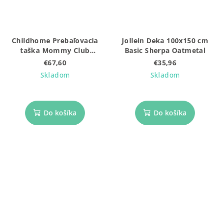
Childhome Prebaľovacia
Jollein Deka 100x150 cm
taška Mommy Club
Basic Sherpa Oatmetal
Signature Teddy Soft
€67,60
€35,96
Brown
Skladom
Skladom
Do košíka
Do košíka