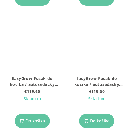
EasyGrow Fusak do
EasyGrow Fusak do
kočíka / autosedačky
kočíka / autosedačky
Ferd Mini Black
Ferd Mini Brown
€119,60
€119,60
Skladom
Skladom
Do košíka
Do košíka