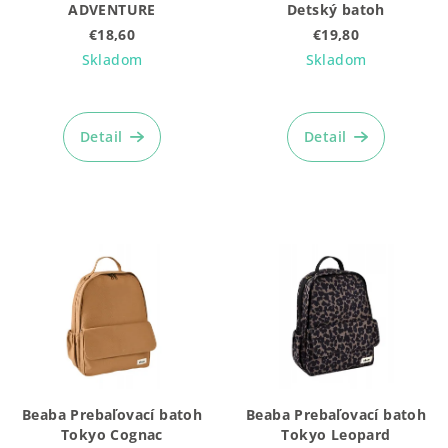
d
ADVENTURE
Detský batoh
u
€18,60
€19,80
k
Skladom
Skladom
t
o
Detail
Detail
v
Beaba Prebaľovací batoh
Beaba Prebaľovací batoh
Tokyo Cognac
Tokyo Leopard