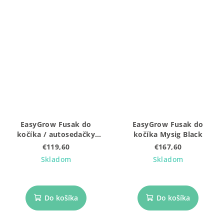
EasyGrow Fusak do
EasyGrow Fusak do
kočíka / autosedačky
kočíka Mysig Black
Ferd Mini Green Forest
€119,60
€167,60
Skladom
Skladom
Do košíka
Do košíka