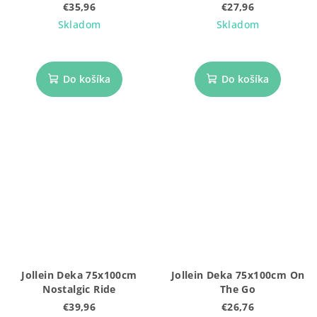
Oatmeal
€35,96
€27,96
Skladom
Skladom
Do košíka
Do košíka
Jollein Deka 75x100cm
Jollein Deka 75x100cm On
Nostalgic Ride
The Go
€39,96
€26,76