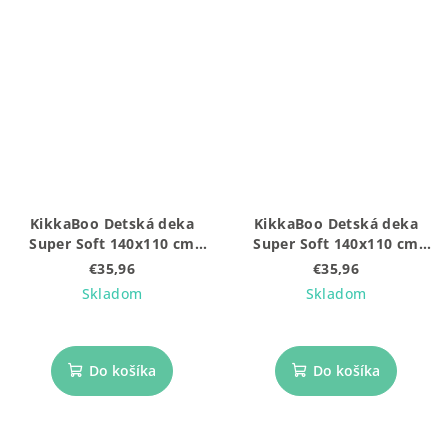
KikkaBoo Detská deka
KikkaBoo Detská deka
Super Soft 140x110 cm
Super Soft 140x110 cm
Hedge-hugs
Seally Me
€35,96
€35,96
Skladom
Skladom
Do košíka
Do košíka