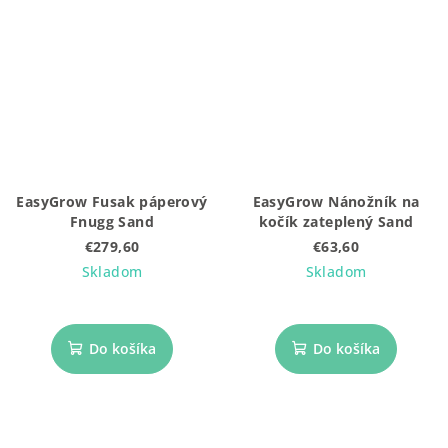
EasyGrow Fusak páperový
EasyGrow Nánožník na
Fnugg Sand
kočík zateplený Sand
€279,60
€63,60
Skladom
Skladom
Do košíka
Do košíka