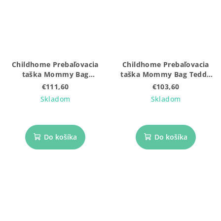
Childhome Prebaľovacia
Childhome Prebaľovacia
taška Mommy Bag
taška Mommy Bag Teddy
Prestige Hazelnut
Soft Brown
€111,60
€103,60
Skladom
Skladom
Do košíka
Do košíka