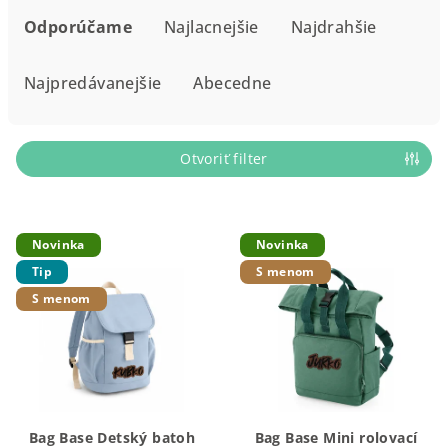
a
Odporúčame
Najlacnejšie
Najdrahšie
d
e
Najpredávanejšie
Abecedne
n
i
e
Otvoriť filter
p
r
V
o
Novinka
Novinka
ý
d
Tip
S menom
p
u
S menom
i
k
s
t
p
o
r
v
o
Bag Base Detský batoh
Bag Base Mini rolovací