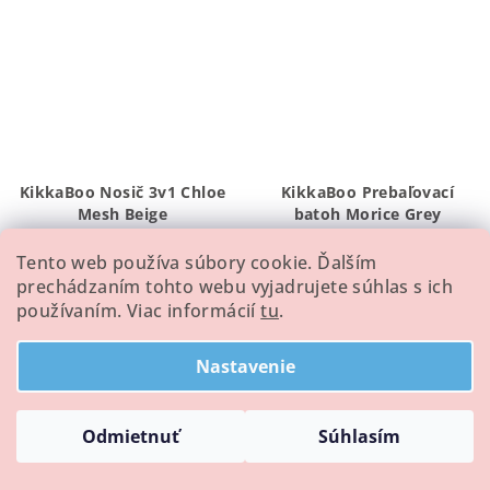
KikkaBoo Nosič 3v1 Chloe
KikkaBoo Prebaľovací
Mesh Beige
batoh Morice Grey
€49,96
€63,60
Tento web používa súbory cookie. Ďalším
Skladom
Skladom
prechádzaním tohto webu vyjadrujete súhlas s ich
používaním. Viac informácií
tu
.
Do košíka
Do košíka
Nastavenie
Odmietnuť
Súhlasím