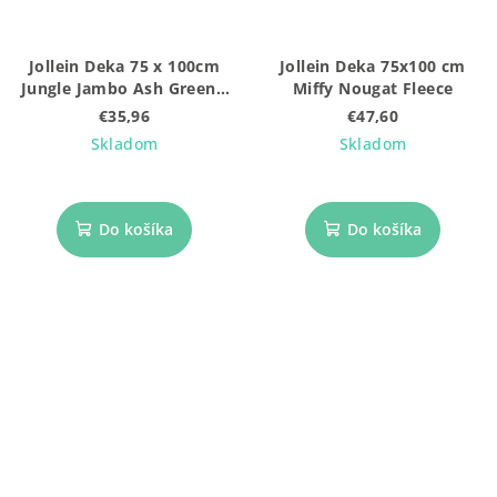
Jollein Deka 75 x 100cm
Jollein Deka 75x100 cm
Jungle Jambo Ash Green /
Miffy Nougat Fleece
Laurel
€35,96
€47,60
Skladom
Skladom
Do košíka
Do košíka