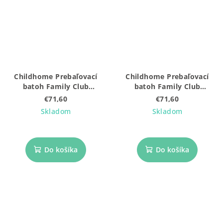
Childhome Prebaľovací
Childhome Prebaľovací
batoh Family Club
batoh Family Club
Signature Teddy Off White
Signature Teddy Soft
€71,60
€71,60
Brown
Skladom
Skladom
Do košíka
Do košíka