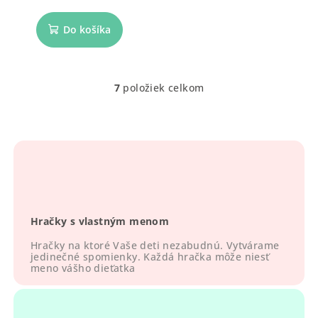
Do košíka
7
položiek celkom
O
v
l
á
d
a
c
i
Hračky s vlastným menom
e
p
Hračky na ktoré Vaše deti nezabudnú. Vytvárame
r
jedinečné spomienky. Každá hračka môže niesť
meno vášho dieťatka
v
k
y