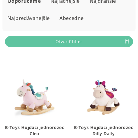
a
Odporúčame
Najlacnejšie
Najdrahšie
d
e
Najpredávanejšie
Abecedne
n
i
e
Otvoriť filter
p
r
V
o
ý
d
p
u
i
k
s
t
p
o
r
v
o
B-Toys Hojdací jednorožec
B-Toys Hojdací jednorožec
d
Cleo
Dilly Dally