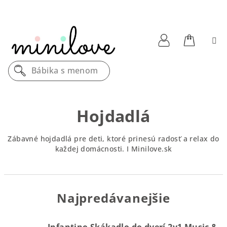
Prejsť
na
obsah
Nákupn
Prihlásenie
Bábika s menom
košík
Hojdadlá
Zábavné hojdadlá pre deti, ktoré prinesú radosť a relax do
každej domácnosti. I Minilove.sk
Najpredávanejšie