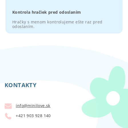
Kontrola hračiek pred odoslaním
Hračky s menom kontrolujeme ešte raz pred
odoslaním.
Z
á
p
KONTAKTY
ä
t
info
@
minilove.sk
i
+421 903 928 140
e