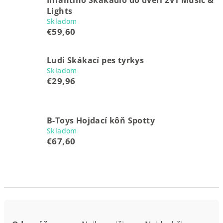
Infantino Skákadlo do dverí 2v1 Music &
Lights
Skladom
€59,60
Ludi Skákací pes tyrkys
Skladom
€29,96
B-Toys Hojdací kôň Spotty
Skladom
€67,60
R