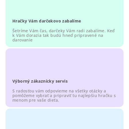
v
ý
p
Hračky Vám darčekovo zabalíme
i
s
Šetríme Vám čas, darčeky Vám radi zabalíme. Keď
u
k Vám dorazia tak budú hneď pripravené na
darovanie
Výborný zákaznícky servis
S radosťou vám odpovieme na všetky otázky a
pomôžeme vybrať a pripraviť tu najlepšiu hračku s
menom pre vaše dieťa.