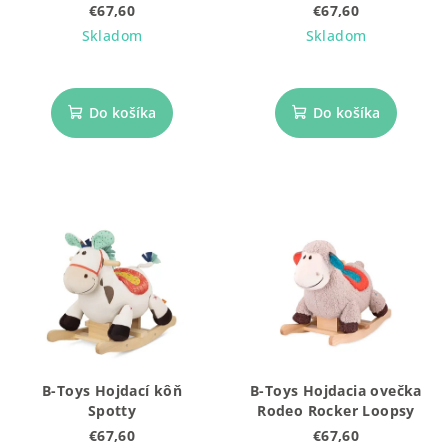
u
€67,60
€67,60
k
Skladom
Skladom
t
o
Do košíka
Do košíka
v
B-Toys Hojdací kôň
B-Toys Hojdacia ovečka
Spotty
Rodeo Rocker Loopsy
€67,60
€67,60