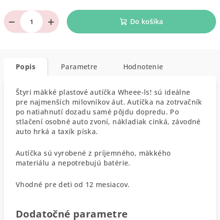
−
+
Do košíka
Popis
Parametre
Hodnotenie
Štyri mäkké plastové autíčka Wheee-ls! sú ideálne
pre najmenších milovníkov áut. Autíčka na zotrvačník
po natiahnutí dozadu samé pôjdu dopredu. Po
stlačení osobné auto zvoní, nákladiak cinká, závodné
auto hrká a taxík píska.
Autíčka sú vyrobené z príjemného, mäkkého
materiálu a nepotrebujú batérie.
Vhodné pre deti od 12 mesiacov.
Dodatočné parametre