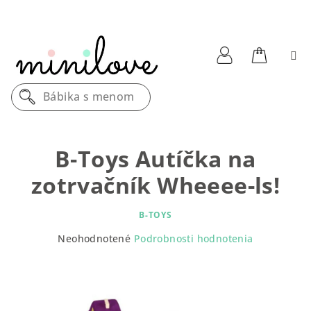
Prejsť
na
obsah
Nákupn
Prihlásenie
Bábika s menom
košík
B-Toys Autíčka na
zotrvačník Wheeee-ls!
B-TOYS
Priemerné
Neohodnotené
Podrobnosti hodnotenia
hodnotenie
produktu
je
0,0
z