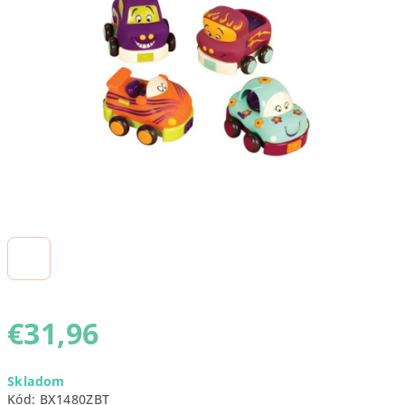
5
hviezdičiek.
€31,96
Jednotková
Skladom
cena:
Kód:
BX1480ZBT