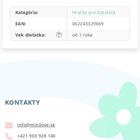
Kategória
:
Hračky pre batoľatá
EAN
:
062243329669
?
Vek dieťatka
:
od 1 roka
Z
á
p
KONTAKTY
ä
t
info
@
minilove.sk
i
+421 903 928 140
e