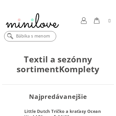
Prejsť
na
obsah
Nákupn
Prihlásenie
Bábika s menom
košík
Textil a sezónny
sortimentKomplety
Najpredávanejšie
Little Dutch Tričko a kraťasy Ocean