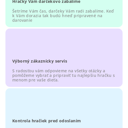
Hračky Vám darčekovo zabalíme
i
s
Šetríme Vám čas, darčeky Vám radi zabalíme. Keď
u
k Vám dorazia tak budú hneď pripravené na
darovanie
Výborný zákaznícky servis
S radosťou vám odpovieme na všetky otázky a
pomôžeme vybrať a pripraviť tu najlepšiu hračku s
menom pre vaše dieťa.
Kontrola hračiek pred odoslaním