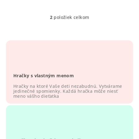
2
položiek celkom
O
v
l
á
d
a
c
i
Hračky s vlastným menom
e
p
Hračky na ktoré Vaše deti nezabudnú. Vytvárame
r
jedinečné spomienky. Každá hračka môže niesť
meno vášho dieťatka
v
k
y
v
ý
p