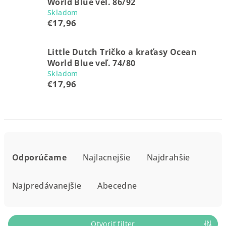
World Blue veľ. 86/92
Skladom
€17,96
Little Dutch Tričko a kraťasy Ocean
World Blue veľ. 74/80
Skladom
€17,96
R
a
Odporúčame
Najlacnejšie
Najdrahšie
d
e
Najpredávanejšie
Abecedne
n
i
Otvoriť filter