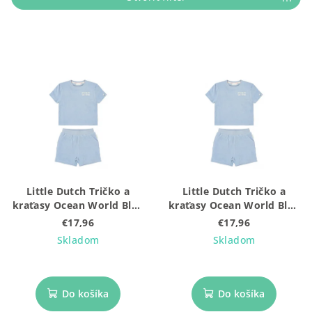
e
p
r
V
o
ý
d
p
u
i
k
s
t
p
o
r
v
o
Little Dutch Tričko a
Little Dutch Tričko a
d
kraťasy Ocean World Blue
kraťasy Ocean World Blue
u
veľ. 74/80
veľ. 86/92
€17,96
€17,96
k
Skladom
Skladom
t
o
Do košíka
Do košíka
v