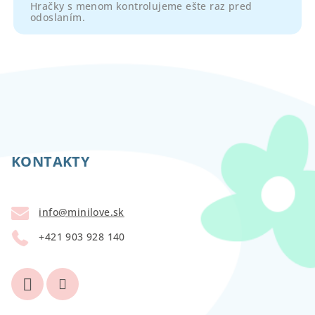
Hračky s menom kontrolujeme ešte raz pred
odoslaním.
Z
á
p
KONTAKTY
ä
t
info
@
minilove.sk
i
+421 903 928 140
e