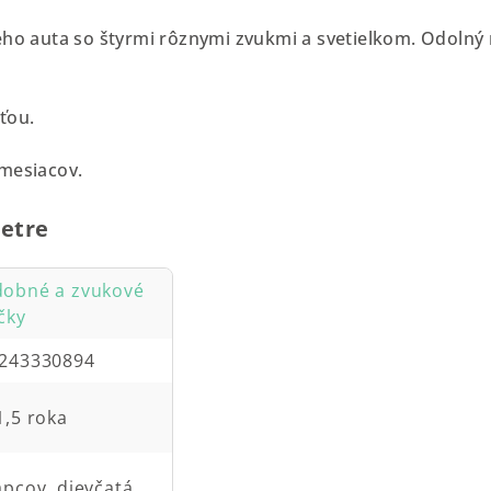
ého auta so štyrmi rôznymi zvukmi a svetielkom. Odolný 
ťou.
 mesiacov.
etre
obné a zvukové
čky
243330894
1,5 roka
apcov, dievčatá