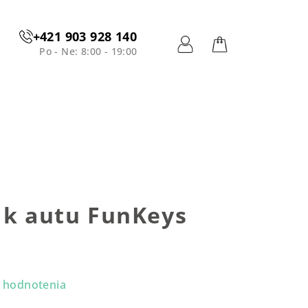
+421 903 928 140
Po - Ne: 8:00 - 19:00
Prihlásenie
Nákupný
košík
 k autu FunKeys
 hodnotenia