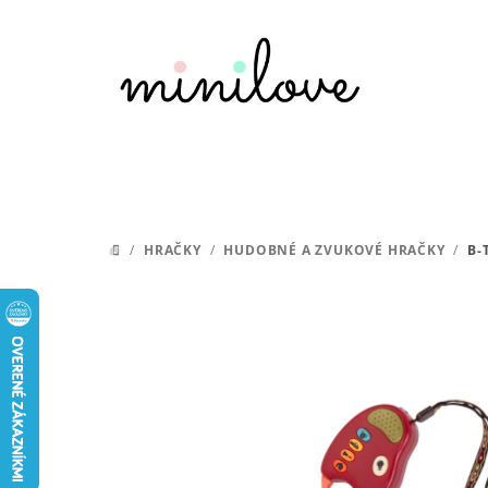
Prejsť
na
obsah
/
HRAČKY
/
HUDOBNÉ A ZVUKOVÉ HRAČKY
/
B-
DOMOV