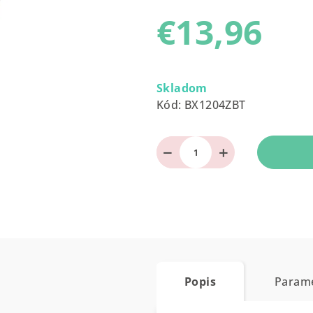
produktu
€13,96
je
0,0
z
Jednotková
5
cena:
Skladom
hviezdičiek.
Kód:
BX1204ZBT
−
+
Popis
Param