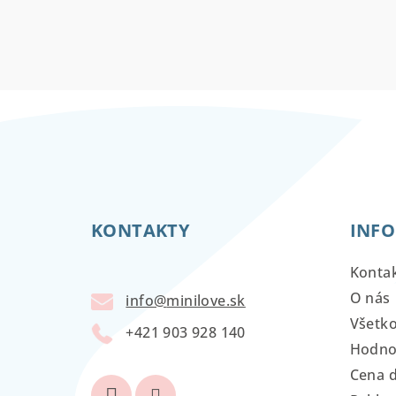
Z
á
KONTAKTY
INFO
p
ä
Konta
t
O nás
info
@
minilove.sk
Všetk
i
+421 903 928 140
Hodno
e
Cena 