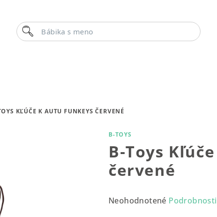
Hľadať
Bábika s menom
TOYS KĽÚČE K AUTU FUNKEYS ČERVENÉ
B-TOYS
B-Toys Kľúče
červené
Priemerné
Neohodnotené
Podrobnosti
hodnotenie