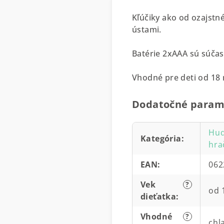
Kľúčiky ako od ozajstn
ústami.
Batérie 2xAAA sú súčas
Vhodné pre deti od 18
Dodatočné param
Hud
Kategória
:
hra
EAN
:
062
Vek
?
od 
dieťatka
:
Vhodné
?
chl