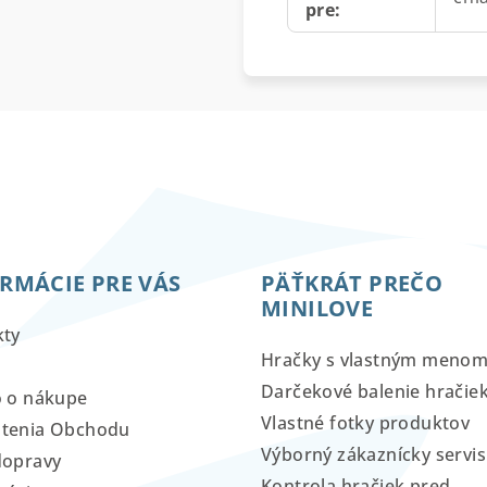
pre
:
RMÁCIE PRE VÁS
PÄŤKRÁT PREČO
MINILOVE
kty
Hračky s vlastným meno
Darčekové balenie hračie
o o nákupe
Vlastné fotky produktov
tenia Obchodu
Výborný zákaznícky servis
dopravy
Kontrola hračiek pred