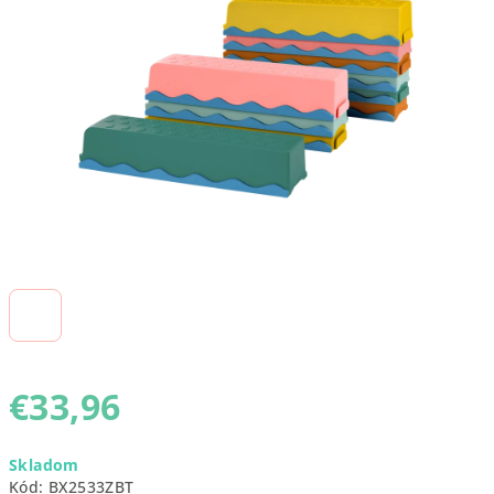
5
hviezdičiek.
€33,96
Jednotková
Skladom
cena:
Kód:
BX2533ZBT