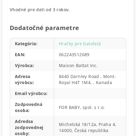
Vhodné pre deti od 3 rokov.
Dodatočné parametre
Kategória
:
Hračky pre batoľatá
EAN
:
062243512689
Výrobca
:
Maison Battat Inc.
Adresa
8440 Darnley Road , Mont-
výrobcu
:
Royal H4T 1M4, , Kanada
Email výrobcu
:
Zodpovedná
FOR BABY, spol. s r.o.
osoba
:
Adredsa
Michelská 18/12a, Praha 4,
zodpovednej
14000, Česká republika
osoby
: