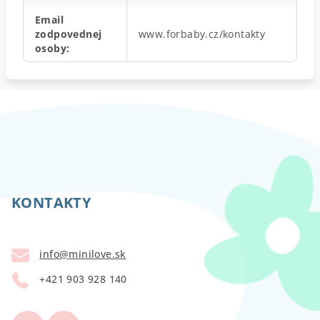
Email
zodpovednej
www.forbaby.cz/kontakty
osoby
:
Z
á
p
KONTAKTY
ä
t
info
@
minilove.sk
i
+421 903 928 140
e