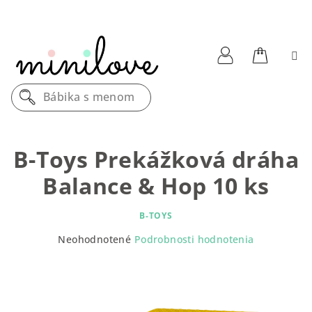
Prejsť
na
obsah
Nákupn
Prihlásenie
Bábika s menom
košík
B-Toys Prekážková dráha
Balance & Hop 10 ks
B-TOYS
Priemerné
Neohodnotené
Podrobnosti hodnotenia
hodnotenie
produktu
je
0,0
z