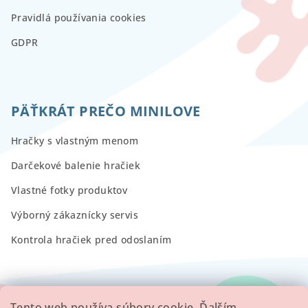
Pravidlá používania cookies
GDPR
PÄŤKRÁT PREČO MINILOVE
Hračky s vlastným menom
Darčekové balenie hračiek
Vlastné fotky produktov
Výborný zákaznícky servis
Kontrola hračiek pred odoslaním
Tento web používa súbory cookie. Ďalším