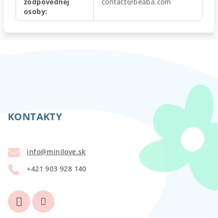
zodpovednej
contact@beaba.com
osoby
:
Z
á
p
KONTAKTY
ä
t
info
@
minilove.sk
i
+421 903 928 140
e