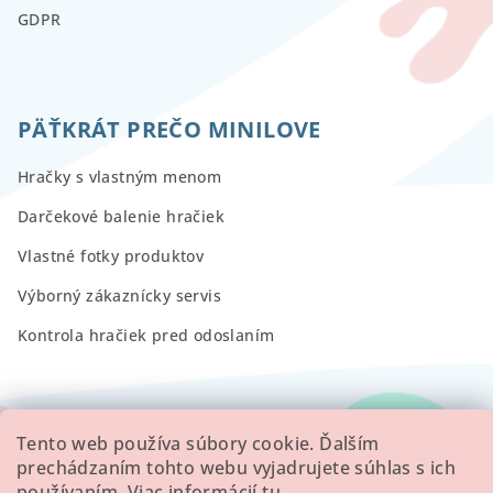
GDPR
PÄŤKRÁT PREČO MINILOVE
Hračky s vlastným menom
Darčekové balenie hračiek
Vlastné fotky produktov
Výborný zákaznícky servis
Kontrola hračiek pred odoslaním
RECENZIE
Tento web používa súbory cookie. Ďalším
prechádzaním tohto webu vyjadrujete súhlas s ich
používaním. Viac informácií
tu
.
Všetky hodnotenie obchodu