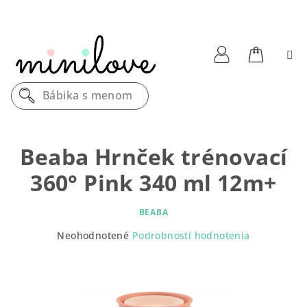
Prejsť
na
obsah
Nákupn
Prihlásenie
Bábika s menom
košík
Beaba Hrnček trénovací
360° Pink 340 ml 12m+
BEABA
Priemerné
Neohodnotené
Podrobnosti hodnotenia
hodnotenie
produktu
je
0,0
z