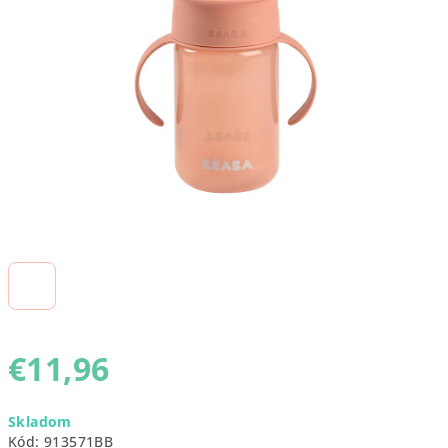
5
hviezdičiek.
€11,96
Jednotková
Skladom
cena:
Kód:
913571BB