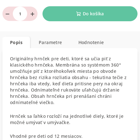
−
+
Do košíka
Popis
Parametre
Hodnotenie
Originálny hrnček pre deti, ktoré sa učia piť z
klasického hrnčeka. Membrána so systémom 360°
umožňuje piť z ktoréhokoľvek miesta po obvode
hrnčeka bez rizika rozliatia obsahu - tekutina tečie z
hrnčeka iba vtedy, keď dieťa pritisne pery na okraj
hrnčeka. Odnímateľné rukoväte uľahčujú držanie
hrnčeka. Obsah hrnčeka pri prenášaní chráni
odnímateľné viečko.
Hrnček sa ľahko rozloží na jednotlivé diely, ktoré je
možné umývať v umývačke.
Vhodné pre deti od 12 mesiacov.