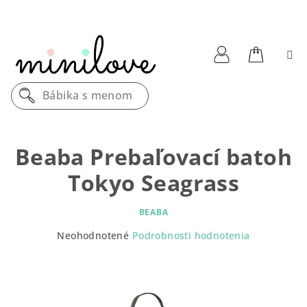
Prejsť
na
obsah
Nákupn
Prihlásenie
Bábika s menom
košík
Beaba Prebaľovací batoh
Tokyo Seagrass
BEABA
Priemerné
Neohodnotené
Podrobnosti hodnotenia
hodnotenie
produktu
je
0,0
z