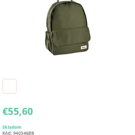
5
hviezdičiek.
€55,60
Jednotková
Skladom
cena:
Kód:
940346BB