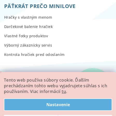
PÄŤKRÁT PREČO MINILOVE
Hračky s vlastným menom
Darčekové balenie hračiek
Vlastné fotky produktov
Výborný zákaznícky servis
Kontrola hračiek pred odoslaním
RECENZIE
Tento web používa súbory cookie. Ďalším
prechádzaním tohto webu vyjadrujete súhlas s ich
používaním. Viac informácií
tu
.
Všetky hodnotenie obchodu
Nastavenie
Copyright 2026
Minilove
. Všetky práva vyhradené.