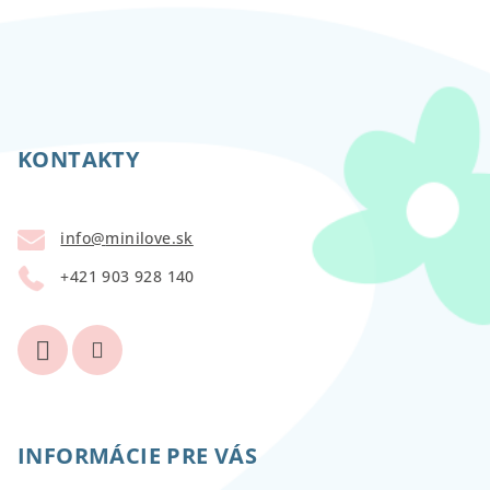
Z
á
p
KONTAKTY
ä
t
info
@
minilove.sk
i
+421 903 928 140
e
INFORMÁCIE PRE VÁS