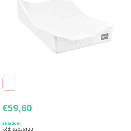
5
hviezdičiek.
€59,60
Jednotková
Skladom
cena:
Kód:
920351BB