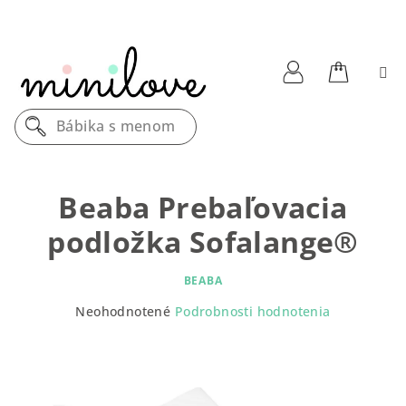
Prejsť
na
obsah
Nákupn
Prihlásenie
Bábika s menom
košík
Beaba Prebaľovacia
podložka Sofalange®
BEABA
Priemerné
Neohodnotené
Podrobnosti hodnotenia
hodnotenie
produktu
je
0,0
z