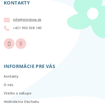
p
KONTAKTY
ä
t
info
@
minilove.sk
i
+421 903 928 140
e
INFORMÁCIE PRE VÁS
Kontakty
O nás
Všetko o nákupe
Hodnotenia Obchodu