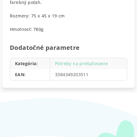
farebný poťah.
Rozmery: 75 x 45 x 19 cm
Hmotnosť: 780g
Dodatočné parametre
Kategória
:
Potreby na prebaľovanie
EAN
:
3384349203511
Z
á