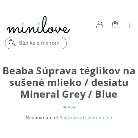
Prejsť
na
obsah
Nákupn
Prihlásenie
Bábika s menom
košík
Beaba Súprava téglikov na
sušené mlieko / desiatu
Mineral Grey / Blue
BEABA
Priemerné
Neohodnotené
Podrobnosti hodnotenia
hodnotenie
produktu
je