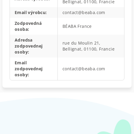
Bellignat, 01100, Francie
Email výrobcu
:
contact@beaba.com
Zodpovedná
BÉABA France
osoba
:
Adredsa
rue du Moulin 21,
zodpovednej
Bellignat, 01100, Francie
osoby
:
Email
zodpovednej
contact@beaba.com
osoby
:
Z
á