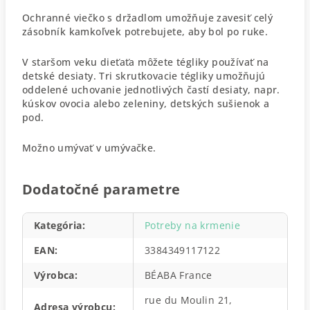
Ochranné viečko s držadlom umožňuje zavesiť celý
zásobník kamkoľvek potrebujete, aby bol po ruke.
V staršom veku dieťaťa môžete tégliky používať na
detské desiaty. Tri skrutkovacie tégliky umožňujú
oddelené uchovanie jednotlivých častí desiaty, napr.
kúskov ovocia alebo zeleniny, detských sušienok a
pod.
Možno umývať v umývačke.
Dodatočné parametre
Kategória
:
Potreby na krmenie
EAN
:
3384349117122
Výrobca
:
BÉABA France
rue du Moulin 21,
Adresa výrobcu
: