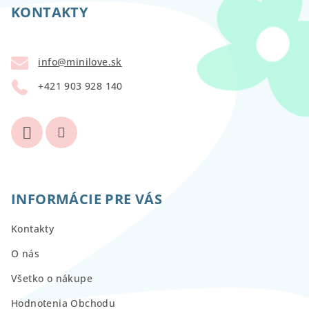
p
KONTAKTY
ä
t
info
@
minilove.sk
i
+421 903 928 140
e
INFORMÁCIE PRE VÁS
Kontakty
O nás
Všetko o nákupe
Hodnotenia Obchodu