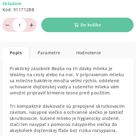
Skladom
cena:
Kód:
911712BB
−
+
Do košíka
Popis
Parametre
Hodnotenie
Praktický zásobník Beaba na tri dávky mlieka je
ideálny na cesty alebo na noc. V pripravenom mlieku
sa mliečne baktérie množia veľmi rýchlo, oddelené
uchovanie dojčenskej vody a sušeného mlieka vám
umožní pripraviť kŕmenie tesne pred použitím.
Tri kompaktné dávkovače sú prepojené skrutkovacím
závitom, násypné viečko a ochranné viečko je taktiež
skrutkovacie. Sušené mlieko je hygienicky uložené,
stačí len nasypať s pomocou násypného viečka do
akejkoľvek dojčenskej fľaše bez rizika rozsypania.