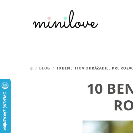
Prejsť
na
obsah
/
BLOG
/
10 BENEFITOV ODRÁŽADIEL PRE ROZV
DOMOV
10 BE
RO