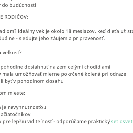
y do budúcnosti
RE RODIČOV:
adlom? Ideálny vek je okolo 18 mesiacov, keď dieťa už st
iduálne - sledujte jeho záujem a pripravenosť.
 veľkosť?
 pohodlne dosiahnuť na zem celými chodidlami
by mala umožňovať mierne pokrčené kolená pri odraze
ali byť v pohodlnom dosahu
om mieste:
ba je nevyhnutnosťou
začiatočníkov
y pre lepšiu viditeľnosť - odporúčame praktický
set osve