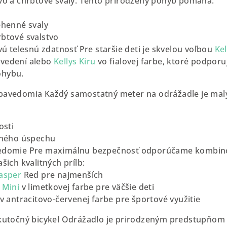
vo a chrbtové svaly. Tento prirodzený pohyb pomáha:
ehenné svaly
btové svalstvo
vú telesnú zdatnosť Pre staršie deti je skvelou voľbou
Kel
vedení alebo
Kellys Kiru
vo fialovej farbe, ktoré podpor
ohybu.
bavedomia Každý samostatný meter na odrážadle je mal
osti
tného úspechu
edomie Pre maximálnu bezpečnosť odporúčame kombino
šich kvalitných prílb:
asper
Red pre najmenších
 Mini
v limetkovej farbe pre väčšie deti
v antracitovo-červenej farbe pre športové využitie
kutočný bicykel Odrážadlo je prirodzeným predstupňom b