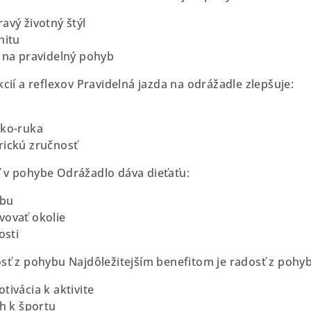
avý životný štýl
nitu
 na pravidelný pohyb
cií a reflexov Pravidelná jazda na odrážadle zlepšuje:
oko-ruka
rickú zručnosť
 v pohybe Odrážadlo dáva dieťaťu:
ybu
vovať okolie
osti
sť z pohybu Najdôležitejším benefitom je radosť z pohy
tivácia k aktivite
ah k športu