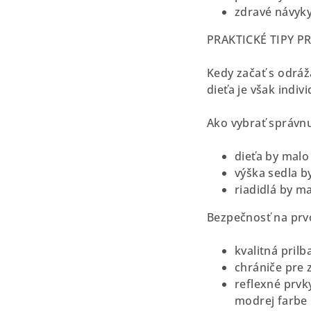
zdravé návyk
PRAKTICKÉ TIPY P
Kedy začať s odráž
dieťa je však indiv
Ako vybrať správnu
dieťa by malo
výška sedla 
riadidlá by m
Bezpečnosť na prv
kvalitná pril
chrániče pre 
reflexné prvk
modrej farbe