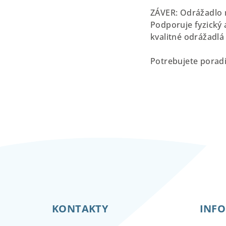
ZÁVER: Odrážadlo ni
Podporuje fyzický 
kvalitné odrážadlá
Potrebujete poradi
Z
á
KONTAKTY
INFO
p