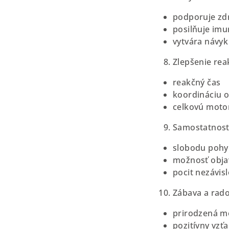
podporuje zdr
posilňuje imu
vytvára návyk
Zlepšenie reak
reakčný čas
koordináciu 
celkovú moto
Samostatnosť
slobodu poh
možnosť obja
pocit nezávisl
Zábava a rado
prirodzená mo
pozitívny vzť