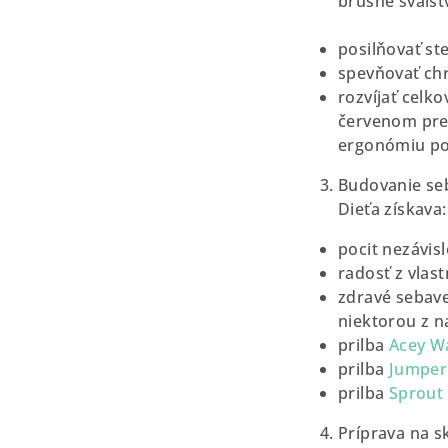
brušné svalst
posilňovať st
spevňovať chr
rozvíjať celko
červenom pre
ergonómiu p
Budovanie se
Dieťa získava:
pocit nezávisl
radosť z vlas
zdravé sebav
niektorou z na
prilba
Acey W
prilba
Jumper
prilba
Sprout
Príprava na s