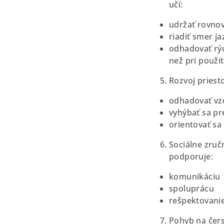
učí:
udržať rovno
riadiť smer ja
odhadovať rýc
než pri použi
Rozvoj priest
odhadovať vzd
vyhýbať sa p
orientovať sa 
Sociálne zruč
podporuje:
komunikáciu
spoluprácu
rešpektovanie
Pohyb na čer