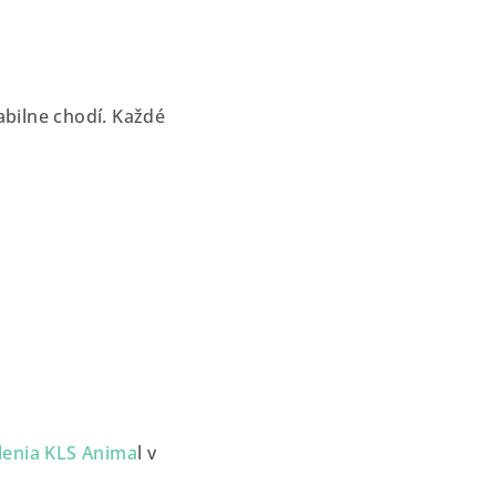
abilne chodí. Každé
tlenia KLS Anima
l v