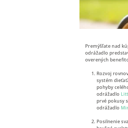
Premýšľate nad kúp
odrážadlo predstav
overených benefit
Rozvoj rovnov
systém dieťať
pohyby celého 
odrážadlo
Lit
prvé pokusy 
odrážadlo
Mi
Posilnenie sva