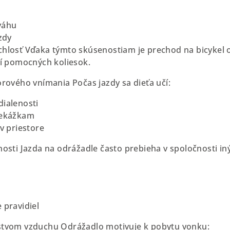
váhu
zdy
hlosť Vďaka týmto skúsenostiam je prechod na bicykel 
tí pomocných koliesok.
orového vnímania Počas jazdy sa dieťa učí:
ialenosti
rekážkam
v priestore
nosti Jazda na odrážadle často prebieha v spoločnosti iný
 pravidiel
stvom vzduchu Odrážadlo motivuje k pobytu vonku: