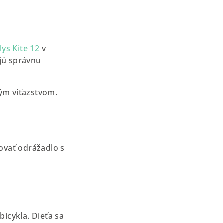
lys Kite 12
v
ujú správnu
ým víťazstvom.
vať odrážadlo s
icykla. Dieťa sa