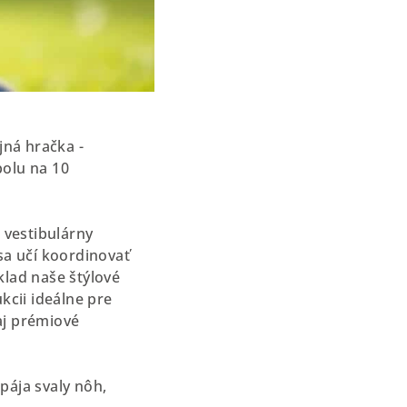
jná hračka -
polu na 10
 vestibulárny
sa učí koordinovať
klad naše štýlové
kcii ideálne pre
aj prémiové
pája svaly nôh,