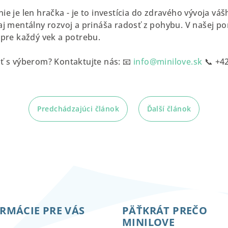
e je len hračka - je to investícia do zdravého vývoja váš
aj mentálny rozvoj a prináša radosť z pohybu. V našej p
 pre každý vek a potrebu.
ť s výberom? Kontaktujte nás: 📧
info@minilove.sk
📞 +4
Predchádzajúci článok
Ďalší článok
RMÁCIE PRE VÁS
PÄŤKRÁT PREČO
MINILOVE