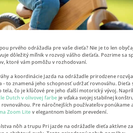
ou prvého odrážadla pre vaše dieťa? Nie je to len obyča
uje dôležitý míľnik v rozvoji vášho dieťaťa. Pozrime sa s
ov, ktoré vám pomôžu v rozhodovaní.
áhy a koordinácie Jazda na odrážadle prirodzene rozvíja
a - to znamená jeho schopnosť udržať rovnováhu. Dieťa 
tela, čo je kľúčové pre jeho ďalší motorický vývoj. Naprí
tle Dutch v olivovej farbe
je vďaka svojej stabilnej konštru
s rovnováhou. Pre náročnejších používateľov ponúkame 
ma Zoom Lite
v elegantnom bielom prevedení.
lstva nôh a trupu Pri jazde na odrážadle dieťa aktívne za