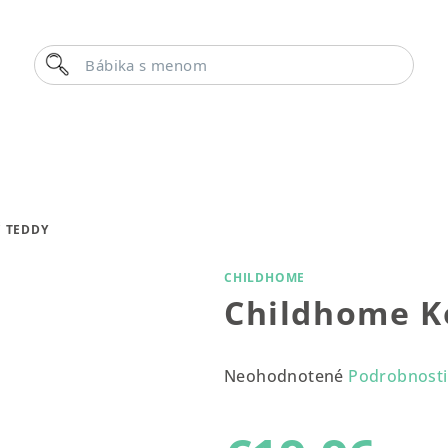
Hľadať
Bábika s menom
 TEDDY
CHILDHOME
Childhome K
Priemerné
Neohodnotené
Podrobnosti
hodnotenie
produktu
je