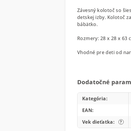
Závesný kolotoč so ši
detskej izby. Kolotoč 
bábätko.
Rozmery: 28 x 28 x 63 
Vhodné pre deti od na
Dodatočné param
Kategória
:
EAN
:
Vek dieťatka
:
?