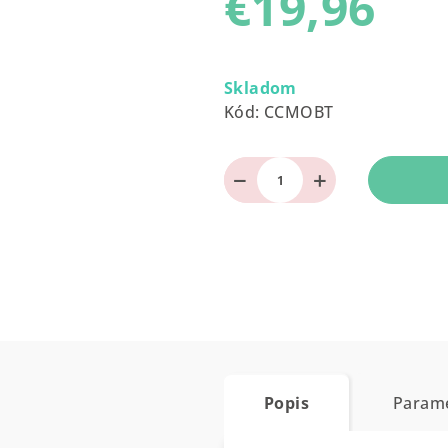
€19,96
0,0
z
Jednotková
5
cena:
Skladom
hviezdičiek.
Kód:
CCMOBT
−
+
Popis
Param