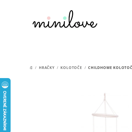
Prejsť
na
obsah
/
HRAČKY
/
KOLOTOČE
/
CHILDHOME KOLOTOČ
DOMOV