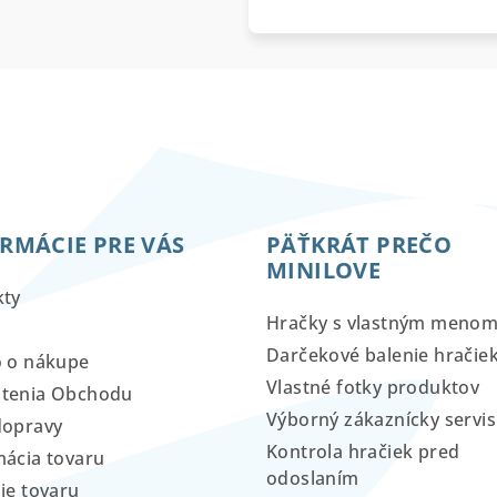
RMÁCIE PRE VÁS
PÄŤKRÁT PREČO
MINILOVE
kty
Hračky s vlastným meno
Darčekové balenie hračie
o o nákupe
Vlastné fotky produktov
tenia Obchodu
Výborný zákaznícky servis
dopravy
Kontrola hračiek pred
ácia tovaru
odoslaním
ie tovaru