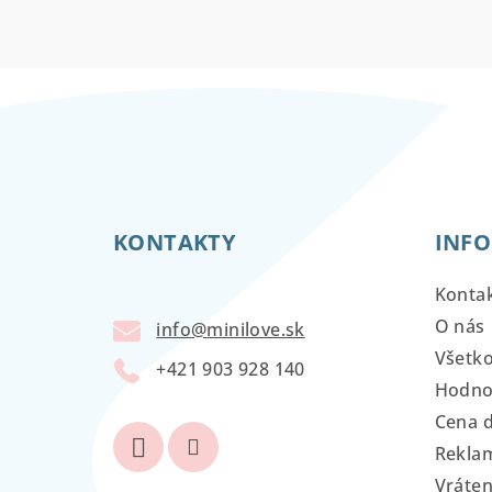
Z
á
KONTAKTY
INFO
p
ä
Konta
t
O nás
info
@
minilove.sk
Všetk
i
+421 903 928 140
Hodno
e
Cena 
Reklam
Vráten