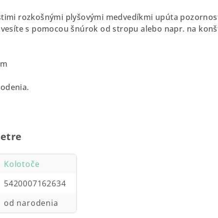
estimi rozkošnými plyšovými medvedíkmi upúta pozornosť
zavesíte s pomocou šnúrok od stropu alebo napr. na konšt
cm
rodenia.
etre
Kolotoče
5420007162634
od narodenia