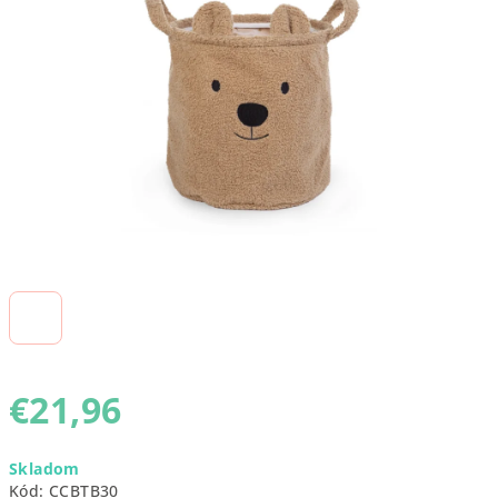
5
hviezdičiek.
€21,96
Jednotková
Skladom
cena:
Kód:
CCBTB30