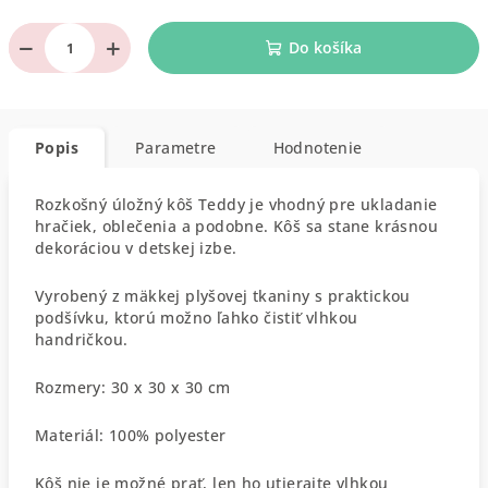
−
+
Do košíka
Popis
Parametre
Hodnotenie
Rozkošný úložný kôš Teddy je vhodný pre ukladanie
hračiek, oblečenia a podobne. Kôš sa stane krásnou
dekoráciou v detskej izbe.
Vyrobený z mäkkej plyšovej tkaniny s praktickou
podšívku, ktorú možno ľahko čistiť vlhkou
handričkou.
Rozmery: 30 x 30 x 30 cm
Materiál: 100% polyester
Kôš nie je možné prať, len ho utierajte vlhkou