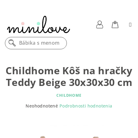
Prejsť
na
obsah
Nákupn
Prihlásenie
Bábika s menom
košík
Childhome Kôš na hračky
Teddy Beige 30x30x30 cm
CHILDHOME
Priemerné
Neohodnotené
Podrobnosti hodnotenia
hodnotenie
produktu
je
0,0
z