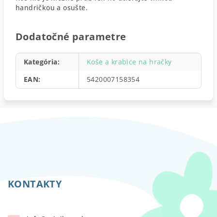
handričkou a osušte.
Dodatočné parametre
Kategória
:
Koše a krabice na hračky
EAN
:
5420007158354
Z
á
p
KONTAKTY
ä
t