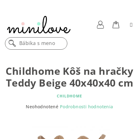
Prejsť
na
obsah
Nákupn
Prihlásenie
Bábika s menom
košík
Childhome Kôš na hračky
Teddy Beige 40x40x40 cm
CHILDHOME
Priemerné
Neohodnotené
Podrobnosti hodnotenia
hodnotenie
produktu
je
0,0
z