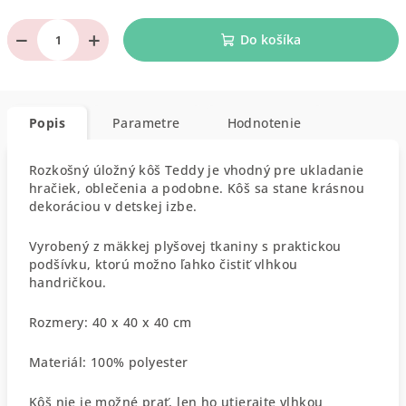
−
+
Do košíka
Popis
Parametre
Hodnotenie
Rozkošný úložný kôš Teddy je vhodný pre ukladanie
hračiek, oblečenia a podobne. Kôš sa stane krásnou
dekoráciou v detskej izbe.
Vyrobený z mäkkej plyšovej tkaniny s praktickou
podšívku, ktorú možno ľahko čistiť vlhkou
handričkou.
Rozmery: 40 x 40 x 40 cm
Materiál: 100% polyester
Kôš nie je možné prať, len ho utierajte vlhkou