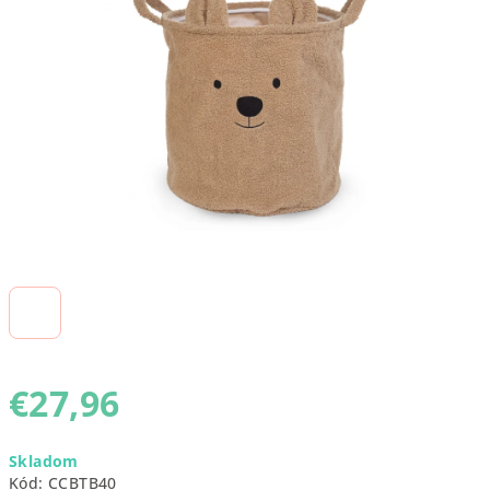
5
hviezdičiek.
€27,96
Jednotková
Skladom
cena:
Kód:
CCBTB40