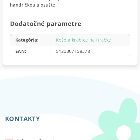
handričkou a osušte.
Dodatočné parametre
Kategória
:
Koše a krabice na hračky
EAN
:
5420007158378
Z
á
p
KONTAKTY
ä
t