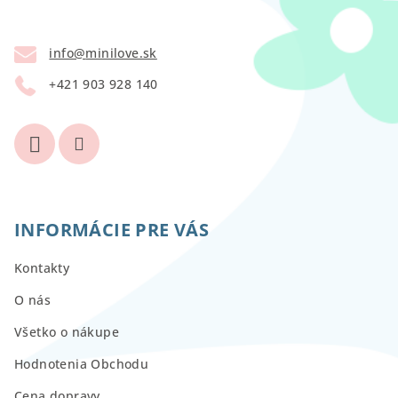
ä
t
info
@
minilove.sk
i
+421 903 928 140
e
INFORMÁCIE PRE VÁS
Kontakty
O nás
Všetko o nákupe
Hodnotenia Obchodu
Cena dopravy