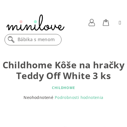
Prejsť
na
obsah
Nákupn
Prihlásenie
Bábika s menom
košík
Childhome Kôše na hračky
Teddy Off White 3 ks
CHILDHOME
Priemerné
Neohodnotené
Podrobnosti hodnotenia
hodnotenie
produktu
je
0,0
z