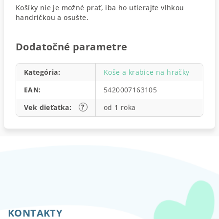
Košíky nie je možné prať, iba ho utierajte vlhkou
handričkou a osušte.
Dodatočné parametre
Kategória
:
Koše a krabice na hračky
EAN
:
5420007163105
?
Vek dieťatka
:
od 1 roka
Z
á
p
KONTAKTY