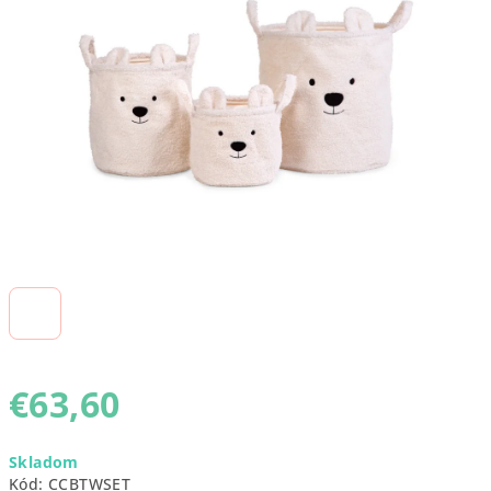
5
hviezdičiek.
€63,60
Jednotková
Skladom
cena:
Kód:
CCBTWSET