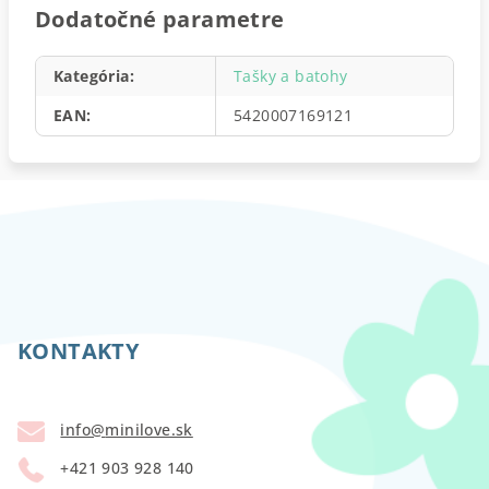
Dodatočné parametre
Kategória
:
Tašky a batohy
EAN
:
5420007169121
Z
á
p
KONTAKTY
ä
t
info
@
minilove.sk
i
+421 903 928 140
e