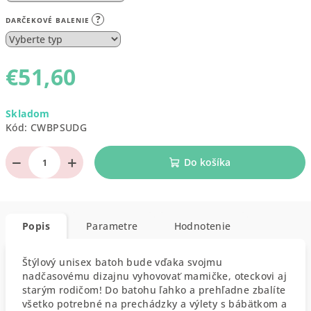
?
DARČEKOVÉ BALENIE
€51,60
Jednotková
Skladom
cena:
Kód:
CWBPSUDG
−
+
Do košíka
Popis
Parametre
Hodnotenie
Štýlový unisex batoh bude vďaka svojmu
nadčasovému dizajnu vyhovovať mamičke, oteckovi aj
starým rodičom! Do batohu ľahko a prehľadne zbalíte
všetko potrebné na prechádzky a výlety s bábätkom a