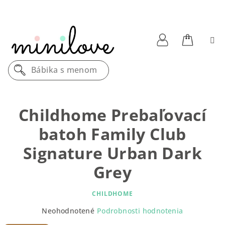
Prejsť
na
obsah
Nákupn
Prihlásenie
Bábika s menom
košík
Childhome Prebaľovací
batoh Family Club
Signature Urban Dark
Grey
CHILDHOME
Priemerné
Neohodnotené
Podrobnosti hodnotenia
hodnotenie