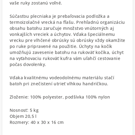
vaše ruky zostanú voľné.
Súčasťou plecniaka je prebaľovacia podložka a
termoizolačné vrecká na fľašu. Prehľadnú organizáciu
obsahu batohu zaručuje množstvo vnútorných aj
vonkajších vreciek a úchytov. Vďaka špeciálnemu
vrecku pre vlhčené obrúsky sú obrúsky vždy okamžite
po ruke pripravené na použitie. Úchyty na kočík
umožňujú zavesenie batohu na rukoväť kočíka, úchyt
na vyťahovaciu rukoväť kufra vám uľahčí cestovanie
počas dovolenky.
Vďaka kvalitnému vodeodolnému materiálu stačí
batoh pri znečistení utrieť vlhkou handričkou.
Zloženie: 100% polyester, podšívka 100% nylon
Nosnosť: 5 kg
Objem 20,5 l
Rozmery: 40 x 30 x 16 cm