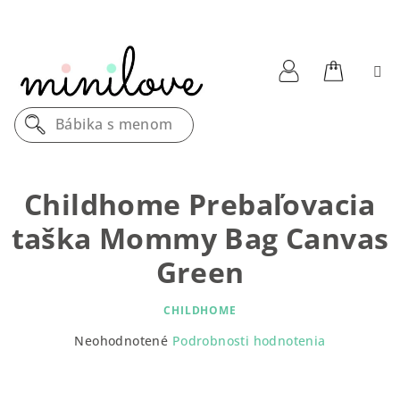
Prejsť
na
obsah
Nákupn
Prihlásenie
Bábika s menom
košík
Childhome Prebaľovacia
taška Mommy Bag Canvas
Green
CHILDHOME
Priemerné
Neohodnotené
Podrobnosti hodnotenia
hodnotenie
produktu
je