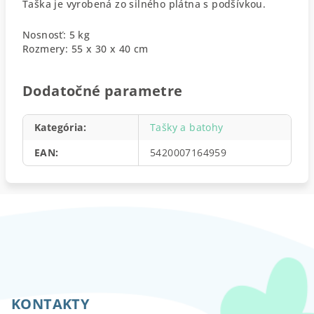
Taška je vyrobená zo silného plátna s podšívkou.
Nosnosť: 5 kg
Rozmery: 55 x 30 x 40 cm
Dodatočné parametre
Kategória
:
Tašky a batohy
EAN
:
5420007164959
Z
á
p
KONTAKTY