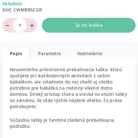
Skladom
cena:
Kód:
CWMBBSCGR
−
+
Do košíka
Popis
Parametre
Hodnotenie
Neuveriteľne priestranná prebaľovacia taška, ktorú
využijete pri každodenných aktivitách s vašim
bábätkom, ale zvládnete do nej zbaliť aj všetko
potrebné pre bábätko na rodinný víkend mimo
domova. Široký prístup zhora a vrecká vo vnútri tašky
sú zárukou, že vždy rýchlo nájdete všetko, čo práve
potrebujete.
Súčasťou tašky je farebne zladená prebaľovacia
podložka.