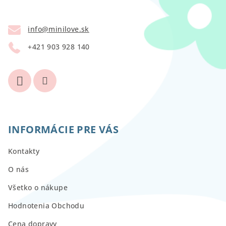
ä
t
info
@
minilove.sk
i
+421 903 928 140
e
INFORMÁCIE PRE VÁS
Kontakty
O nás
Všetko o nákupe
Hodnotenia Obchodu
Cena dopravy