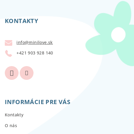
Z
á
p
KONTAKTY
ä
t
info
@
minilove.sk
i
+421 903 928 140
e
INFORMÁCIE PRE VÁS
Kontakty
O nás