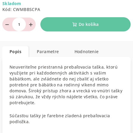
Skladom
cena:
Kód:
CWMBBSCPA
−
+
Do košíka
Popis
Parametre
Hodnotenie
Neuveriteľne priestranná prebaľovacia taška, ktorú
využijete pri každodenných aktivitách s vašim
bábätkom, ale zvládnete do nej zbaliť aj všetko
potrebné pre bábätko na rodinný víkend mimo
domova. Široký prístup zhora a vrecká vo vnútri tašky
sú zárukou, že vždy rýchlo nájdete všetko, čo práve
potrebujete.
Súčasťou tašky je farebne zladená prebaľovacia
podložka.