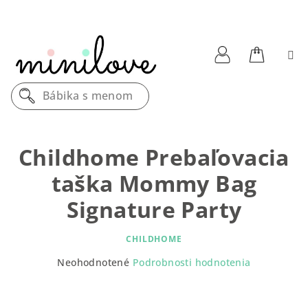
Prejsť
na
obsah
Nákupn
Prihlásenie
Bábika s menom
košík
Childhome Prebaľovacia
taška Mommy Bag
Signature Party
CHILDHOME
Priemerné
Neohodnotené
Podrobnosti hodnotenia
hodnotenie
produktu
je