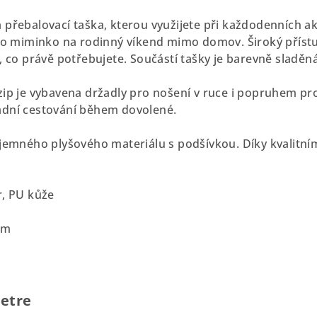
 přebalovací taška, kterou využijete při každodenních ak
pro miminko na rodinný víkend mimo domov. Široký přístu
, co právě potřebujete. Součástí tašky je barevně sladěn
zip je vybavena držadly pro nošení v ruce i popruhem pr
adní cestování během dovolené.
jemného plyšového materiálu s podšívkou. Díky kvalitnímu
r, PU kůže
cm
etre