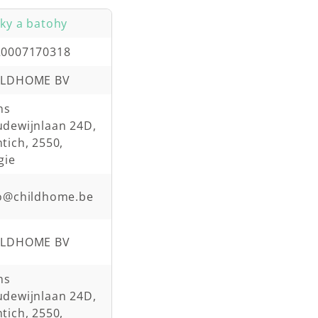
ky a batohy
20007170318
ILDHOME BV
ns
dewijnlaan 24D,
tich, 2550,
gie
fo@childhome.be
ILDHOME BV
ns
dewijnlaan 24D,
tich, 2550,