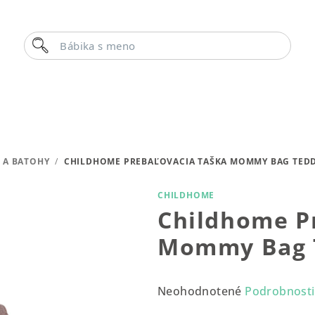
Hľadať
Bábika s menom
 A BATOHY
/
CHILDHOME PREBAĽOVACIA TAŠKA MOMMY BAG TED
CHILDHOME
Childhome P
Mommy Bag T
Priemerné
Neohodnotené
Podrobnosti
hodnotenie