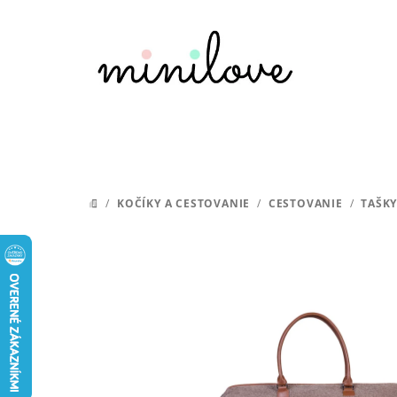
Prejsť
na
obsah
/
KOČÍKY A CESTOVANIE
/
CESTOVANIE
/
TAŠKY
DOMOV