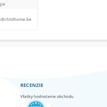
gie
fo@childhome.be
RECENZIE
Všetky hodnotenie obchodu
m