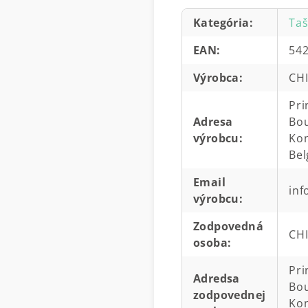
Kategória
:
Taš
EAN
:
54
Výrobca
:
CH
Pri
Adresa
Bou
výrobcu
:
Kon
Bel
Email
in
výrobcu
:
Zodpovedná
CH
osoba
:
Pri
Adredsa
Bou
zodpovednej
Kon