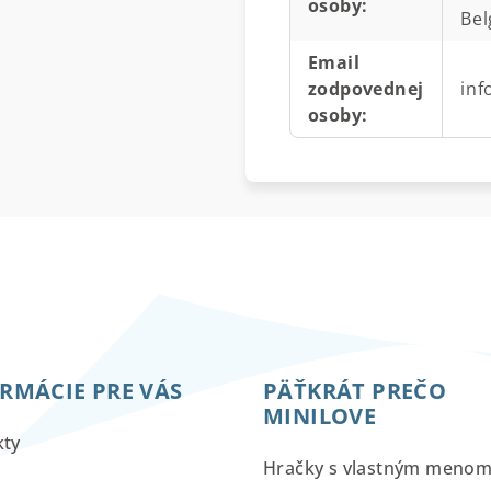
osoby
:
Bel
Email
zodpovednej
in
osoby
:
RMÁCIE PRE VÁS
PÄŤKRÁT PREČO
MINILOVE
kty
Hračky s vlastným meno