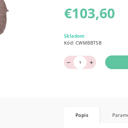
produktu
€103,60
je
0,0
z
Jednotková
5
cena:
Skladom
hviezdičiek.
Kód:
CWMBBTSB
−
+
Popis
Param