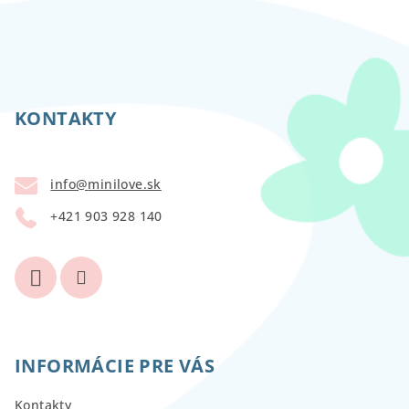
Z
á
p
KONTAKTY
ä
t
info
@
minilove.sk
i
+421 903 928 140
e
INFORMÁCIE PRE VÁS
Kontakty