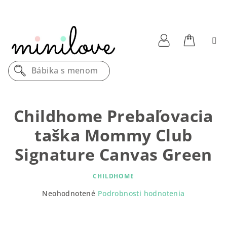
Prejsť
na
obsah
Nákupn
Prihlásenie
Bábika s menom
košík
Childhome Prebaľovacia
taška Mommy Club
Signature Canvas Green
CHILDHOME
Priemerné
Neohodnotené
Podrobnosti hodnotenia
hodnotenie
produktu
je