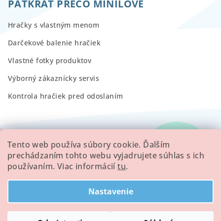
PÄŤKRÁT PREČO MINILOVE
Hračky s vlastným menom
Darčekové balenie hračiek
Vlastné fotky produktov
Výborný zákaznícky servis
Kontrola hračiek pred odoslaním
RECENZIE
Tento web používa súbory cookie. Ďalším
prechádzaním tohto webu vyjadrujete súhlas s ich
používaním. Viac informácií
tu
.
Všetky hodnotenie obchodu
Nastavenie
Copyright 2026
Minilove
. Všetky práva vyhradené.