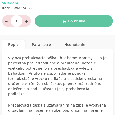
Skladom
cena:
Kód:
CWMCSCGR
−
+
Do košíka
Popis
Parametre
Hodnotenie
Štýlová prebaľovacia taška Childhome Mommy Club je
perfektná pre jednoduché a prehľadné uloženie
všetkého potrebného na prechádzky a výlety s
bábätkom. Vnútorné usporiadanie ponúka
termoizolačné vrecko na fľašu a elastické vrecká na
uloženie vlhčených obrúskov, plienok, náhradného
oblečenia a pod. Súčasťou je aj prebaľovacia
podložka.
Prebaľovacia taška s uzatváraním na zips je vybavená
držadlami na nosenie v ruke, popruhom na nosenie