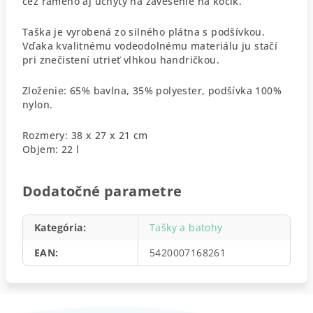
cez rameno aj úchyty na zavesenie na kočík.
Taška je vyrobená zo silného plátna s podšívkou.
Vďaka kvalitnému vodeodolnému materiálu ju stačí
pri znečistení utrieť vlhkou handričkou.
Zloženie: 65% bavlna, 35% polyester, podšívka 100%
nylon.
Rozmery: 38 x 27 x 21 cm
Objem: 22 l
Dodatočné parametre
Kategória
:
Tašky a batohy
EAN
:
5420007168261