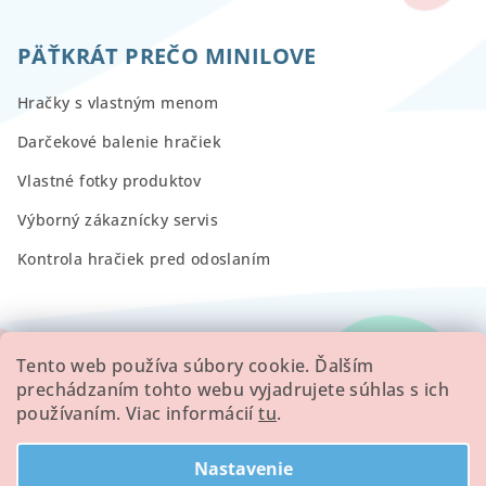
PÄŤKRÁT PREČO MINILOVE
Hračky s vlastným menom
Darčekové balenie hračiek
Vlastné fotky produktov
Výborný zákaznícky servis
Kontrola hračiek pred odoslaním
RECENZIE
Tento web používa súbory cookie. Ďalším
prechádzaním tohto webu vyjadrujete súhlas s ich
používaním. Viac informácií
tu
.
Všetky hodnotenie obchodu
Nastavenie