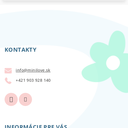
Z
á
p
KONTAKTY
ä
t
info
@
minilove.sk
i
+421 903 928 140
e
INFORMÁCIE PRE VÁS