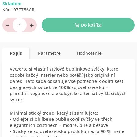
Skladom
cena:
Kód:
977756CR
−
+
Do košíka
Popis
Parametre
Hodnotenie
Vytvořte si vlastní stylové bublinkové svíčky, které
ozdobí každý interiér nebo potěší jako originální
dárek. Tato sada obsahuje vše potřebné k odlití šesti
designových svíček ze 100% sójového vosku –
přírodní, veganské a ekologické alternativy klasických
svíček.
Minimalistický trend, který si zamilujete:
• Odlejte si oblíbené bublinkové svíčky ve třech
elegantních odstínech – modré, bílé a béžové
• Svíčky ze sójového vosku produkují až o 90 % méně