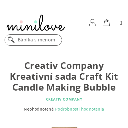
Prejsť
na
obsah
Nákupn
Prihlásenie
Bábika s menom
košík
Creativ Company
Kreativní sada Craft Kit
Candle Making Bubble
CREATIV COMPANY
Priemerné
Neohodnotené
Podrobnosti hodnotenia
hodnotenie
produktu
je