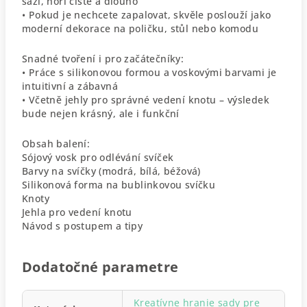
sazí, hoří čistě a dlouho
• Pokud je nechcete zapalovat, skvěle poslouží jako
moderní dekorace na poličku, stůl nebo komodu
Snadné tvoření i pro začátečníky:
• Práce s silikonovou formou a voskovými barvami je
intuitivní a zábavná
• Včetně jehly pro správné vedení knotu – výsledek
bude nejen krásný, ale i funkční
Obsah balení:
Sójový vosk pro odlévání svíček
Barvy na svíčky (modrá, bílá, béžová)
Silikonová forma na bublinkovou svíčku
Knoty
Jehla pro vedení knotu
Návod s postupem a tipy
Dodatočné parametre
Kreatívne hranie sady pre