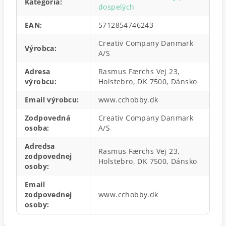
Kategória
:
dospelých
EAN
:
5712854746243
Creativ Company Danmark
Výrobca
:
A/S
Adresa
Rasmus Færchs Vej 23,
výrobcu
:
Holstebro, DK 7500, Dánsko
Email výrobcu
:
www.cchobby.dk
Zodpovedná
Creativ Company Danmark
osoba
:
A/S
Adredsa
Rasmus Færchs Vej 23,
zodpovednej
Holstebro, DK 7500, Dánsko
osoby
:
Email
zodpovednej
www.cchobby.dk
osoby
: