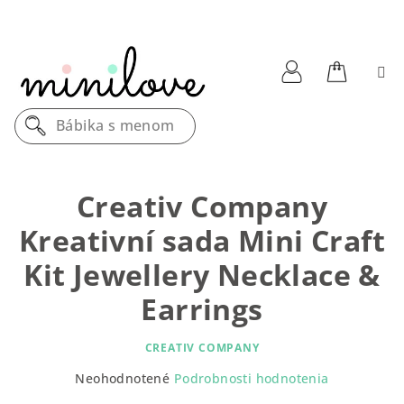
Prejsť
na
obsah
Nákupn
Prihlásenie
Bábika s menom
košík
Creativ Company
Kreativní sada Mini Craft
Kit Jewellery Necklace &
Earrings
CREATIV COMPANY
Priemerné
Neohodnotené
Podrobnosti hodnotenia
hodnotenie