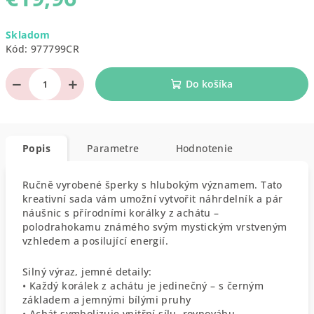
Jednotková
Skladom
cena:
Kód:
977799CR
−
+
Do košíka
Popis
Parametre
Hodnotenie
Ručně vyrobené šperky s hlubokým významem. Tato
kreativní sada vám umožní vytvořit náhrdelník a pár
náušnic s přírodními korálky z achátu –
polodrahokamu známého svým mystickým vrstveným
vzhledem a posilující energií.
Silný výraz, jemné detaily:
• Každý korálek z achátu je jedinečný – s černým
základem a jemnými bílými pruhy
• Achát symbolizuje vnitřní sílu, rovnováhu,