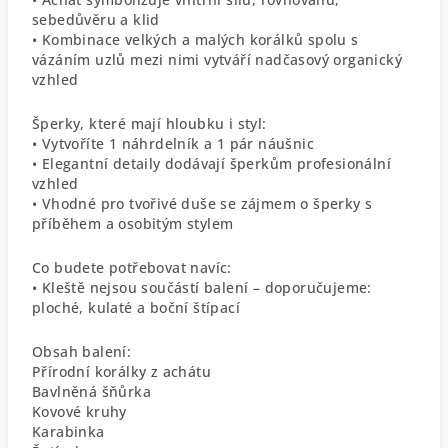
sebedůvěru a klid
• Kombinace velkých a malých korálků spolu s
vázáním uzlů mezi nimi vytváří nadčasový organický
vzhled
Šperky, které mají hloubku i styl:
• Vytvoříte 1 náhrdelník a 1 pár náušnic
• Elegantní detaily dodávají šperkům profesionální
vzhled
• Vhodné pro tvořivé duše se zájmem o šperky s
příběhem a osobitým stylem
Co budete potřebovat navíc:
• Kleště nejsou součástí balení – doporučujeme:
ploché, kulaté a boční štípací
Obsah balení:
Přírodní korálky z achátu
Bavlněná šňůrka
Kovové kruhy
Karabinka