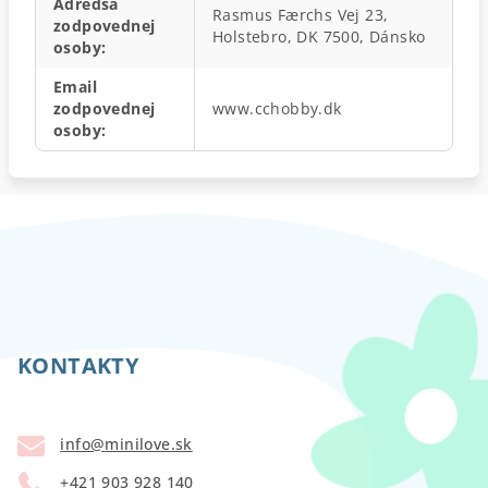
Adredsa
Rasmus Færchs Vej 23,
zodpovednej
Holstebro, DK 7500, Dánsko
osoby
:
Email
zodpovednej
www.cchobby.dk
osoby
:
Z
á
p
KONTAKTY
ä
t
info
@
minilove.sk
i
+421 903 928 140