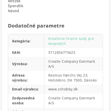
Řetízek
Špendlík
Návod
Dodatočné parametre
Kreatívne hranie sady pre
Kategória
:
dospelých
EAN
:
5712854775625
Creativ Company Danmark
Výrobca
:
A/S
Adresa
Rasmus Færchs Vej 23,
výrobcu
:
Holstebro, DK 7500, Dánsko
Email výrobcu
:
www.cchobby.dk
Zodpovedná
Creativ Company Danmark
osoba
:
A/S