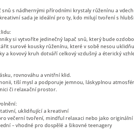
pač snů s nádhernými přírodními krystaly růženínu a vdec
kreativní sada je ideální pro ty, kdo milují tvoření s hlu
lidu:
iky si vytvoříte jedinečný lapač snů, který bude ozdob
ářit surové kousky růženínu, které v sobě nesou uklidňuj
ky a kovový kruh dotváří celkový vzdušný a éterický vzhl
ásku, rovnováhu a vnitřní klid.
onii, tiší mysl a podporuje jemnou, láskyplnou atmosfé
ici či relaxační prostor.
olnění:
ativní, uklidňující a kreativní
ro večerní tvoření, mindful relaxaci nebo jako originální
třední – vhodné pro dospělé a šikovné teenagery