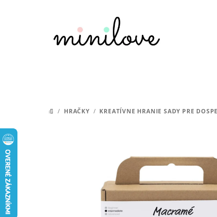
Prejsť
na
obsah
/
HRAČKY
/
KREATÍVNE HRANIE SADY PRE DOSP
DOMOV