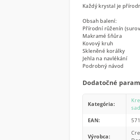
Každý krystal je přírodn
Obsah balení:
Přírodní růženín (surov
Makramé šňůra
Kovový kruh
Skleněné korálky
Jehla na navlékání
Podrobný návod
Dodatočné param
Kre
Kategória
:
sad
EAN
:
57
Cr
Výrobca
: