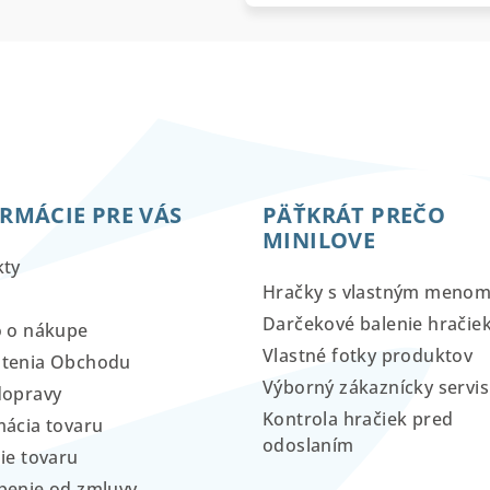
RMÁCIE PRE VÁS
PÄŤKRÁT PREČO
MINILOVE
kty
Hračky s vlastným meno
Darčekové balenie hračie
o o nákupe
Vlastné fotky produktov
tenia Obchodu
Výborný zákaznícky servis
dopravy
Kontrola hračiek pred
ácia tovaru
odoslaním
ie tovaru
penie od zmluvy