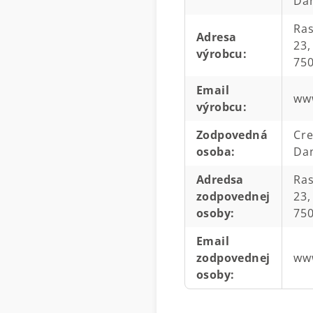
Da
Ra
Adresa
23,
výrobcu
:
750
Email
ww
výrobcu
:
Zodpovedná
Cr
osoba
:
Da
Adredsa
Ra
zodpovednej
23,
osoby
:
750
Email
zodpovednej
ww
osoby
: