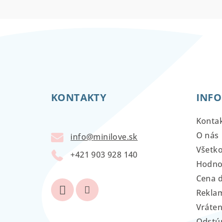
Z
á
KONTAKTY
INFO
p
ä
Konta
t
O nás
info
@
minilove.sk
Všetk
i
+421 903 928 140
Hodno
e
Cena 
Reklam
Vráten
Odstú