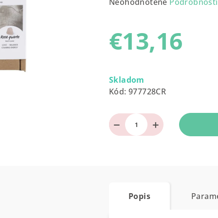
Priemerné
Neohodnotené
Podrobnosti
hodnotenie
produktu
€13,16
je
0,0
z
Jednotková
5
cena:
Skladom
hviezdičiek.
Kód:
977728CR
−
+
Popis
Param