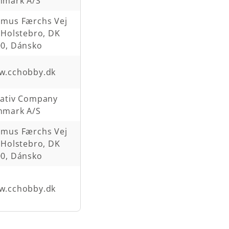
nmark A/S
smus Færchs Vej
 Holstebro, DK
0, Dánsko
w.cchobby.dk
eativ Company
nmark A/S
smus Færchs Vej
 Holstebro, DK
0, Dánsko
w.cchobby.dk