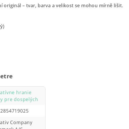
í originál – tvar, barva a velikost se mohou mírně lišit.
ý)
etre
atívne hranie
y pre dospelých
12854719025
eativ Company