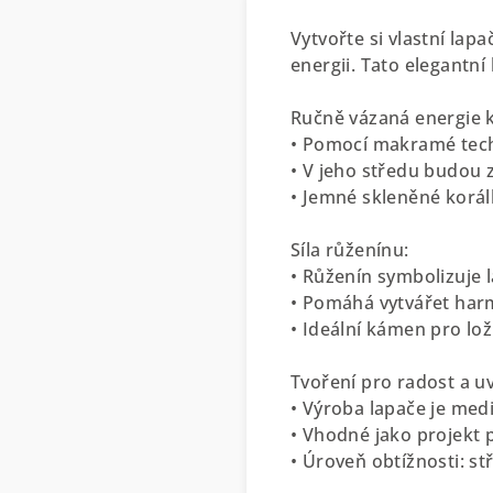
Vytvořte si vlastní la
energii. Tato elegantní 
Ručně vázaná energie k
• Pomocí makramé techn
• V jeho středu budou z
• Jemné skleněné korál
Síla růženínu:
• Růženín symbolizuje l
• Pomáhá vytvářet harm
• Ideální kámen pro ložn
Tvoření pro radost a uv
• Výroba lapače je medit
• Vhodné jako projekt p
• Úroveň obtížnosti: s