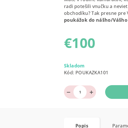
je
radi potešili vnučku a nevie
0,0
obchodíku? Tak presne pre 
z
poukážok do nášho/Vášho
5
hviezdičiek.
€100
Jednotková
cena:
Skladom
Kód:
POUKAZKA101
−
+
Popis
Param