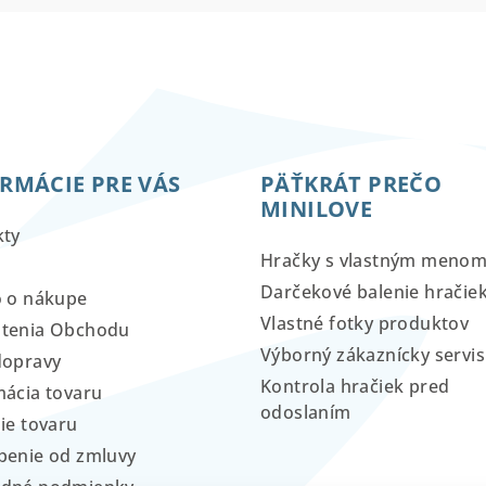
RMÁCIE PRE VÁS
PÄŤKRÁT PREČO
MINILOVE
kty
Hračky s vlastným meno
Darčekové balenie hračie
o o nákupe
Vlastné fotky produktov
tenia Obchodu
Výborný zákaznícky servis
dopravy
Kontrola hračiek pred
ácia tovaru
odoslaním
ie tovaru
penie od zmluvy