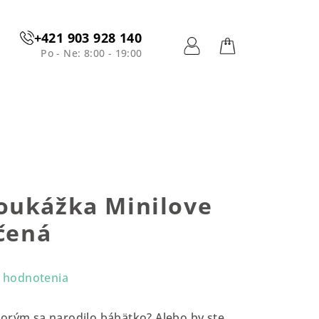
+421 903 928 140
Po - Ne: 8:00 - 19:00
Prihlásenie
Nákupný
košík
oukážka Minilove
ačená
 hodnotenia
orým sa narodilo bábätko? Alebo by ste