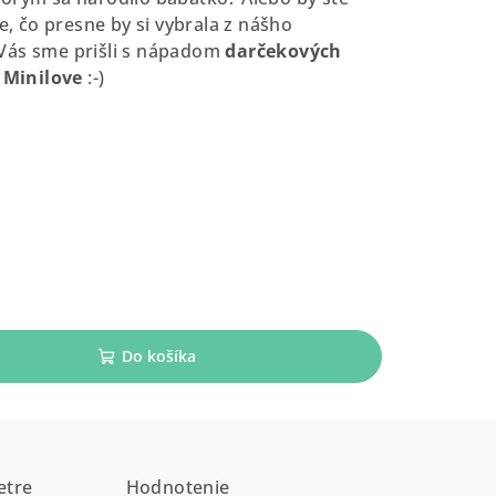
te, čo presne by si vybrala z nášho
Vás sme prišli s nápadom
darčekových
 Minilove
:-)
Do košíka
etre
Hodnotenie