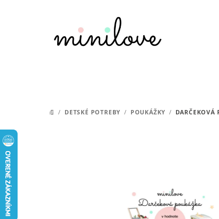
Prejsť
na
obsah
/
DETSKÉ POTREBY
/
POUKÁŽKY
/
DARČEKOVÁ P
DOMOV