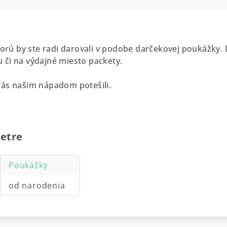
ktorú by ste radi darovali v podobe darčekovej poukáž
 či na výdajné miesto packety
.
Vás našim nápadom potešili.
etre
Poukážky
od narodenia