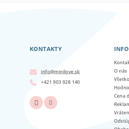
Z
á
KONTAKTY
INFO
p
ä
Konta
t
O nás
info
@
minilove.sk
Všetk
i
+421 903 928 140
Hodno
e
Cena 
Reklam
Vráten
Odstú