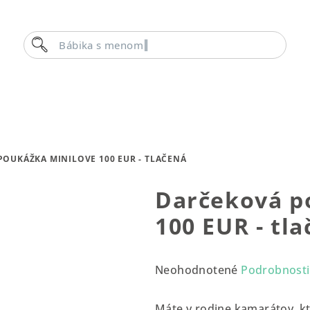
Hľadať
Bábika s menom
OUKÁŽKA MINILOVE 100 EUR - TLAČENÁ
Darčeková p
100 EUR - tl
Priemerné
Neohodnotené
Podrobnosti
hodnotenie
produktu
Máte v rodine kamarátov, kt