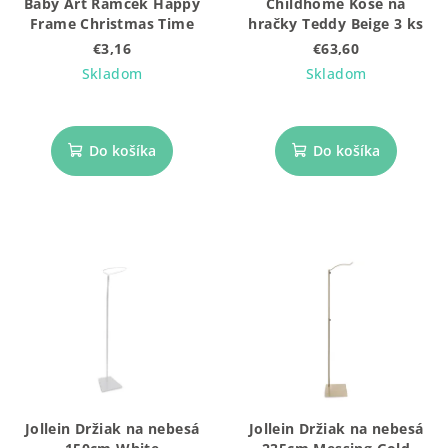
Baby Art Rámček Happy
Childhome Kôše na
d
Frame Christmas Time
hračky Teddy Beige 3 ks
u
€3,16
€63,60
k
Skladom
Skladom
t
o
Do košíka
Do košíka
v
Jollein Držiak na nebesá
Jollein Držiak na nebesá