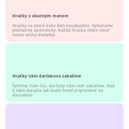
c
i
Hračky s vlastným menom
e
p
Hračky na ktoré Vaše deti nezabudnú. Vytvárame
r
jedinečné spomienky. Každá hračka môže niesť
meno vášho dieťatka
v
k
y
v
ý
p
Hračky Vám darčekovo zabalíme
i
s
Šetríme Vám čas, darčeky Vám radi zabalíme. Keď
u
k Vám dorazia tak budú hneď pripravené na
darovanie