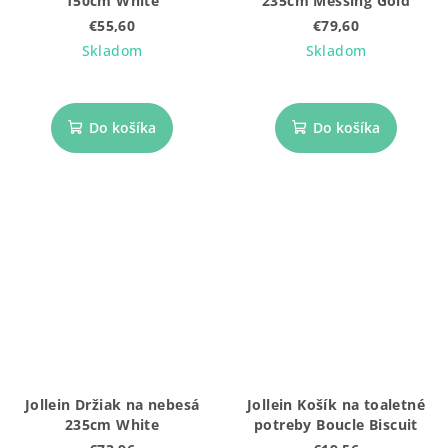
150cm White
235cm Messing Gold
€55,60
€79,60
Skladom
Skladom
Do košíka
Do košíka
Jollein Držiak na nebesá
Jollein Košík na toaletné
235cm White
potreby Boucle Biscuit