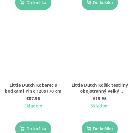
Do košíka
Do košíka
Little Dutch Koberec s
Little Dutch Košík textilný
bodkami Pink 120x170 cm
obojstranný veľký
Blueberry Leaves
€87,96
€19,96
Skladom
Skladom
Do košíka
Do košíka