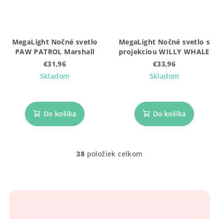
MegaLight Nočné svetlo
MegaLight Nočné svetlo s
PAW PATROL Marshall
projekciou WILLY WHALE
€31,96
€33,96
Skladom
Skladom
Do košíka
Do košíka
38
položiek celkom
O
v
l
á
d
a