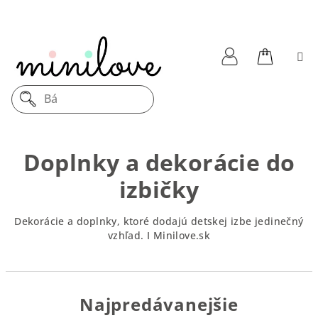
Prejsť
na
obsah
Nákupn
Prihlásenie
Drevený
košík
Doplnky a dekorácie do
izbičky
Dekorácie a doplnky, ktoré dodajú detskej izbe jedinečný
vzhľad. I Minilove.sk
Najpredávanejšie