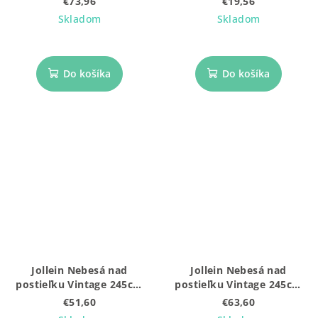
€73,96
€19,56
Skladom
Skladom
Do košíka
Do košíka
Jollein Nebesá nad
Jollein Nebesá nad
postieľku Vintage 245cm
postieľku Vintage 245cm
Ivory
Ruffle Ivory
€51,60
€63,60