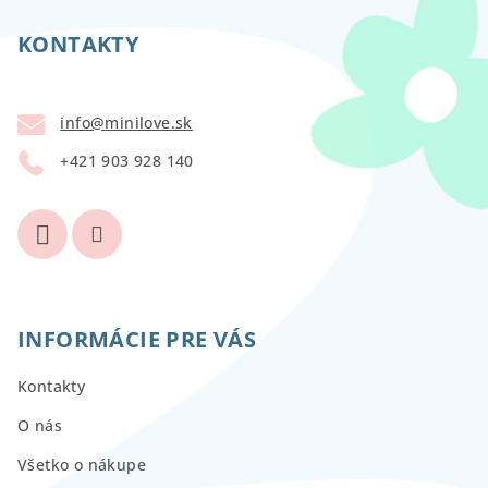
á
p
KONTAKTY
ä
t
info
@
minilove.sk
i
+421 903 928 140
e
INFORMÁCIE PRE VÁS
Kontakty
O nás
Všetko o nákupe