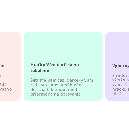
Hračky Vám darčekovo
om
Výborný
zabalíme
i
S rados
všetky 
Šetríme Vám čas, darčeky Vám
aždá
vybrať a
radi zabalíme. Keď k Vám
 vášho
hračku 
dorazia tak budú hneď
dieťa.
pripravené na darovanie