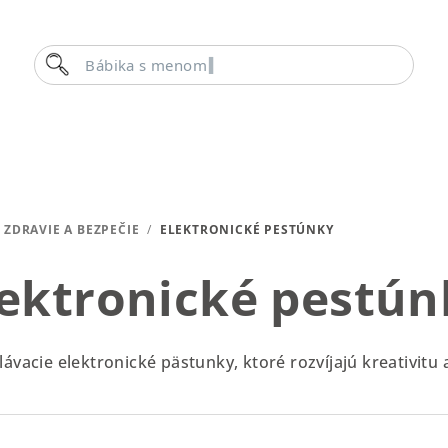
Hľadať
Bábika s menom
ZDRAVIE A BEZPEČIE
/
ELEKTRONICKÉ PESTÚNKY
lektronické pestún
ávacie elektronické pästunky, ktoré rozvíjajú kreativitu 