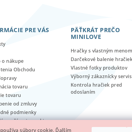
ý
p
i
s
RMÁCIE PRE VÁS
PÄŤKRÁT PREČO
u
MINILOVE
kty
Hračky s vlastným meno
Darčekové balenie hračie
o o nákupe
Vlastné fotky produktov
tenia Obchodu
Výborný zákaznícky servis
dopravy
Kontrola hračiek pred
ácia tovaru
odoslaním
ie tovaru
penie od zmluvy
dné podmienky
lá používania cookies
používa súbory cookie. Ďalším