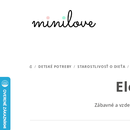
Prejsť
na
obsah
/
DETSKÉ POTREBY
/
STAROSTLIVOSŤ O DIEŤA
/
DOMOV
E
Zábavné a vzdel