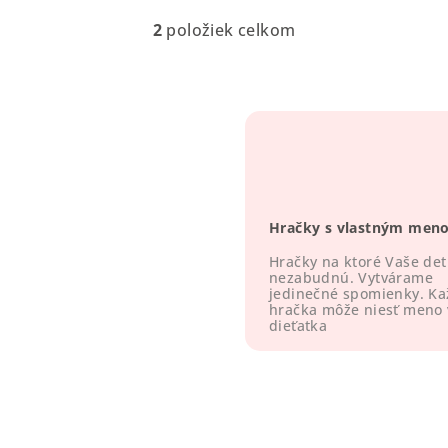
2
položiek celkom
O
v
l
á
d
a
c
Hračky s vlastným men
i
e
Hračky na ktoré Vaše det
nezabudnú. Vytvárame
p
jedinečné spomienky. K
hračka môže niesť meno
r
dieťatka
v
k
y
v