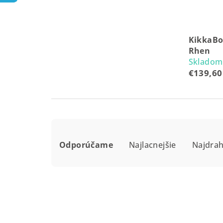
KikkaBo
Rhen
Skladom
€139,60
R
Odporúčame
Najlacnejšie
Najdrah
a
d
e
n