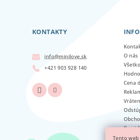
Z
á
KONTAKTY
INFO
p
ä
Konta
t
O nás
info
@
minilove.sk
Všetk
i
+421 903 928 140
Hodno
e
Cena 
Reklam
Vráten
Odstú
Obcho
Pravid
GDPR
Tento web 