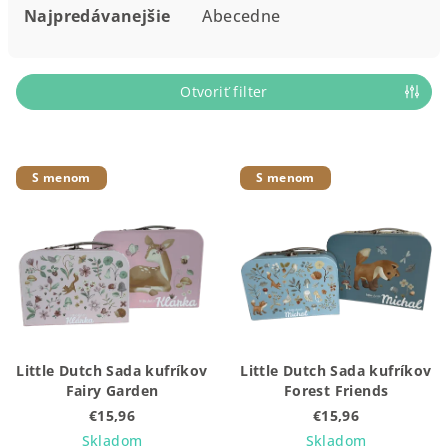
e
Najpredávanejšie
Abecedne
n
i
e
Otvoriť filter
p
r
V
o
S menom
S menom
ý
d
p
u
i
k
s
t
p
o
r
v
o
Little Dutch Sada kufríkov
Little Dutch Sada kufríkov
d
Fairy Garden
Forest Friends
u
€15,96
€15,96
k
Skladom
Skladom