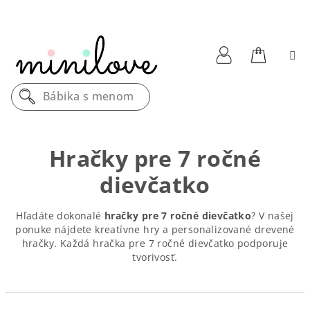
Prejsť
na
obsah
Nákupn
Prihlásenie
Bábika s
košík
Hračky pre 7 ročné
dievčatko
Hľadáte dokonalé
hračky pre 7 ročné dievčatko
? V našej
ponuke nájdete kreatívne hry a personalizované drevené
hračky. Každá hračka pre 7 ročné dievčatko podporuje
tvorivosť.