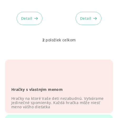
t
Priemerné
o
hodnotenie
produktu
Detail
Detail
v
je
5,0
z
5
2
položiek celkom
O
hviezdičiek.
v
l
á
d
a
c
i
Hračky s vlastným menom
e
p
Hračky na ktoré Vaše deti nezabudnú. Vytvárame
r
jedinečné spomienky. Každá hračka môže niesť
meno vášho dieťatka
v
k