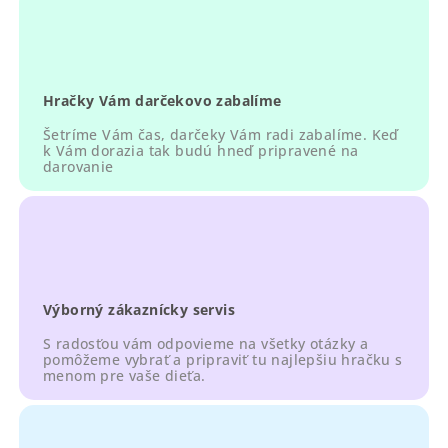
y
v
ý
p
Hračky Vám darčekovo zabalíme
i
s
Šetríme Vám čas, darčeky Vám radi zabalíme. Keď
u
k Vám dorazia tak budú hneď pripravené na
darovanie
Výborný zákaznícky servis
S radosťou vám odpovieme na všetky otázky a
pomôžeme vybrať a pripraviť tu najlepšiu hračku s
menom pre vaše dieťa.