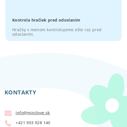
Kontrola hračiek pred odoslaním
Hračky s menom kontrolujeme ešte raz pred
odoslaním.
Z
á
p
KONTAKTY
ä
t
info
@
minilove.sk
i
+421 903 928 140
e