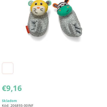
5
hviezdičiek.
€9,16
Jednotková
Skladom
cena:
Kód:
206893-00INF