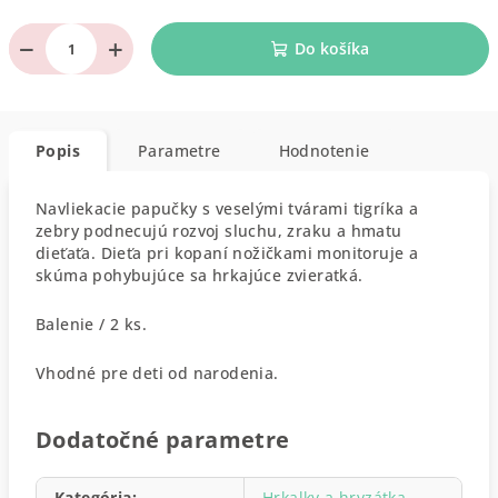
−
+
Do košíka
Popis
Parametre
Hodnotenie
Navliekacie papučky s veselými tvárami tigríka a
zebry podnecujú rozvoj sluchu, zraku a hmatu
dieťaťa. Dieťa pri kopaní nožičkami monitoruje a
skúma pohybujúce sa hrkajúce zvieratká.
Balenie / 2 ks.
Vhodné pre deti od narodenia.
Dodatočné parametre
Kategória
:
Hrkalky a hryzátka