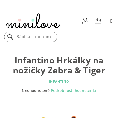
Prejsť
na
obsah
Nákupn
Prihlásenie
Bábika s menom
košík
Infantino Hrkálky na
nožičky Zebra & Tiger
INFANTINO
Priemerné
Neohodnotené
Podrobnosti hodnotenia
hodnotenie
produktu
je
0,0
z