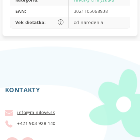
EAN
:
3021105068938
?
Vek dieťatka
:
od narodenia
Z
á
p
KONTAKTY
ä
t
info
@
minilove.sk
i
+421 903 928 140
e