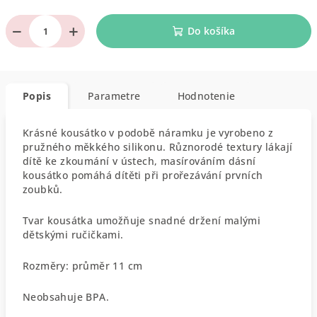
−
+
Do košíka
Popis
Parametre
Hodnotenie
Krásné kousátko v podobě náramku je vyrobeno z
pružného měkkého silikonu. Různorodé textury lákají
dítě ke zkoumání v ústech, masírováním dásní
kousátko pomáhá dítěti při prořezávání prvních
zoubků.
Tvar kousátka umožňuje snadné držení malými
dětskými ručičkami.
Rozměry: průměr 11 cm
Neobsahuje BPA.