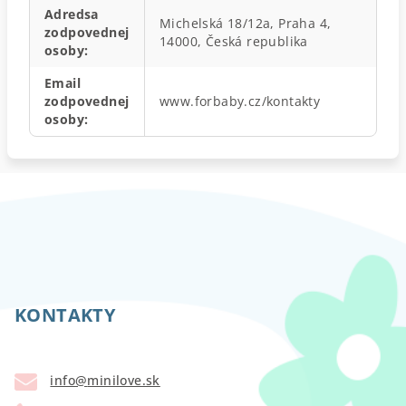
Adredsa
Michelská 18/12a, Praha 4,
zodpovednej
14000, Česká republika
osoby
:
Email
zodpovednej
www.forbaby.cz/kontakty
osoby
:
Z
á
p
KONTAKTY
ä
t
info
@
minilove.sk
i