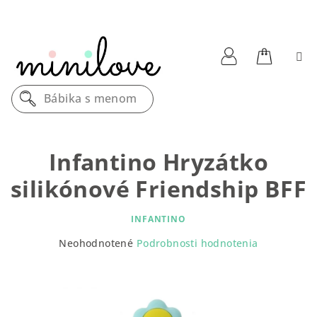
Prejsť
na
obsah
Nákupn
Prihlásenie
Bábika s menom
košík
Infantino Hryzátko
silikónové Friendship BFF
INFANTINO
Priemerné
Neohodnotené
Podrobnosti hodnotenia
hodnotenie
produktu
je
0,0
z