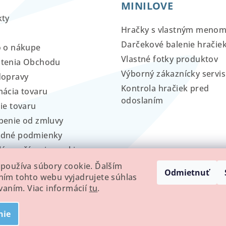
MINILOVE
kty
Hračky s vlastným meno
Darčekové balenie hračie
o o nákupe
Vlastné fotky produktov
tenia Obchodu
Výborný zákaznícky servis
dopravy
Kontrola hračiek pred
ácia tovaru
odoslaním
ie tovaru
penie od zmluvy
dné podmienky
lá používania cookies
používa súbory cookie. Ďalším
Odmietnuť
ím tohto webu vyjadrujete súhlas
ívaním. Viac informácií
tu
.
nie
Copyright 2026