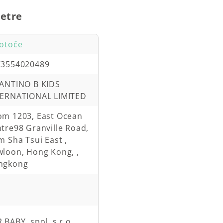
etre
otoče
73554020489
ANTINO B KIDS
TERNATIONAL LIMITED
m 1203, East Ocean
tre98 Granville Road,
m Sha Tsui East ,
loon, Hong Kong, ,
ngkong
 BABY, spol. s r.o.