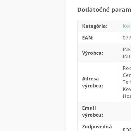
Dodatočné param
Kategória
:
Kol
EAN
:
07
INF
Výrobca
:
IN
Roo
Cen
Adresa
Tsi
výrobcu
:
Kow
Ho
Email
výrobcu
:
Zodpovedná
FOR