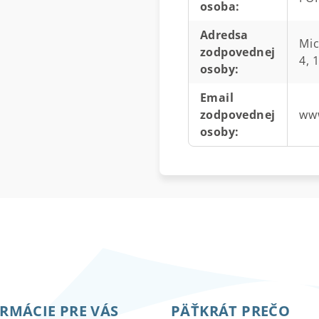
osoba
:
Adredsa
Mic
zodpovednej
4, 
osoby
:
Email
zodpovednej
www
osoby
:
RMÁCIE PRE VÁS
PÄŤKRÁT PREČO