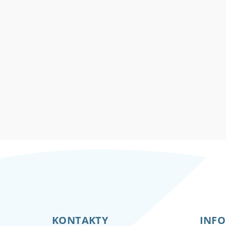
Z
á
KONTAKTY
INFO
p