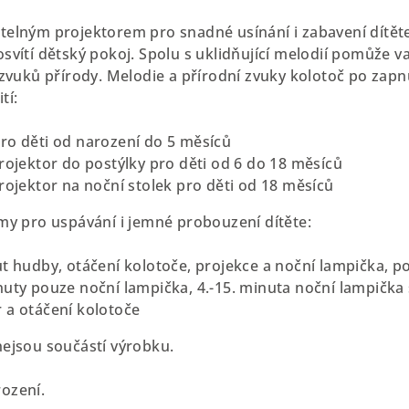
telným projektorem pro snadné usínání i zabavení dítěte
svítí dětský pokoj. Spolu s uklidňující melodií pomůže va
a zvuků přírody. Melodie a přírodní zvuky kolotoč po zap
tí:
ro děti od narození do 5 měsíců
rojektor do postýlky pro děti od 6 do 18 měsíců
rojektor na noční stolek pro děti od 18 měsíců
imy pro uspávání i jemné probouzení dítěte:
ut hudby, otáčení kolotoče, projekce a noční lampička, 
nuty pouze noční lampička, 4.-15. minuta noční lampička
 a otáčení kolotoče
nejsou součástí výrobku.
ození.