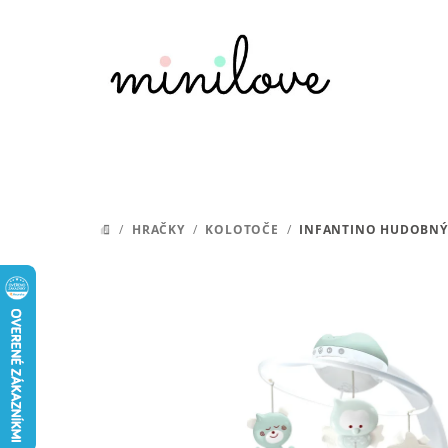
Prejsť
na
obsah
/
HRAČKY
/
KOLOTOČE
/
INFANTINO HUDOBNÝ 
DOMOV