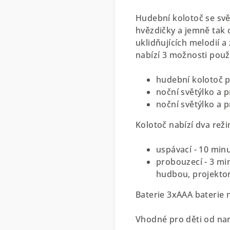
Hudební kolotoč se svě
hvězdičky a jemně tak o
uklidňujících melodií 
nabízí 3 možnosti použi
hudební kolotoč p
noční světýlko a p
noční světýlko a p
Kolotoč nabízí dva rež
uspávací - 10 min
probouzecí - 3 mi
hudbou, projektor
Baterie 3xAAA baterie 
Vhodné pro děti od nar