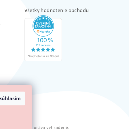
Všetky hodnotenie obchodu
m
k
Súhlasím
Minilove
. Všetky práva vyhradené.