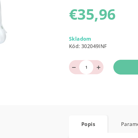
produktu
€35,96
je
0,0
z
Jednotková
5
cena:
Skladom
hviezdičiek.
Kód:
302049INF
−
+
Popis
Param