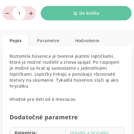
−
+
Do košíka
Popis
Parametre
Hodnotenie
Roztomilá húsenica je tvorená piatimi loptičkami,
ktoré je možné rozdeliť a znova spájať. Po rozpojení
je možné sa hrať aj samostatne s jednotlivými
loptičkami. Loptičky hrkajú a ponúkajú rôznorodé
textúry na skúmanie. Tykadlá húsenice slúži aj ako
hryzátko.
Vhodné pre deti od 6 mesiacov.
Dodatočné parametre
Kategória
:
Hrkalky a hryzátka