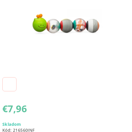
5
hviezdičiek.
€7,96
Jednotková
Skladom
cena:
Kód:
216560INF