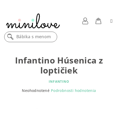
Prejsť
na
obsah
Nákupn
Prihlásenie
Bábika s menom
košík
Infantino Húsenica z
loptičiek
INFANTINO
Priemerné
Neohodnotené
Podrobnosti hodnotenia
hodnotenie
produktu
je
0,0
z