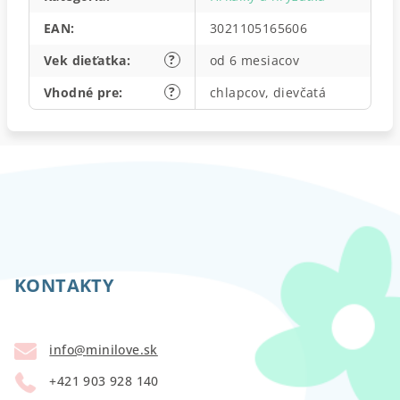
EAN
:
3021105165606
?
Vek dieťatka
:
od 6 mesiacov
?
Vhodné pre
:
chlapcov, dievčatá
Z
á
p
KONTAKTY
ä
t
info
@
minilove.sk
i
+421 903 928 140
e