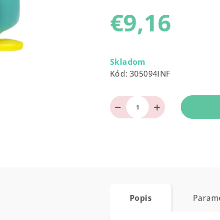
produktu
€9,16
je
0,0
z
Jednotková
5
cena:
Skladom
hviezdičiek.
Kód:
305094INF
−
+
Popis
Param