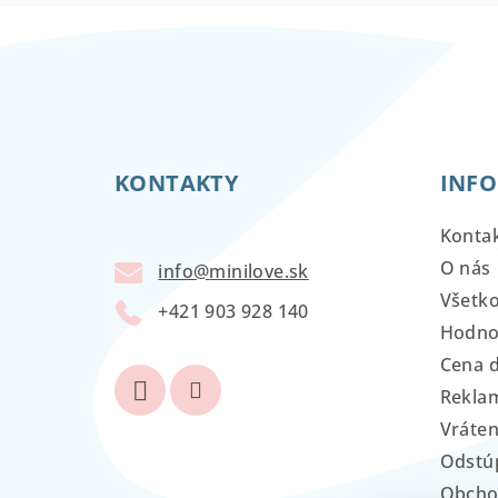
Z
á
KONTAKTY
INFO
p
ä
Konta
t
O nás
info
@
minilove.sk
Všetk
i
+421 903 928 140
Hodno
e
Cena 
Reklam
Vráten
Odstú
Obcho