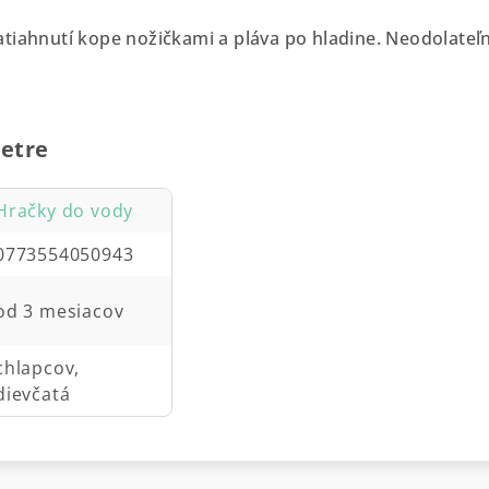
tiahnutí kope nožičkami a pláva po hladine. Neodolateľ
.
etre
Hračky do vody
0773554050943
od 3 mesiacov
chlapcov,
dievčatá