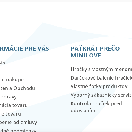
RMÁCIE PRE VÁS
PÄŤKRÁT PREČO
MINILOVE
kty
Hračky s vlastným meno
Darčekové balenie hračie
o o nákupe
Vlastné fotky produktov
tenia Obchodu
Výborný zákaznícky servis
dopravy
Kontrola hračiek pred
ácia tovaru
odoslaním
ie tovaru
penie od zmluvy
dné podmienky