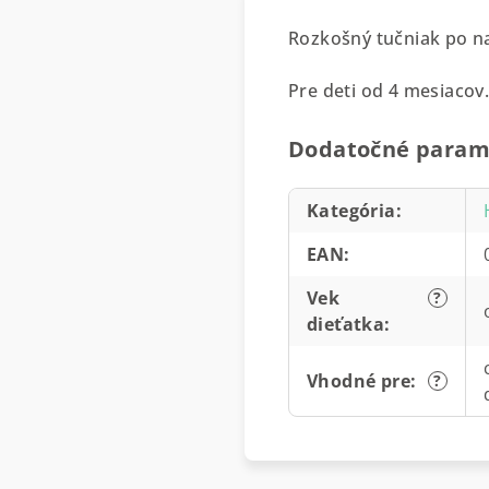
Rozkošný tučniak po na
Pre deti od 4 mesiacov
Dodatočné param
Kategória
:
EAN
:
Vek
?
dieťatka
:
Vhodné pre
:
?