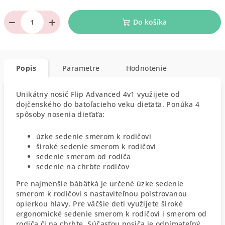
−
+
Do košíka
Popis
Parametre
Hodnotenie
Unikátny nosič Flip Advanced 4v1 využijete od
dojčenského do batoľacieho veku dieťaťa. Ponúka 4
spôsoby nosenia dieťaťa:
úzke sedenie smerom k rodičovi
široké sedenie smerom k rodičovi
sedenie smerom od rodiča
sedenie na chrbte rodičov
Pre najmenšie bábätká je určené úzke sedenie
smerom k rodičovi s nastaviteľnou polstrovanou
opierkou hlavy. Pre väčšie deti využijete široké
ergonomické sedenie smerom k rodičovi i smerom od
rodiča či na chrbte. Súčasťou nosiča je odnímateľný