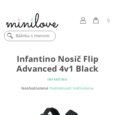
Prejsť
na
obsah
Nákupn
Prihlásenie
Bábika s menom
košík
Infantino Nosič Flip
Advanced 4v1 Black
INFANTINO
Priemerné
Neohodnotené
Podrobnosti hodnotenia
hodnotenie
produktu
je
0,0
z