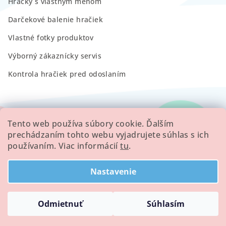
Hračky s vlastným menom
Darčekové balenie hračiek
Vlastné fotky produktov
Výborný zákaznícky servis
Kontrola hračiek pred odoslaním
RECENZIE
Tento web používa súbory cookie. Ďalším
prechádzaním tohto webu vyjadrujete súhlas s ich
používaním. Viac informácií
tu
.
Všetky hodnotenie obchodu
Nastavenie
Copyright 2026
Minilove
. Všetky práva vyhradené.
Odmietnuť
Súhlasím
Vytvoril Shoptet
a
Adatelier