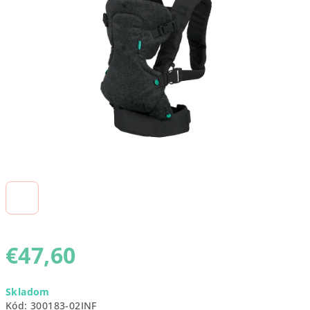
5
hviezdičiek.
€47,60
Jednotková
Skladom
cena:
Kód:
300183-02INF