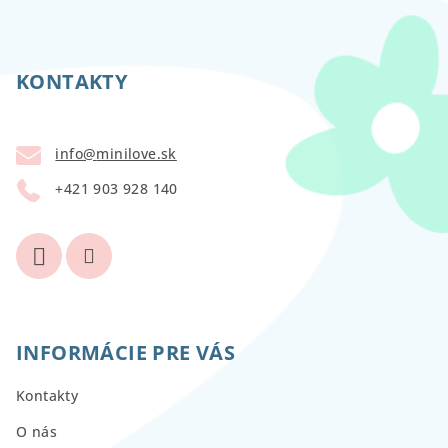
Z
á
p
KONTAKTY
ä
t
info
@
minilove.sk
i
+421 903 928 140
e
INFORMÁCIE PRE VÁS
Kontakty
O nás