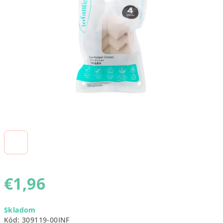
5
hviezdičiek.
€1,96
Jednotková
Skladom
cena:
Kód:
309119-00INF