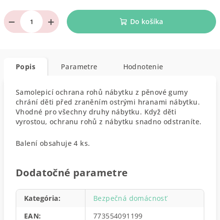
−
+
Do košíka
Popis
Parametre
Hodnotenie
Samolepicí ochrana rohů nábytku z pěnové gumy
chrání děti před zraněním ostrými hranami nábytku.
Vhodné pro všechny druhy nábytku. Když děti
vyrostou, ochranu rohů z nábytku snadno odstraníte.
Balení obsahuje 4 ks.
Dodatočné parametre
Kategória
:
Bezpečná domácnosť
EAN
:
773554091199