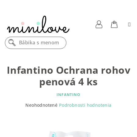
Prejsť
na
obsah
Nákupn
Prihlásenie
Bábika s menom
košík
Infantino Ochrana rohov
penová 4 ks
INFANTINO
Priemerné
Neohodnotené
Podrobnosti hodnotenia
hodnotenie
produktu
je
0,0
z