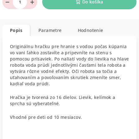
−
+
Do košíka
Popis
Parametre
Hodnotenie
Originálnu hračku pre hranie s vodou počas kúpania
vo vani ľahko zostavíte a pripevníte na stenu s
pomocou prísaviek. Po naliatí vody do lievika na hlave
robota voda prúdi jednotlivými časťami tela robota a
vytvára rôzne vodné efekty. Oči robota sa točia a
uťahovaním a povoľovaním skrutiek zmeníte smer,
kadiaľ voda prúdi.
Hračka je tvorená zo 16 dielov. Lievik, kelímok a
sprcha sú vyberateľné.
Vhodné pre deti od 10 mesiacov.