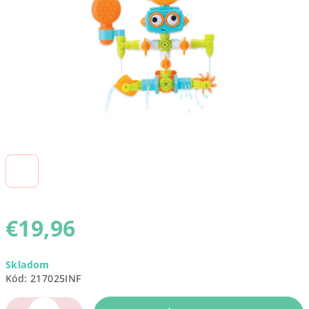
€19,96
Jednotková
Skladom
cena:
Kód:
217025INF