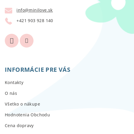
t
info
@
minilove.sk
i
+421 903 928 140
e
INFORMÁCIE PRE VÁS
Kontakty
O nás
Všetko o nákupe
Hodnotenia Obchodu
Cena dopravy