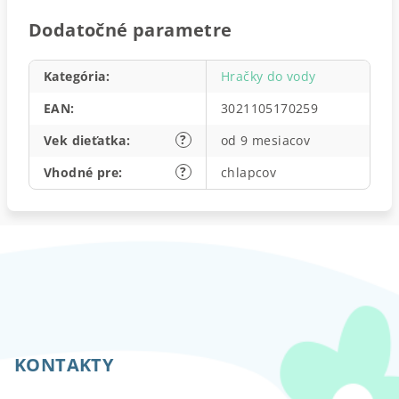
Dodatočné parametre
Kategória
:
Hračky do vody
EAN
:
3021105170259
?
Vek dieťatka
:
od 9 mesiacov
?
Vhodné pre
:
chlapcov
Z
á
p
KONTAKTY
ä