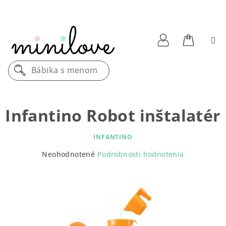
Prejsť
na
obsah
Nákupn
Prihlásenie
Bábika s menom
košík
Infantino Robot inštalatér
INFANTINO
Priemerné
Neohodnotené
Podrobnosti hodnotenia
hodnotenie
produktu
je
0,0
z
5
hviezdičiek.