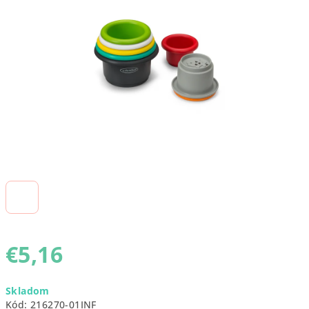
5
hviezdičiek.
€5,16
Jednotková
Skladom
cena:
Kód:
216270-01INF