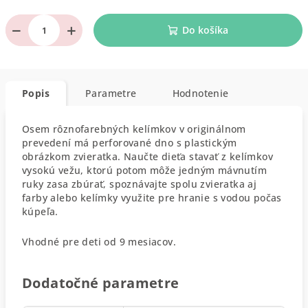
−
+
Do košíka
Popis
Parametre
Hodnotenie
Osem rôznofarebných kelímkov v originálnom
prevedení má perforované dno s plastickým
obrázkom zvieratka. Naučte dieťa stavať z kelímkov
vysokú vežu, ktorú potom môže jedným mávnutím
ruky zasa zbúrať, spoznávajte spolu zvieratka aj
farby alebo kelímky využite pre hranie s vodou počas
kúpeľa.
Vhodné pre deti od 9 mesiacov.
Dodatočné parametre