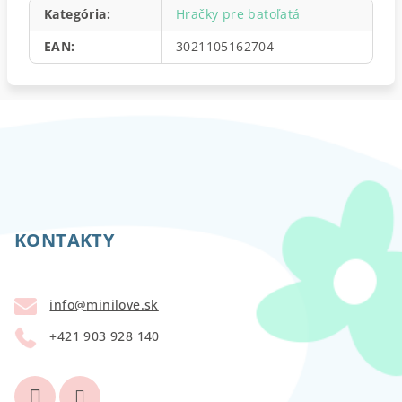
Kategória
:
Hračky pre batoľatá
EAN
:
3021105162704
Z
á
p
KONTAKTY
ä
t
info
@
minilove.sk
i
+421 903 928 140
e