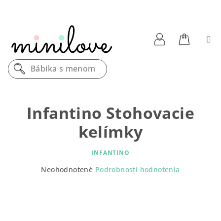
Prejsť
na
obsah
Nákupn
Prihlásenie
Bábika s menom
košík
Infantino Stohovacie
kelímky
INFANTINO
Priemerné
Neohodnotené
Podrobnosti hodnotenia
hodnotenie
produktu
je
0,0
z