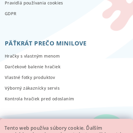
Pravidlá používania cookies
GDPR
PÄŤKRÁT PREČO MINILOVE
Hračky s vlastným menom
Darčekové balenie hračiek
Vlastné fotky produktov
Výborný zákaznícky servis
Kontrola hračiek pred odoslaním
RECENZIE
Tento web používa súbory cookie. Ďalším