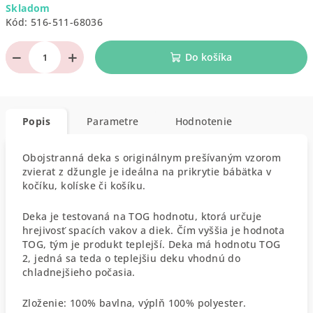
Skladom
cena:
Kód:
516-511-68036
−
+
Do košíka
Popis
Parametre
Hodnotenie
Obojstranná deka s originálnym prešívaným vzorom
zvierat z džungle je ideálna na prikrytie bábätka v
kočíku, kolíske či košíku.
Deka je testovaná na TOG hodnotu, ktorá určuje
hrejivosť spacích vakov a diek. Čím vyššia je hodnota
TOG, tým je produkt teplejší. Deka má hodnotu TOG
2, jedná sa teda o teplejšiu deku vhodnú do
chladnejšieho počasia.
Zloženie: 100% bavlna, výplň 100% polyester.