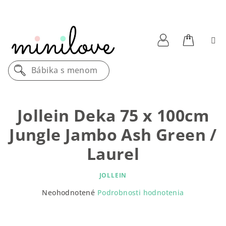
Prejsť
na
obsah
Nákupn
Prihlásenie
Bábika s menom
košík
Jollein Deka 75 x 100cm
Jungle Jambo Ash Green /
Laurel
JOLLEIN
Priemerné
Neohodnotené
Podrobnosti hodnotenia
hodnotenie
produktu
je