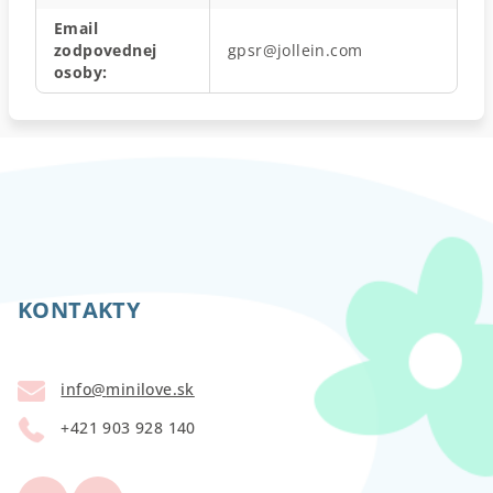
Email
zodpovednej
gpsr@jollein.com
osoby
:
Z
á
p
KONTAKTY
ä
t
info
@
minilove.sk
i
+421 903 928 140
e