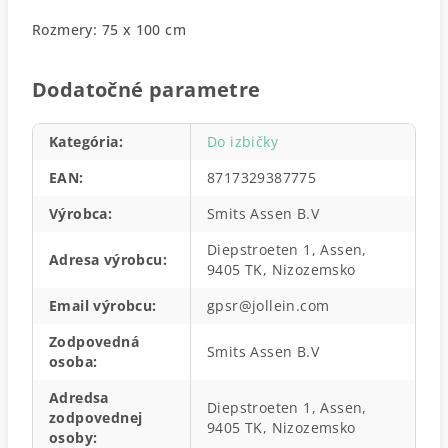
Rozmery: 75 x 100 cm
Dodatočné parametre
Kategória
:
Do izbičky
EAN
:
8717329387775
Výrobca
:
Smits Assen B.V
Diepstroeten 1, Assen,
Adresa výrobcu
:
9405 TK, Nizozemsko
Email výrobcu
:
gpsr@jollein.com
Zodpovedná
Smits Assen B.V
osoba
:
Adredsa
Diepstroeten 1, Assen,
zodpovednej
9405 TK, Nizozemsko
osoby
: