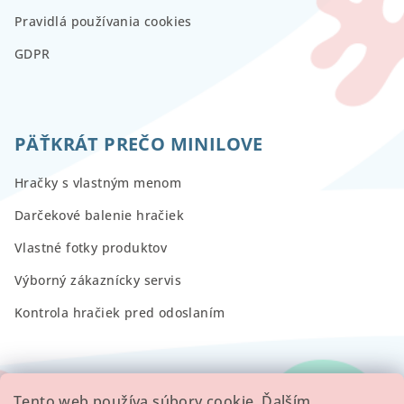
Pravidlá používania cookies
GDPR
PÄŤKRÁT PREČO MINILOVE
Hračky s vlastným menom
Darčekové balenie hračiek
Vlastné fotky produktov
Výborný zákaznícky servis
Kontrola hračiek pred odoslaním
RECENZIE
Tento web používa súbory cookie. Ďalším