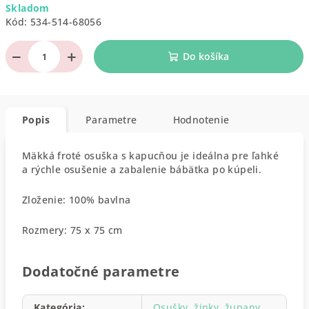
Skladom
cena:
Kód:
534-514-68056
−
+
Do košíka
Popis
Parametre
Hodnotenie
Mäkká froté osuška s kapucňou je ideálna pre ľahké
a rýchle osušenie a zabalenie bábätka po kúpeli.
Zloženie: 100% bavlna
Rozmery: 75 x 75 cm
Dodatočné parametre
Kategória
:
Osušky, žinky, župany