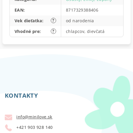
EAN
:
8717329388406
?
Vek dieťatka
:
od narodenia
?
Vhodné pre
:
chlapcov, dievčatá
Z
á
p
KONTAKTY
ä
t
info
@
minilove.sk
i
+421 903 928 140
e