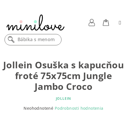
Prejsť
na
obsah
Nákupn
Prihlásenie
Bábika s menom
košík
Jollein Osuška s kapucňou
froté 75x75cm Jungle
Jambo Croco
JOLLEIN
Priemerné
Neohodnotené
Podrobnosti hodnotenia
hodnotenie
produktu
je