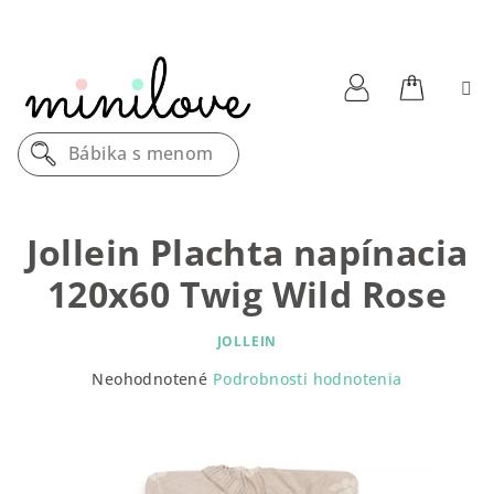
Prejsť
na
obsah
Nákupn
Prihlásenie
Bábika s menom
košík
Jollein Plachta napínacia
120x60 Twig Wild Rose
JOLLEIN
Priemerné
Neohodnotené
Podrobnosti hodnotenia
hodnotenie
produktu
je
0,0
z