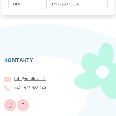
EAN
:
8717329376366
Z
á
p
KONTAKTY
ä
t
info
@
minilove.sk
i
+421 903 928 140
e