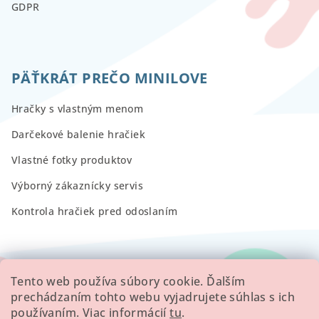
GDPR
PÄŤKRÁT PREČO MINILOVE
Hračky s vlastným menom
Darčekové balenie hračiek
Vlastné fotky produktov
Výborný zákaznícky servis
Kontrola hračiek pred odoslaním
RECENZIE
Tento web používa súbory cookie. Ďalším
prechádzaním tohto webu vyjadrujete súhlas s ich
používaním. Viac informácií
tu
.
Všetky hodnotenie obchodu