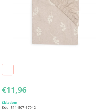
5
hviezdičiek.
€11,96
Jednotková
Skladom
cena:
Kód:
511-507-67042