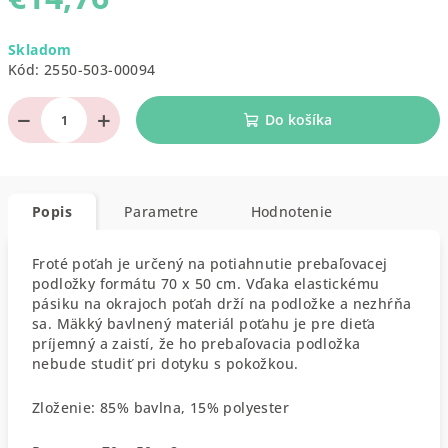
Jednotková
Skladom
cena:
Kód:
2550-503-00094
−
+
Do košíka
Popis
Parametre
Hodnotenie
Froté poťah je určený na potiahnutie prebaľovacej
podložky formátu 70 x 50 cm. Vďaka elastickému
pásiku na okrajoch poťah drží na podložke a nezhŕňa
sa. Mäkký bavlnený materiál poťahu je pre dieťa
príjemný a zaistí, že ho prebaľovacia podložka
nebude studiť pri dotyku s pokožkou.
Zloženie: 85% bavlna, 15% polyester