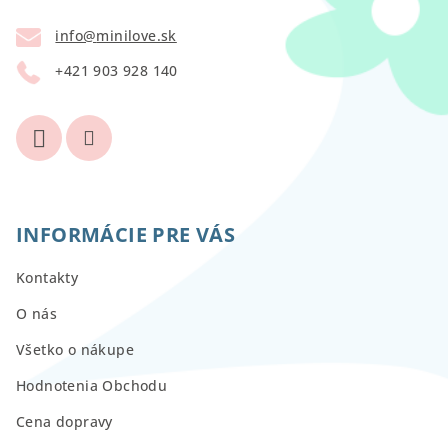
t
info
@
minilove.sk
i
+421 903 928 140
e
INFORMÁCIE PRE VÁS
Kontakty
O nás
Všetko o nákupe
Hodnotenia Obchodu
Cena dopravy