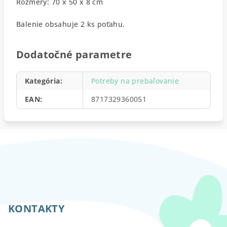
Rozmery: 70 x 50 x 8 cm
Balenie obsahuje 2 ks poťahu.
Dodatočné parametre
Kategória
:
Potreby na prebaľovanie
EAN
:
8717329360051
Z
á
p
KONTAKTY
ä