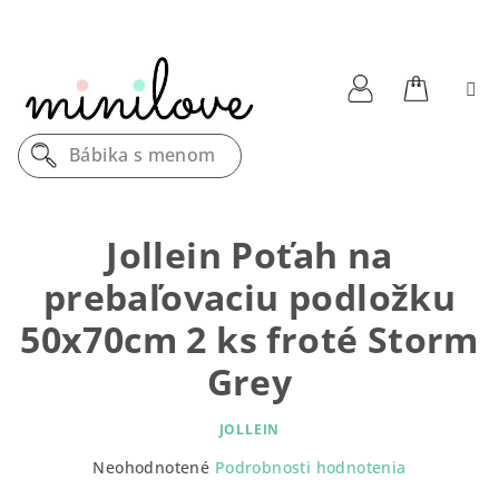
Prejsť
na
obsah
Nákupn
Prihlásenie
Bábika s menom
košík
Jollein Poťah na
prebaľovaciu podložku
50x70cm 2 ks froté Storm
Grey
JOLLEIN
Priemerné
Neohodnotené
Podrobnosti hodnotenia
hodnotenie