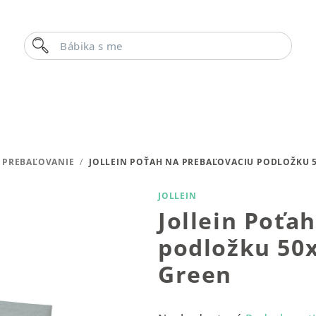
Hľadať
Bábika s meno
 PREBAĽOVANIE
/
JOLLEIN POŤAH NA PREBAĽOVACIU PODLOŽKU 
JOLLEIN
Jollein Poťa
podložku 50
Green