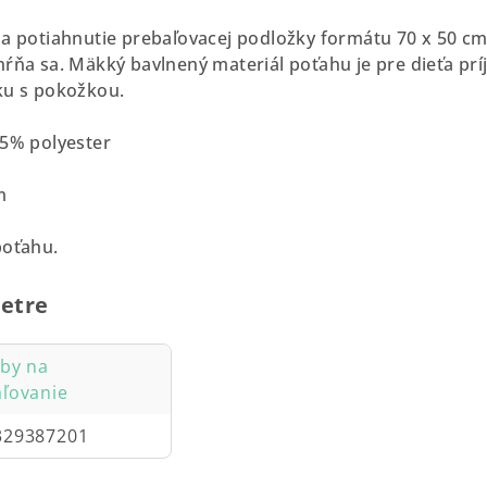
na potiahnutie prebaľovacej podložky formátu 70 x 50 c
hŕňa sa. Mäkký bavlnený materiál poťahu je pre dieťa prí
ku s pokožkou.
15% polyester
m
poťahu.
etre
by na
ľovanie
329387201