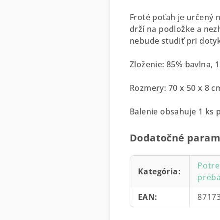
Froté poťah je určený 
drží na podložke a nez
nebude studiť pri doty
Zloženie: 85% bavlna, 
Rozmery: 70 x 50 x 8 c
Balenie obsahuje 1 ks 
Dodatočné param
Potre
Kategória
:
preba
EAN
:
8717