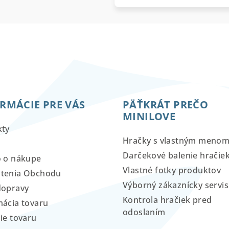
RMÁCIE PRE VÁS
PÄŤKRÁT PREČO
MINILOVE
kty
Hračky s vlastným meno
Darčekové balenie hračie
o o nákupe
Vlastné fotky produktov
tenia Obchodu
Výborný zákaznícky servis
dopravy
Kontrola hračiek pred
ácia tovaru
odoslaním
ie tovaru