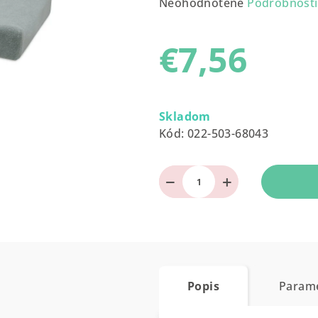
Priemerné
Neohodnotené
Podrobnosti
hodnotenie
produktu
€7,56
je
0,0
z
Jednotková
5
cena:
Skladom
hviezdičiek.
Kód:
022-503-68043
−
+
Popis
Param