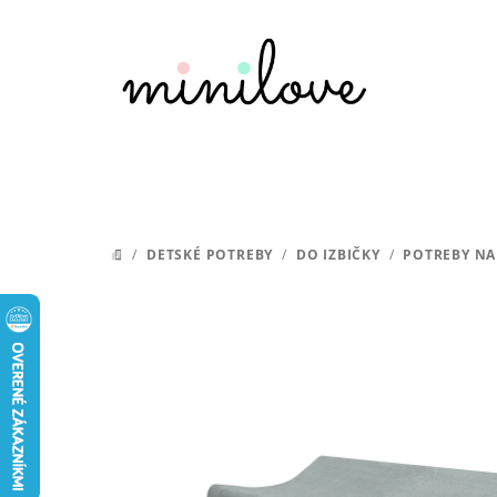
Prejsť
na
obsah
/
DETSKÉ POTREBY
/
DO IZBIČKY
/
POTREBY NA
DOMOV