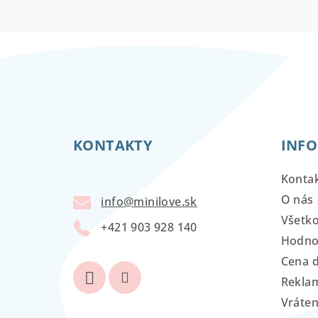
Z
á
KONTAKTY
INFO
p
ä
Konta
t
O nás
info
@
minilove.sk
Všetk
i
+421 903 928 140
Hodno
e
Cena 
Reklam
Vráten